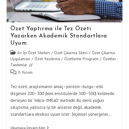
Özet Yaptırma ile Tez Özeti
Yazarken Akademik Standartlara
Uyum
Post
En İyi Özet Siteleri
/
Özet Çıkarma Sitesi
/
Özet Çıkarma
category:
Uygulaması
/
Özet Yazdırma
/
Özetleme Programı
/
Özetler -
Tanıtımlar
Post
0 Yorum
comments:
Tez özeti, araştırmanın amaç–yöntem–bulgu–etki
dizgesini 200–300 (kimi enstitülerde 300–500) kelimede
derleyen bir “mikro-IMRaD” metnidir. Bu denli yoğun
sıkıştırma, yalnızca iyi bir anlatım değil, akademik
standartlara eksiksiz uyum ister: biçimsel yönergeler,…
Özet
Okumaya Devam Edin