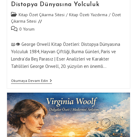
Distopya Dünyasına Yolculuk
Post
Kitap Özet Çıkarma Sitesi
/
Kitap Özeti Yazdırma
/
Özet
category:
Çıkarma Sitesi
Post
0 Yorum
comments:
📖👁️ George Orwell Kitap Özetleri: Distopya Dünyasına
Yolculuk 1984, Hayvan Çiftliği, Burma Günleri, Paris ve
Londra'da Beş Parasız | Eser Analizleri ve Karakter
Tahlilleri George Orwell, 20. yüzyılın en önemli…
George
Okumaya Devam Edin
Orwell
Kitap
Özetleri:
Distopya
Dünyasına
Yolculuk