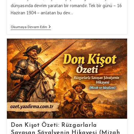
dünyasında devrim yaratan bir romandır. Tek bir günü – 16
Haziran 1904 – anlatan bu dev…
Ulysses
Okumaya Devam Edin
–
James
Joyce
Bir
Günün
Destanı:
Ulysses’te
Bilinç
Akışı
Ve
Modernist
Anlatının
Zirvesi
Don Kişot Özeti: Rüzgarlarla
Savaşan Şövalyenin Hikayesi (Mizah