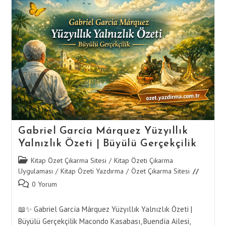
Modern
İnsan
Yalnızlığı
Gabriel García Márquez Yüzyıllık
Yalnızlık Özeti | Büyülü Gerçekçilik
Post
Kitap Özet Çıkarma Sitesi
/
Kitap Özeti Çıkarma
category:
Uygulaması
/
Kitap Özeti Yazdırma
/
Özet Çıkarma Sitesi
Post
0 Yorum
comments:
📖✨ Gabriel García Márquez Yüzyıllık Yalnızlık Özeti |
Büyülü Gerçekçilik Macondo Kasabası, Buendía Ailesi,