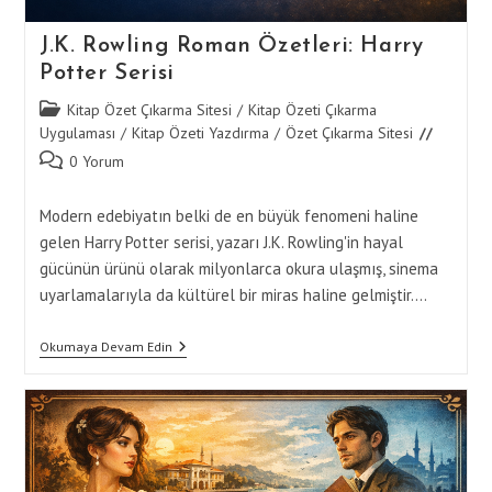
J.K. Rowling Roman Özetleri: Harry
Potter Serisi
Post
Kitap Özet Çıkarma Sitesi
/
Kitap Özeti Çıkarma
category:
Uygulaması
/
Kitap Özeti Yazdırma
/
Özet Çıkarma Sitesi
Post
0 Yorum
comments:
Modern edebiyatın belki de en büyük fenomeni haline
gelen Harry Potter serisi, yazarı J.K. Rowling'in hayal
gücünün ürünü olarak milyonlarca okura ulaşmış, sinema
uyarlamalarıyla da kültürel bir miras haline gelmiştir.…
J.K.
Okumaya Devam Edin
Rowling
Roman
Özetleri:
Harry
Potter
Serisi