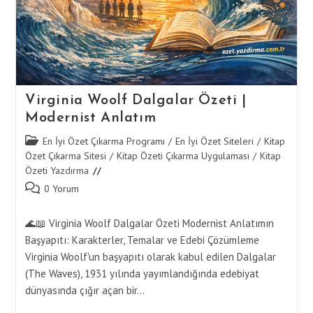
Virginia Woolf Dalgalar Özeti |
Modernist Anlatım
Post
En İyi Özet Çıkarma Programı
/
En İyi Özet Siteleri
/
Kitap
category:
Özet Çıkarma Sitesi
/
Kitap Özeti Çıkarma Uygulaması
/
Kitap
Özeti Yazdırma
Post
0 Yorum
comments:
🌊📖 Virginia Woolf Dalgalar Özeti Modernist Anlatımın
Başyapıtı: Karakterler, Temalar ve Edebi Çözümleme
Virginia Woolf'un başyapıtı olarak kabul edilen Dalgalar
(The Waves), 1931 yılında yayımlandığında edebiyat
dünyasında çığır açan bir…