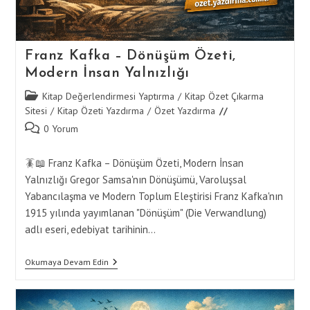
Franz Kafka – Dönüşüm Özeti,
Modern İnsan Yalnızlığı
Post
Kitap Değerlendirmesi Yaptırma
/
Kitap Özet Çıkarma
category:
Sitesi
/
Kitap Özeti Yazdırma
/
Özet Yazdırma
Post
0 Yorum
comments:
🪳📖 Franz Kafka – Dönüşüm Özeti, Modern İnsan
Yalnızlığı Gregor Samsa'nın Dönüşümü, Varoluşsal
Yabancılaşma ve Modern Toplum Eleştirisi Franz Kafka'nın
1915 yılında yayımlanan "Dönüşüm" (Die Verwandlung)
adlı eseri, edebiyat tarihinin…
Franz
Okumaya Devam Edin
Kafka
–
Dönüşüm
Özeti,