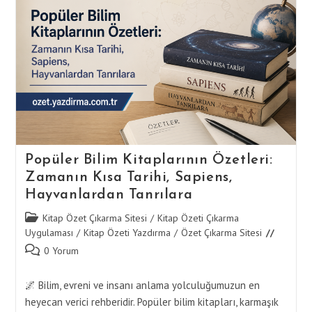
Özetleri:
Satranç,
Amok
Koşucusu,
Olağanüstü
Bir
Gece
Popüler Bilim Kitaplarının Özetleri:
Zamanın Kısa Tarihi, Sapiens,
Hayvanlardan Tanrılara
Post
Kitap Özet Çıkarma Sitesi
/
Kitap Özeti Çıkarma
category:
Uygulaması
/
Kitap Özeti Yazdırma
/
Özet Çıkarma Sitesi
Post
0 Yorum
comments:
🌌 Bilim, evreni ve insanı anlama yolculuğumuzun en
heyecan verici rehberidir. Popüler bilim kitapları, karmaşık