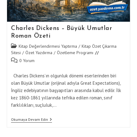
Charles Dickens – Büyük Umutlar
Roman Özeti
Post
Kitap Değerlendirmesi Yaptırma
/
Kitap Özet Çıkarma
category:
Sitesi
/
Özet Yazdırma
/
Özetleme Programı
Post
0 Yorum
comments:
Charles Dickens’ın olgunluk dönemi eserlerinden biri
olan Büyük Umutlar (orijinal adıyla Great Expectations),
İngiliz edebiyatının başyapıtları arasında kabul edilir. İlk
kez 1860-1861 yıllarında tefrika edilen roman, sınıf
farklılıkları, suçluluk,…
Charles
Okumaya Devam Edin
Dickens
–
Büyük