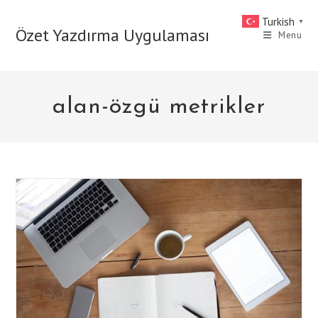
Skip
Turkish
▼
to
Özet Yazdırma Uygulaması
Menu
content
alan-özgü metrikler