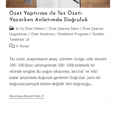
Özet Yaptırma ile Tez Özeti
Yazarken Anlatımda Doğruluk
Post
En İyi Özet Siteleri
/
Özet Çıkarma Sitesi
/
Özet Çıkarma
category:
Uygulaması
/
Özet Yazdırma
/
Özetleme Programı
/
Özetler -
Tanıtımlar
Post
0 Yorum
comments:
Tez özeti; araştırmanın amaç–yöntem–bulgu–etki zincirini
200–300 (bazı yönergelerde 300–500) kelimelik bir
vitrinde sergiler. Bu yoğun sıkıştırma, “akıcılık” ve “etki”
kadar anlatımda doğruluk gerektirir. Doğruluk; yalın bir
doğruluk/yanlışlık ikilemi değildir. Veri-doğruluğu,…
Özet
Okumaya Devam Edin
Yaptırma
Ile
Tez
Özeti