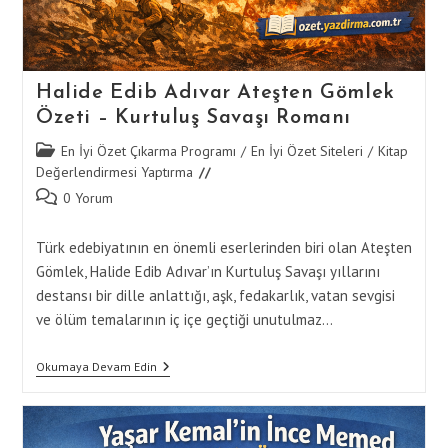
Halide Edib Adıvar Ateşten Gömlek
Özeti – Kurtuluş Savaşı Romanı
Post
En İyi Özet Çıkarma Programı
/
En İyi Özet Siteleri
/
Kitap
category:
Değerlendirmesi Yaptırma
Post
0 Yorum
comments:
Türk edebiyatının en önemli eserlerinden biri olan Ateşten
Gömlek, Halide Edib Adıvar’ın Kurtuluş Savaşı yıllarını
destansı bir dille anlattığı, aşk, fedakarlık, vatan sevgisi
ve ölüm temalarının iç içe geçtiği unutulmaz…
Halide
Okumaya Devam Edin
Edib
Adıvar
Ateşten
Gömlek
Özeti