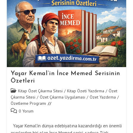
–
Kurtuluş
Savaşı
Romanı
Yaşar Kemal’in İnce Memed Serisinin
Özetleri
Post
Kitap Özet Çıkarma Sitesi
/
Kitap Özeti Yazdırma
/
Özet
category:
Çıkarma Sitesi
/
Özet Çıkarma Uygulaması
/
Özet Yazdırma
/
Özetleme Programı
Post
0 Yorum
comments:
Yaşar Kemal'in dünya edebiyatına kazandırdığı en önemli
eserlerden biri olan İnce Memed serisi, sadece Türk