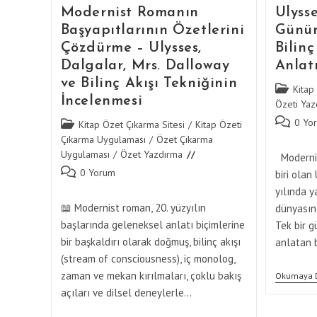
Modernist Romanın
Ulysse
Başyapıtlarının Özetlerini
Günün
Çözdürme – Ulysses,
Bilinç
Dalgalar, Mrs. Dalloway
Anlatı
ve Bilinç Akışı Tekniğinin
Post
Kitap
İncelenmesi
category:
Özeti Yaz
Post
0 Yo
Post
Kitap Özet Çıkarma Sitesi
/
Kitap Özeti
comments
category:
Çıkarma Uygulaması
/
Özet Çıkarma
Uygulaması
/
Özet Yazdırma
Modernis
Post
0 Yorum
biri olan
comments:
yılında y
📖 Modernist roman, 20. yüzyılın
dünyasınd
başlarında geleneksel anlatı biçimlerine
Tek bir g
bir başkaldırı olarak doğmuş, bilinç akışı
anlatan 
(stream of consciousness), iç monolog,
zaman ve mekan kırılmaları, çoklu bakış
Okumaya 
açıları ve dilsel deneylerle…