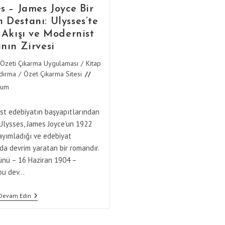
s – James Joyce Bir
 Destanı: Ulysses’te
 Akışı ve Modernist
nın Zirvesi
 Özeti Çıkarma Uygulaması
/
Kitap
dırma
/
Özet Çıkarma Sitesi
rum
:
t edebiyatın başyapıtlarından
 Ulysses, James Joyce’un 1922
ayımladığı ve edebiyat
a devrim yaratan bir romandır.
ünü – 16 Haziran 1904 –
bu dev…
Ulysses
Devam Edin
–
James
Joyce