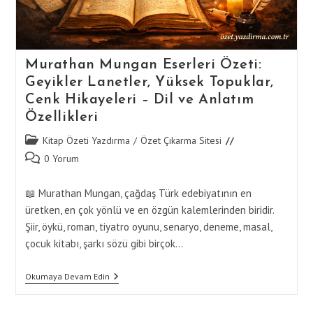
Murathan Mungan Eserleri Özeti:
Geyikler Lanetler, Yüksek Topuklar,
Cenk Hikayeleri – Dil ve Anlatım
Özellikleri
Post
Kitap Özeti Yazdırma
/
Özet Çıkarma Sitesi
category:
Post
0 Yorum
comments:
📖 Murathan Mungan, çağdaş Türk edebiyatının en
üretken, en çok yönlü ve en özgün kalemlerinden biridir.
Şiir, öykü, roman, tiyatro oyunu, senaryo, deneme, masal,
çocuk kitabı, şarkı sözü gibi birçok…
Murathan
Okumaya Devam Edin
Mungan
Eserleri
Özeti: