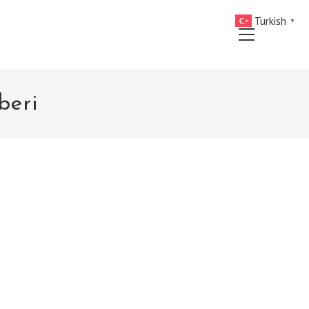
Turkish
▼
Main
Menu
beri