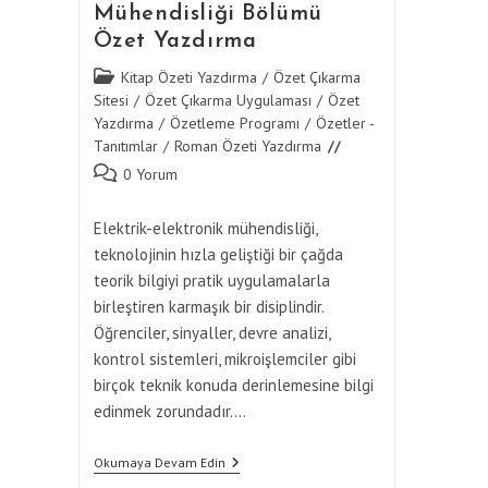
Mühendisliği Bölümü
Özet Yazdırma
Post
Kitap Özeti Yazdırma
/
Özet Çıkarma
category:
Sitesi
/
Özet Çıkarma Uygulaması
/
Özet
Yazdırma
/
Özetleme Programı
/
Özetler -
Tanıtımlar
/
Roman Özeti Yazdırma
Post
0 Yorum
comments:
Elektrik-elektronik mühendisliği,
teknolojinin hızla geliştiği bir çağda
teorik bilgiyi pratik uygulamalarla
birleştiren karmaşık bir disiplindir.
Öğrenciler, sinyaller, devre analizi,
kontrol sistemleri, mikroişlemciler gibi
birçok teknik konuda derinlemesine bilgi
edinmek zorundadır.…
Elektrik-
Okumaya Devam Edin
Elektronik