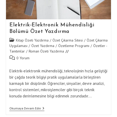
Elektrik-Elektronik Mühendisliği
Bölümü Özet Yazdırma
Post
Kitap Özeti Yazdırma
/
Özet Çıkarma Sitesi
/
Özet Çıkarma
category:
Uygulaması
/
Özet Yazdırma
/
Özetleme Programı
/
Özetler -
Tanıtımlar
/
Roman Özeti Yazdırma
Post
0 Yorum
comments:
Elektrik-elektronik mühendisliği, teknolojinin hızla geliştiği
bir çağda teorik bilgiyi pratik uygulamalarla birleştiren
karmaşık bir disiplindir. Öğrenciler, sinyaller, devre analizi,
kontrol sistemleri, mikroişlemciler gibi birçok teknik
konuda derinlemesine bilgi edinmek zorundadır.…
Elektrik-
Okumaya Devam Edin
Elektronik
Mühendisliği