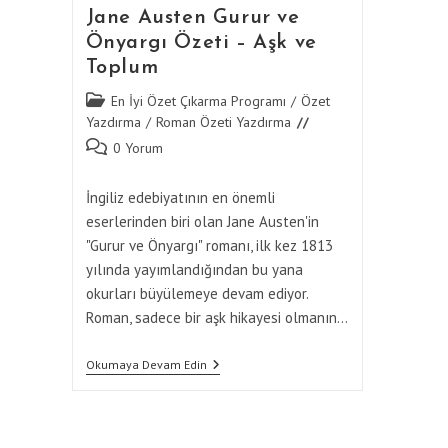
Jane Austen Gurur ve
Önyargı Özeti – Aşk ve
Toplum
Post
En İyi Özet Çıkarma Programı
/
Özet
category:
Yazdırma
/
Roman Özeti Yazdırma
Post
0 Yorum
comments:
İngiliz edebiyatının en önemli
eserlerinden biri olan Jane Austen'in
"Gurur ve Önyargı" romanı, ilk kez 1813
yılında yayımlandığından bu yana
okurları büyülemeye devam ediyor.
Roman, sadece bir aşk hikayesi olmanın…
Jane
Okumaya Devam Edin
Austen
Gurur
Ve
Önyargı
Özeti