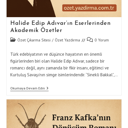
Halide Edip Adıvar’ın Eserlerinden
Akademik Özetler
Post
Post
Özet Çıkarma Sitesi
/
Özet Yazdırma
0 Yorum
category:
comments:
Türk edebiyatının ve düşünce hayatının en önemli
figürlerinden biri olan Halide Edip Adıvar, sadece bir
romancı değil, aynı zamanda bir fikir insanı, eğitimci ve
Kurtuluş Savaşı’nın simge isimlerindendir. “Sinekli Bakkal”,…
Halide
Okumaya Devam Edin
Edip
Adıvar’ın
Eserlerinden
Akademik
Özetler