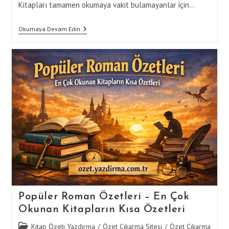
Kitapları tamamen okumaya vakit bulamayanlar için…
Kitaplara
Okumaya Devam Edin
Yetişemiyor
Musunuz?
30
Dakikada
Roman
Özeti
Çıkarma
Rehberi
Popüler Roman Özetleri – En Çok
Okunan Kitapların Kısa Özetleri
Post
Kitap Özeti Yazdırma
/
Özet Çıkarma Sitesi
/
Özet Çıkarma