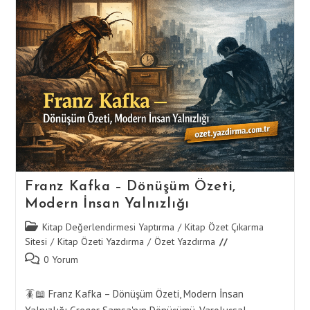
Ile
Akademik
Kolaylık
Franz Kafka – Dönüşüm Özeti,
Modern İnsan Yalnızlığı
Post
Kitap Değerlendirmesi Yaptırma
/
Kitap Özet Çıkarma
category:
Sitesi
/
Kitap Özeti Yazdırma
/
Özet Yazdırma
Post
0 Yorum
comments:
🪳📖 Franz Kafka – Dönüşüm Özeti, Modern İnsan