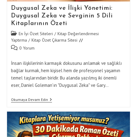
Duygusal Zeka ve İlişki Yönetimi:
Duygusal Zeka ve Sevginin 5 Dili
Kitaplarının Özeti
Post
En İyi Özet Siteleri
/
Kitap Değerlendirmesi
category:
Yaptırma
/
Kitap Özet Çıkarma Sitesi
Post
0 Yorum
comments:
İnsan ilişkilerinin karmaşık dokusunu anlamak ve sağlıklı
bağlar kurmak, hem kişisel hem de profesyonel yaşamın
temel taşlarından biridir. Bu alanda yazılmış iki önemli
eser, Daniel Goleman'ın "Duygusal Zeka" ve Gary…
Duygusal
Okumaya Devam Edin
Zeka
Ve
İlişki
Yönetimi:
Duygusal
Zeka
Ve