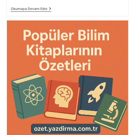
Özet
Okumaya Devam Edin
Yazdırma
Ile
DHBT
Mülakatına
Etkili
Hazırlık