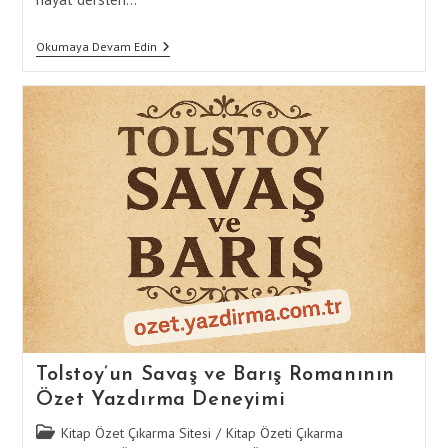
Dostoyevski’nin
Okumaya Devam Edin
Eserlerinden
Çıkarılacak
Hayat
Dersleri
Tolstoy’un Savaş ve Barış Romanının
Özet Yazdırma Deneyimi
Post
Kitap Özet Çıkarma Sitesi
/
Kitap Özeti Çıkarma