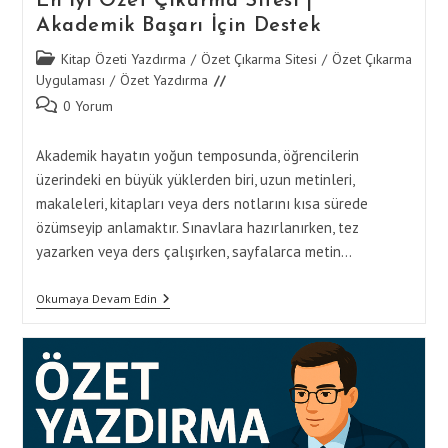
En İyi Özet Çıkarma Sitesi |
Akademik Başarı İçin Destek
Post
Kitap Özeti Yazdırma
/
Özet Çıkarma Sitesi
/
Özet Çıkarma
category:
Uygulaması
/
Özet Yazdırma
Post
0 Yorum
comments:
Akademik hayatın yoğun temposunda, öğrencilerin
üzerindeki en büyük yüklerden biri, uzun metinleri,
makaleleri, kitapları veya ders notlarını kısa sürede
özümseyip anlamaktır. Sınavlara hazırlanırken, tez
yazarken veya ders çalışırken, sayfalarca metin…
En
Okumaya Devam Edin
İyi
Özet
Çıkarma
Sitesi
|
Akademik
Başarı
İçin
Destek