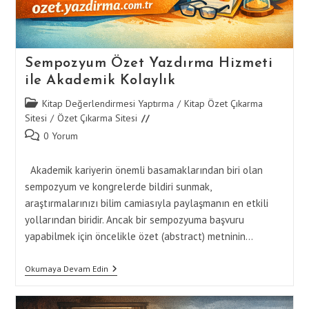
Sempozyum Özet Yazdırma Hizmeti
ile Akademik Kolaylık
Post
Kitap Değerlendirmesi Yaptırma
/
Kitap Özet Çıkarma
category:
Sitesi
/
Özet Çıkarma Sitesi
Post
0 Yorum
comments:
Akademik kariyerin önemli basamaklarından biri olan
sempozyum ve kongrelerde bildiri sunmak,
araştırmalarınızı bilim camiasıyla paylaşmanın en etkili
yollarından biridir. Ancak bir sempozyuma başvuru
yapabilmek için öncelikle özet (abstract) metninin…
Sempozyum
Okumaya Devam Edin
Özet
Yazdırma
Hizmeti