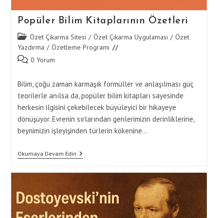
Popüler Bilim Kitaplarının Özetleri
Post
Özet Çıkarma Sitesi
/
Özet Çıkarma Uygulaması
/
Özet
category:
Yazdırma
/
Özetleme Programı
Post
0 Yorum
comments:
Bilim, çoğu zaman karmaşık formüller ve anlaşılması güç
teorilerle anılsa da, popüler bilim kitapları sayesinde
herkesin ilgisini çekebilecek büyüleyici bir hikayeye
dönüşüyor. Evrenin sırlarından genlerimizin derinliklerine,
beynimizin işleyişinden türlerin kökenine…
Popüler
Okumaya Devam Edin
Bilim
Kitaplarının
Özetleri