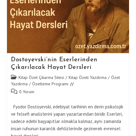
Dostoyevski’nin Eserlerinden
Çıkarılacak Hayat Dersleri
Post
Kitap Özet Çıkarma Sitesi
/
Kitap Özeti Yazdırma
/
Özet
category:
Yazdırma
/
Özetleme Programı
Post
0 Yorum
comments:
Fyodor Dostoyevski, edebiyat tarihinin en derin psikolojik
ve felsefi analizlerini yapan yazarlarından biridir. Eserleri,
sadece edebi başyapıtlar olmakla kalmaz, aynı zamanda
insan ruhunun karanlık dehlizlerinde gezinerek evrensel
hayat dersleri…