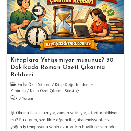
Sevginin
5
Dili
Kitaplarının
Özeti
Kitaplara Yetişemiyor musunuz? 30
Dakikada Roman Özeti Çıkarma
Rehberi
Post
En İyi Özet Siteleri
/
Kitap Değerlendirmesi
category:
Yaptırma
/
Kitap Özet Çıkarma Sitesi
Post
0 Yorum
comments:
📖 Okuma listesi uzuyor, zaman yetmiyor, kitaplar birikiyor
mu? Bu durum, özellikle öğrenciler, akademisyenler ve
yoğun iş temposuna sahip okurlar için büyük bir sorundur.