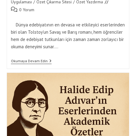
category:
Uygulaması
/
Özet Çıkarma Sitesi
/
Özet Yazdırma
Post
0 Yorum
comments:
Dünya edebiyatının en devasa ve etkileyici eserlerinden
biri olan Tolstoy'un Savaş ve Barış romanı, hem öğrenciler
hem de edebiyat tutkunları için zaman zaman zorlayıcı bir
okuma deneyimi sunar.…
Tolstoy’un
Okumaya Devam Edin
Savaş
Ve
Barış
Romanının
Özet
Yazdırma
Deneyimi