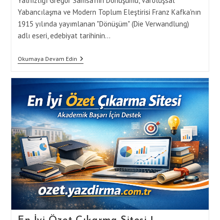
Yalnızlığı Gregor Samsa'nın Dönüşümü, Varoluşsal
Yabancılaşma ve Modern Toplum Eleştirisi Franz Kafka'nın
1915 yılında yayımlanan "Dönüşüm" (Die Verwandlung)
adlı eseri, edebiyat tarihinin…
Franz
Okumaya Devam Edin
Kafka
–
Dönüşüm
Özeti,
Modern
İnsan
Yalnızlığı