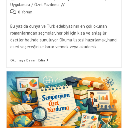
category:
Uygulaması
/
Özet Yazdırma
Post
0 Yorum
comments:
Bu yazıda dünya ve Türk edebiyatının en çok okunan
romanlarından seçmeler, her biri için kısa ve anlaşılır
özetler halinde sunuluyor. Okuma listesi hazırlamak, hangi
eseri seçeceğinize karar vermek veya akademik…
Popüler
Okumaya Devam Edin
Roman
Özetleri
–
En
Çok
Okunan
Kitapların
Kısa
Özetleri