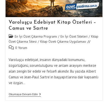
Varoluşçu Edebiyat Kitap Özetleri –
Camus ve Sartre
Post
En İyi Özet Çıkarma Programı
/
En İyi Özet Siteleri
/
Kitap
category:
Özet Çıkarma Sitesi
/
Kitap Özeti Çıkarma Uygulaması
Post
0 Yorum
comments:
Varoluşçu edebiyat, insanın dünyadaki konumunu,
özgürlüğünü, sorumluluğunu ve anlam arayışını merkeze
alan zengin bir edebi ve felsefi akımdır. Bu yazıda Albert
Camus ve Jean‑Paul Sartre’ın başyapıtlarına dair kapsamlı
ve özgün…
Varoluşçu
Okumaya Devam Edin
Edebiyat
Kitap
Özetleri