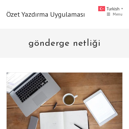
Skip
Turkish
▼
to
Özet Yazdırma Uygulaması
Menu
content
gönderge netliği