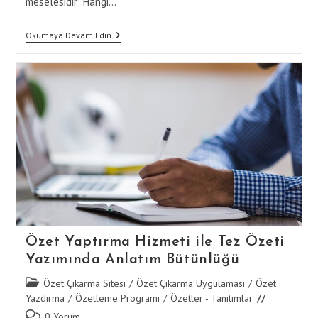
meselesidir: Hangi…
Özet
Okumaya Devam Edin
Yaptırma
Ile
Tez
Özeti
Yazarken
Dil
Ve
Üslup
Seçimi
Özet Yaptırma Hizmeti ile Tez Özeti
Yazımında Anlatım Bütünlüğü
Post
Özet Çıkarma Sitesi
/
Özet Çıkarma Uygulaması
/
Özet
category:
Yazdırma
/
Özetleme Programı
/
Özetler - Tanıtımlar
Post
0 Yorum