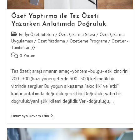
Özet Yaptırma ile Tez Özeti
Yazarken Anlatımda Doğruluk
Post
En İyi Özet Siteleri
/
Özet Çıkarma Sitesi
/
Özet Çıkarma
category:
Uygulaması
/
Özet Yazdırma
/
Özetleme Programı
/
Özetler -
Tanıtımlar
Post
0 Yorum
comments:
Tez özeti; araştırmanın amaç–yöntem–bulgu–etki zincirini
200–300 (bazı yönergelerde 300–500) kelimelik bir
vitrinde sergiler. Bu yoğun sıkıştırma, “akıcılık” ve “etki”
kadar anlatımda doğruluk gerektirir. Doğruluk; yalın bir
doğruluk/yanlışlık ikilemi değildir. Veri-doğruluğu,…
Özet
Okumaya Devam Edin
Yaptırma
Ile
Tez
Özeti