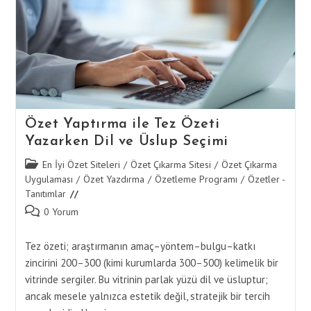
Yazarken
Anlatımda
Doğruluk
Özet Yaptırma ile Tez Özeti
Yazarken Dil ve Üslup Seçimi
Post
En İyi Özet Siteleri
/
Özet Çıkarma Sitesi
/
Özet Çıkarma
category:
Uygulaması
/
Özet Yazdırma
/
Özetleme Programı
/
Özetler -
Tanıtımlar
Post
0 Yorum
comments:
Tez özeti; araştırmanın amaç–yöntem–bulgu–katkı
zincirini 200–300 (kimi kurumlarda 300–500) kelimelik bir
vitrinde sergiler. Bu vitrinin parlak yüzü dil ve üsluptur;
ancak mesele yalnızca estetik değil, stratejik bir tercih