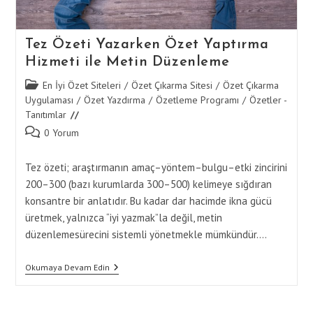
Tez Özeti Yazarken Özet Yaptırma
Hizmeti ile Metin Düzenleme
Post
En İyi Özet Siteleri
/
Özet Çıkarma Sitesi
/
Özet Çıkarma
category:
Uygulaması
/
Özet Yazdırma
/
Özetleme Programı
/
Özetler -
Tanıtımlar
Post
0 Yorum
comments:
Tez özeti; araştırmanın amaç–yöntem–bulgu–etki zincirini
200–300 (bazı kurumlarda 300–500) kelimeye sığdıran
konsantre bir anlatıdır. Bu kadar dar hacimde ikna gücü
üretmek, yalnızca “iyi yazmak”la değil, metin
düzenlemesürecini sistemli yönetmekle mümkündür.…
Tez
Okumaya Devam Edin
Özeti
Yazarken
Özet
Yaptırma