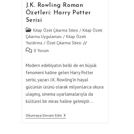
J.K. Rowling Roman
Özetleri: Harry Potter
Serisi
Post
Kitap Özet Çıkarma Sitesi
/
Kitap Özeti
category:
Çıkarma Uygulaması
/
Kitap Özeti
Yazdırma
/
Özet Çıkarma Sitesi
Post
0 Yorum
comments:
Modern edebiyatın belki de en büyük
fenomeni haline gelen Harry Potter
serisi, yazarı J.K. Rowling'in hayal
gücünün ürünü olarak milyonlarca okura
ulaşmış, sinema uyarlamalarıyla da
kültürel bir miras haline gelmiştir.…
J.K.
Okumaya Devam Edin
Rowling
Roman
Özetleri: