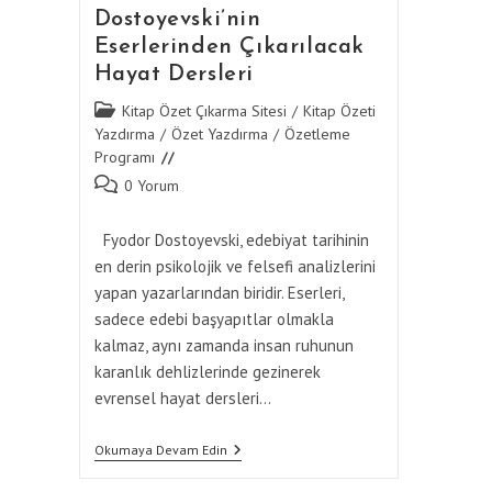
Dostoyevski’nin
Eserlerinden Çıkarılacak
Hayat Dersleri
Post
Kitap Özet Çıkarma Sitesi
/
Kitap Özeti
category:
Yazdırma
/
Özet Yazdırma
/
Özetleme
Programı
Post
0 Yorum
comments:
Fyodor Dostoyevski, edebiyat tarihinin
en derin psikolojik ve felsefi analizlerini
yapan yazarlarından biridir. Eserleri,
sadece edebi başyapıtlar olmakla
kalmaz, aynı zamanda insan ruhunun
karanlık dehlizlerinde gezinerek
evrensel hayat dersleri…
Dostoyevski’nin
Okumaya Devam Edin
Eserlerinden
Çıkarılacak