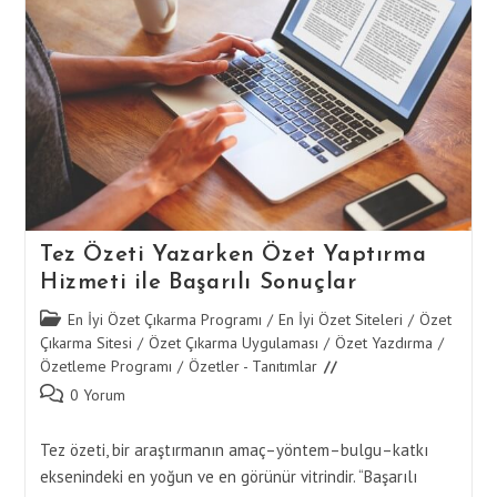
Çıkarılır?
Bilgiyi
Korumak
İçin
Teknikler
Tez Özeti Yazarken Özet Yaptırma
Hizmeti ile Başarılı Sonuçlar
Post
En İyi Özet Çıkarma Programı
/
En İyi Özet Siteleri
/
Özet
category:
Çıkarma Sitesi
/
Özet Çıkarma Uygulaması
/
Özet Yazdırma
/
Özetleme Programı
/
Özetler - Tanıtımlar
Post
0 Yorum
comments:
Tez özeti, bir araştırmanın amaç–yöntem–bulgu–katkı
eksenindeki en yoğun ve en görünür vitrindir. “Başarılı