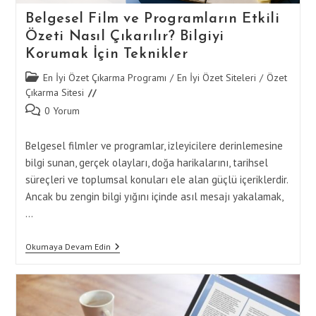
Belgesel Film ve Programların Etkili
Özeti Nasıl Çıkarılır? Bilgiyi
Korumak İçin Teknikler
Post
En İyi Özet Çıkarma Programı
/
En İyi Özet Siteleri
/
Özet
category:
Çıkarma Sitesi
Post
0 Yorum
comments:
Belgesel filmler ve programlar, izleyicilere derinlemesine
bilgi sunan, gerçek olayları, doğa harikalarını, tarihsel
süreçleri ve toplumsal konuları ele alan güçlü içeriklerdir.
Ancak bu zengin bilgi yığını içinde asıl mesajı yakalamak,
…
Belgesel
Okumaya Devam Edin
Film
Ve
Programların
Etkili
Özeti
Nasıl