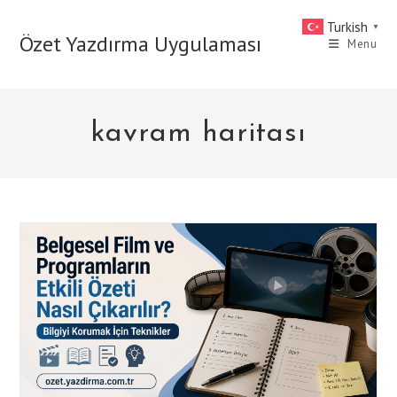
Skip
Turkish
▼
to
Özet Yazdırma Uygulaması
Menu
content
kavram haritası