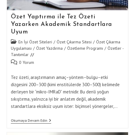
Özet Yaptırma ile Tez Özeti
Yazarken Akademik Standartlara
Uyum
Post
En İyi Özet Siteleri
/
Özet Çıkarma Sitesi
/
Özet Çıkarma
category:
Uygulaması
/
Özet Yazdırma
/
Özetleme Programı
/
Özetler -
Tanıtımlar
Post
0 Yorum
comments:
Tez özeti, araştırmanın amaç–yöntem–bulgu–etki
dizgesini 200–300 (kimi enstitülerde 300–500) kelimede
derleyen bir “mikro-IMRaD” metnidir. Bu denli yoğun
sıkıştırma, yalnızca iyi bir anlatım değil, akademik
standartlara eksiksiz uyum ister: biçimsel yönergeler,…
Özet
Okumaya Devam Edin
Yaptırma
Ile