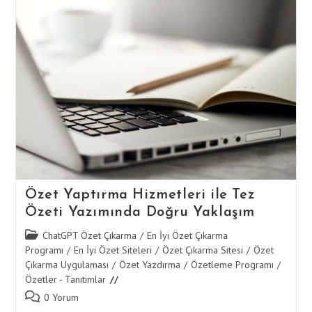
Tez
Özeti
Yazarken
Akademik
Standartlara
Uyum
Özet Yaptırma Hizmetleri ile Tez
Özeti Yazımında Doğru Yaklaşım
Post
ChatGPT Özet Çıkarma
/
En İyi Özet Çıkarma
category:
Programı
/
En İyi Özet Siteleri
/
Özet Çıkarma Sitesi
/
Özet
Çıkarma Uygulaması
/
Özet Yazdırma
/
Özetleme Programı
/
Özetler - Tanıtımlar
Post
0 Yorum
comments: