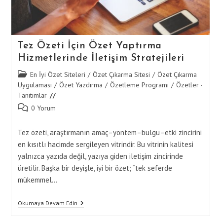
Tez Özeti İçin Özet Yaptırma
Hizmetlerinde İletişim Stratejileri
Post
En İyi Özet Siteleri
/
Özet Çıkarma Sitesi
/
Özet Çıkarma
category:
Uygulaması
/
Özet Yazdırma
/
Özetleme Programı
/
Özetler -
Tanıtımlar
Post
0 Yorum
comments:
Tez özeti, araştırmanın amaç–yöntem–bulgu–etki zincirini
en kısıtlı hacimde sergileyen vitrindir. Bu vitrinin kalitesi
yalnızca yazıda değil, yazıya giden iletişim zincirinde
üretilir. Başka bir deyişle, iyi bir özet; “tek seferde
mükemmel…
Tez
Okumaya Devam Edin
Özeti
İçin