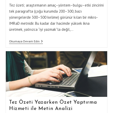
Tez özeti; araştırmanın amaç–yöntem–bulgu–etki zincirini
tek paragrafta (çoğu kurumda 200–300, bazı
yönergelerde 300–500 kelime) görünür kılan bir mikro-
IMRaD metnidir. Bu kadar dar hacimde yüksek ikna
üretmek, yalnızca “iyi yazmak”la değil,…
Özet
Okumaya Devam Edin
Yaptırma
Hizmetleri
Ile
Tez
Özeti
Yazımının
İncelikleri
Tez Özeti Yazarken Özet Yaptırma
Hizmeti ile Metin Analizi