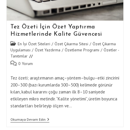
Tez Özeti İçin Özet Yaptırma
Hizmetlerinde Kalite Güvencesi
Post
En İyi Özet Siteleri
/
Özet Çıkarma Sitesi
/
Özet Çıkarma
category:
Uygulaması
/
Özet Yazdırma
/
Özetleme Programı
/
Özetler -
Tanıtımlar
Post
0 Yorum
comments:
Tez özeti; araştırmanın amaç–yöntem–bulgu–etki zincirini
200–300 (bazı kurumlarda 300–500) kelimede görünür
kılan, kabul kararını çoğu zaman ilk 8–10 saniyede
etkileyen mikro metindir. “Kalite yönetimi”, üretim boyunca
standartları belirleyip ölçen ve…
Tez
Okumaya Devam Edin
Özeti
İçin