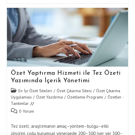
Özeti
İçin
Özet
Yaptırma
Hizmetlerinde
Teslimat
Süreçleri
Özet Yaptırma Hizmeti ile Tez Özeti
Yazımında İçerik Yönetimi
Post
En İyi Özet Siteleri
/
Özet Çıkarma Sitesi
/
Özet Çıkarma
category:
Uygulaması
/
Özet Yazdırma
/
Özetleme Programı
/
Özetler -
Tanıtımlar
Post
0 Yorum
comments:
Tez özeti; araştırmanın amaç–yöntem–bulgu–etki
zincirini, çoğu kurumsal yönergede 200–300 (yer yer 300–