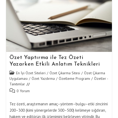
Metin
Düzenleme
Özet Yaptırma ile Tez Özeti
Yazarken Etkili Anlatım Teknikleri
Post
En İyi Özet Siteleri
/
Özet Çıkarma Sitesi
/
Özet Çıkarma
category:
Uygulaması
/
Özet Yazdırma
/
Özetleme Programı
/
Özetler -
Tanıtımlar
Post
0 Yorum
comments:
Tez özeti, araştırmanın amaç–yöntem–bulgu–etki zincirini
200–300 (kimi yönergelerde 300–500) kelimeye sığdıran,
hakem ve editörün ilk izlenimini belirleyen vitrindir. Bu