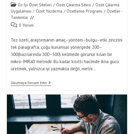
Post
En İyi Özet Siteleri
/
Özet Çıkarma Sitesi
/
Özet Çıkarma
category:
Uygulaması
/
Özet Yazdırma
/
Özetleme Programı
/
Özetler -
Tanıtımlar
Post
0 Yorum
comments:
Tez özeti, araştırmanın amaç–yöntem–bulgu–etki zincirini
tek paragrafta, çoğu kurumsal yönergede 200–
300(bazılarında 300–500) kelimede görünür kılan bir
mikro-IMRaD metnidir. Bu kadar kısıtlı hacimde ikna gücü
üretmek, yalnızca iyi yazmakla değil, metni…
Tez
Okumaya Devam Edin
Özeti
Yazarken
Özet
Yaptırma
Hizmeti
Ile
Metin
Analizi