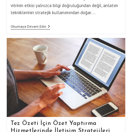
vitrinin etkisi yalnızca bilgi doğruluğundan değil, anlatım
tekniklerinin stratejik kullanımından doğar.…
Özet
Okumaya Devam Edin
Yaptırma
Ile
Tez
Özeti
Yazarken
Etkili
Anlatım
Teknikleri
Tez Özeti İçin Özet Yaptırma
Hizmetlerinde İletişim Stratejileri