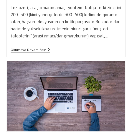
Tez özeti; araştırmanın amaç–yöntem–bulgu–etki zincirini
200–300 (kimi yönergelerde 300–500) kelimede görünür
kılan, başvuru dosyasının en kritik parçasıdır. Bu kadar dar
hacimde yüksek ikna üretmenin birinci şartı, “müşteri
taleplerini” (araştırmacı/danışman/kurum) yapısal,…
Tez
Okumaya Devam Edin
Özeti
İçin
Özet
Yaptırma
Hizmetlerinde
Müşteri
Talepleri