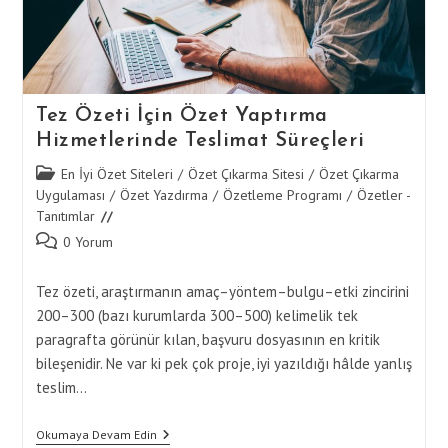
Tez Özeti İçin Özet Yaptırma
Hizmetlerinde Teslimat Süreçleri
Post
En İyi Özet Siteleri
/
Özet Çıkarma Sitesi
/
Özet Çıkarma
category:
Uygulaması
/
Özet Yazdırma
/
Özetleme Programı
/
Özetler -
Tanıtımlar
Post
0 Yorum
comments:
Tez özeti, araştırmanın amaç–yöntem–bulgu–etki zincirini
200–300 (bazı kurumlarda 300–500) kelimelik tek
paragrafta görünür kılan, başvuru dosyasının en kritik
bileşenidir. Ne var ki pek çok proje, iyi yazıldığı hâlde yanlış
teslim…
Tez
Okumaya Devam Edin