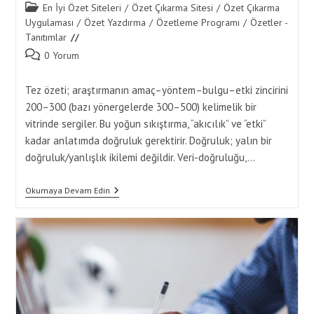
Post
En İyi Özet Siteleri
/
Özet Çıkarma Sitesi
/
Özet Çıkarma
category:
Uygulaması
/
Özet Yazdırma
/
Özetleme Programı
/
Özetler -
Tanıtımlar
Post
0 Yorum
comments:
Tez özeti; araştırmanın amaç–yöntem–bulgu–etki zincirini
200–300 (bazı yönergelerde 300–500) kelimelik bir
vitrinde sergiler. Bu yoğun sıkıştırma, “akıcılık” ve “etki”
kadar anlatımda doğruluk gerektirir. Doğruluk; yalın bir
doğruluk/yanlışlık ikilemi değildir. Veri-doğruluğu,…
Özet
Okumaya Devam Edin
Yaptırma
Ile
Tez
Özeti
Yazarken
Anlatımda
Doğruluk