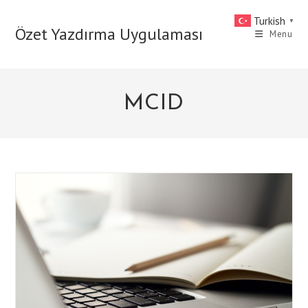
Skip
Turkish
▼
to
Özet Yazdırma Uygulaması
Menu
content
MCID