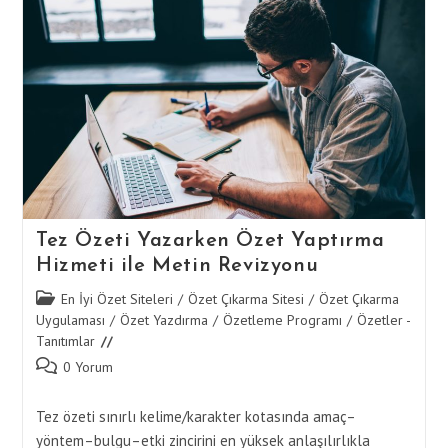
Ile
Tez
Özeti
Yazımında
Kalite
Yönetimi
Tez Özeti Yazarken Özet Yaptırma
Hizmeti ile Metin Revizyonu
Post
En İyi Özet Siteleri
/
Özet Çıkarma Sitesi
/
Özet Çıkarma
category:
Uygulaması
/
Özet Yazdırma
/
Özetleme Programı
/
Özetler -
Tanıtımlar
Post
0 Yorum
comments:
Tez özeti sınırlı kelime/karakter kotasında amaç–
yöntem–bulgu–etki zincirini en yüksek anlaşılırlıkla