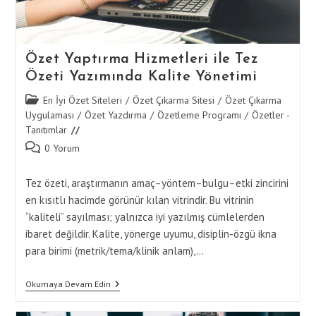
Özet Yaptırma Hizmetleri ile Tez
Özeti Yazımında Kalite Yönetimi
Post
En İyi Özet Siteleri
/
Özet Çıkarma Sitesi
/
Özet Çıkarma
category:
Uygulaması
/
Özet Yazdırma
/
Özetleme Programı
/
Özetler -
Tanıtımlar
Post
0 Yorum
comments:
Tez özeti, araştırmanın amaç–yöntem–bulgu–etki zincirini
en kısıtlı hacimde görünür kılan vitrindir. Bu vitrinin
“kaliteli” sayılması; yalnızca iyi yazılmış cümlelerden
ibaret değildir. Kalite, yönerge uyumu, disiplin-özgü ikna
para birimi (metrik/tema/klinik anlam),…
Özet
Okumaya Devam Edin
Yaptırma
Hizmetleri