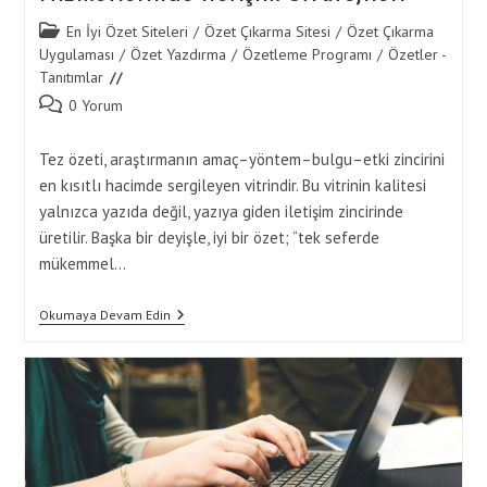
Post
En İyi Özet Siteleri
/
Özet Çıkarma Sitesi
/
Özet Çıkarma
category:
Uygulaması
/
Özet Yazdırma
/
Özetleme Programı
/
Özetler -
Tanıtımlar
Post
0 Yorum
comments:
Tez özeti, araştırmanın amaç–yöntem–bulgu–etki zincirini
en kısıtlı hacimde sergileyen vitrindir. Bu vitrinin kalitesi
yalnızca yazıda değil, yazıya giden iletişim zincirinde
üretilir. Başka bir deyişle, iyi bir özet; “tek seferde
mükemmel…
Tez
Okumaya Devam Edin
Özeti
İçin
Özet
Yaptırma
Hizmetlerinde
İletişim
Stratejileri