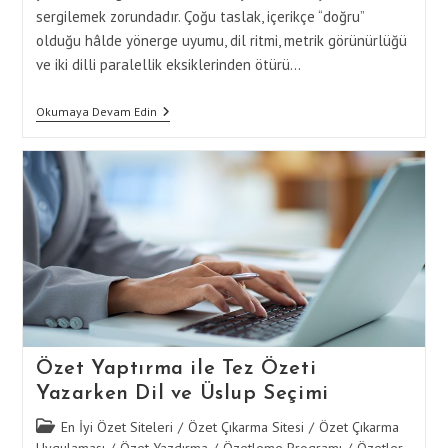
sergilemek zorundadır. Çoğu taslak, içerikçe “doğru”
olduğu hâlde yönerge uyumu, dil ritmi, metrik görünürlüğü
ve iki dilli paralellik eksiklerinden ötürü…
Tez
Okumaya Devam Edin
Özeti
Yazarken
Özet
Yaptırma
Hizmeti
Ile
Metin
Revizyonu
Özet Yaptırma ile Tez Özeti
Yazarken Dil ve Üslup Seçimi
Post
En İyi Özet Siteleri
/
Özet Çıkarma Sitesi
/
Özet Çıkarma
category:
Uygulaması
/
Özet Yazdırma
/
Özetleme Programı
/
Özetler -