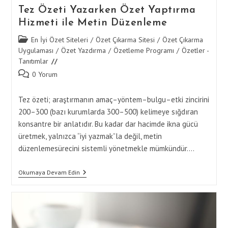
Tez Özeti Yazarken Özet Yaptırma
Hizmeti ile Metin Düzenleme
Post
En İyi Özet Siteleri
/
Özet Çıkarma Sitesi
/
Özet Çıkarma
category:
Uygulaması
/
Özet Yazdırma
/
Özetleme Programı
/
Özetler -
Tanıtımlar
Post
0 Yorum
comments:
Tez özeti; araştırmanın amaç–yöntem–bulgu–etki zincirini
200–300 (bazı kurumlarda 300–500) kelimeye sığdıran
konsantre bir anlatıdır. Bu kadar dar hacimde ikna gücü
üretmek, yalnızca “iyi yazmak”la değil, metin
düzenlemesürecini sistemli yönetmekle mümkündür.…
Tez
Okumaya Devam Edin
Özeti
Yazarken
Özet
Yaptırma
Hizmeti
Ile