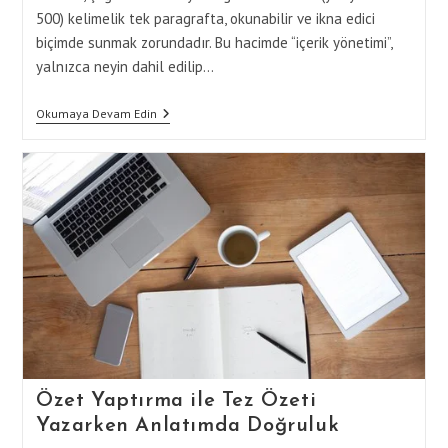
500) kelimelik tek paragrafta, okunabilir ve ikna edici
biçimde sunmak zorundadır. Bu hacimde “içerik yönetimi”,
yalnızca neyin dahil edilip…
Özet
Okumaya Devam Edin
Yaptırma
Hizmeti
Ile
Tez
Özeti
Yazımında
İçerik
Yönetimi
Özet Yaptırma ile Tez Özeti
Yazarken Anlatımda Doğruluk