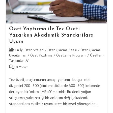
Özet Yaptırma ile Tez Özeti
Yazarken Akademik Standartlara
Uyum
Post
En İyi Özet Siteleri
/
Özet Çıkarma Sitesi
/
Özet Çıkarma
category:
Uygulaması
/
Özet Yazdırma
/
Özetleme Programı
/
Özetler -
Tanıtımlar
Post
0 Yorum
comments:
Tez özeti, araştırmanın amaç–yöntem–bulgu–etki
dizgesini 200–300 (kimi enstitülerde 300–500) kelimede
derleyen bir “mikro-IMRaD” metnidir. Bu denli yoğun
sıkıştırma, yalnızca iyi bir anlatım değil, akademik
standartlara eksiksiz uyum ister: biçimsel yönergeler,…