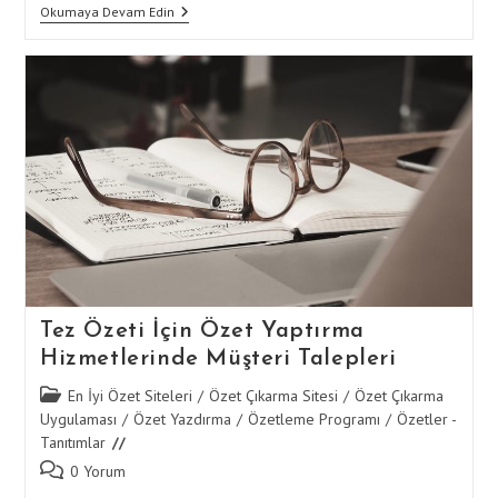
Özet
Okumaya Devam Edin
Yaptırma
Ile
Tez
Özeti
Yazarken
Akademik
Standartlara
Uyum
Tez Özeti İçin Özet Yaptırma
Hizmetlerinde Müşteri Talepleri
Post
En İyi Özet Siteleri
/
Özet Çıkarma Sitesi
/
Özet Çıkarma
category:
Uygulaması
/
Özet Yazdırma
/
Özetleme Programı
/
Özetler -
Tanıtımlar
Post
0 Yorum
comments: