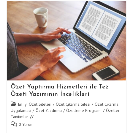
Özet
Yaptırma
Hizmetlerinde
Kalite
Güvencesi
Özet Yaptırma Hizmetleri ile Tez
Özeti Yazımının İncelikleri
Post
En İyi Özet Siteleri
/
Özet Çıkarma Sitesi
/
Özet Çıkarma
category:
Uygulaması
/
Özet Yazdırma
/
Özetleme Programı
/
Özetler -
Tanıtımlar
Post
0 Yorum
comments: