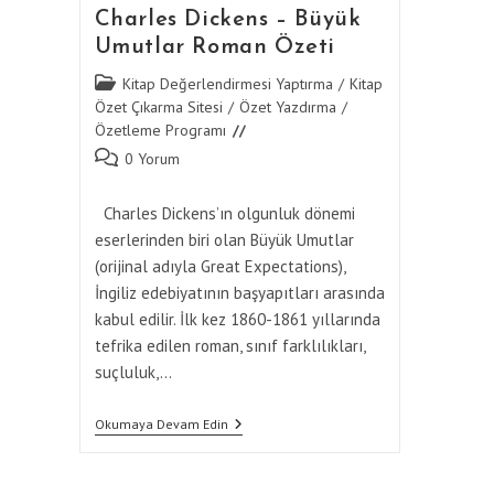
Charles Dickens – Büyük
Umutlar Roman Özeti
Post
Kitap Değerlendirmesi Yaptırma
/
Kitap
category:
Özet Çıkarma Sitesi
/
Özet Yazdırma
/
Özetleme Programı
Post
0 Yorum
comments:
Charles Dickens’ın olgunluk dönemi
eserlerinden biri olan Büyük Umutlar
(orijinal adıyla Great Expectations),
İngiliz edebiyatının başyapıtları arasında
kabul edilir. İlk kez 1860-1861 yıllarında
tefrika edilen roman, sınıf farklılıkları,
suçluluk,…
Charles
Okumaya Devam Edin
Dickens
–
Büyük