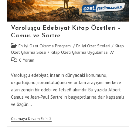
Varoluşçu Edebiyat Kitap Özetleri –
Camus ve Sartre
Post
En İyi Özet Çıkarma Programı
/
En İyi Özet Siteleri
/
Kitap
category:
Özet Çıkarma Sitesi
/
Kitap Özeti Çıkarma Uygulaması
Post
0 Yorum
comments:
Varoluşçu edebiyat, insanın dünyadaki konumunu,
özgürlüğünü, sorumluluğunu ve anlam arayışını merkeze
alan zengin bir edebi ve felsefi akımdır. Bu yazıda Albert
Camus ve Jean‑Paul Sartre’ın başyapıtlarına dair kapsamlı
ve özgün…
Varoluşçu
Okumaya Devam Edin
Edebiyat
Kitap
Özetleri