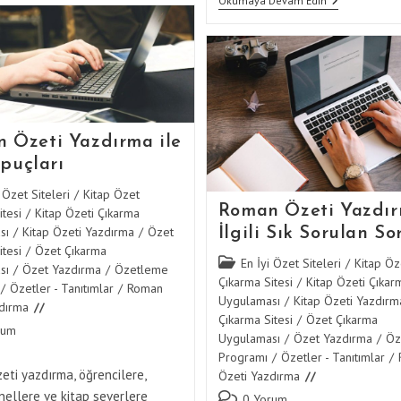
Roman
Okumaya Devam Edin
Hizmeti
Özeti
Nasıl
Yazdırma
Çalışır?
Hizmeti
İçin
En
İyi
Tavsiyeler
 Özeti Yazdırma ile
 İpuçları
 Özet Siteleri
/
Kitap Özet
Roman Özeti Yazdır
tesi
/
Kitap Özeti Çıkarma
sı
/
Kitap Özeti Yazdırma
/
Özet
İlgili Sık Sorulan So
tesi
/
Özet Çıkarma
Post
En İyi Özet Siteleri
/
Kitap Öz
sı
/
Özet Yazdırma
/
Özetleme
category:
Çıkarma Sitesi
/
Kitap Özeti Çıkar
/
Özetler - Tanıtımlar
/
Roman
Uygulaması
/
Kitap Özeti Yazdırm
dırma
Çıkarma Sitesi
/
Özet Çıkarma
rum
Uygulaması
/
Özet Yazdırma
/
Öz
:
Programı
/
Özetler - Tanıtımlar
/
ti yazdırma, öğrencilere,
Özeti Yazdırma
ellere ve kitap severlere
Post
0 Yorum