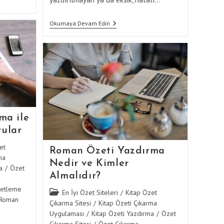
Roman
Okumaya Devam Edin
Özeti
Yazdırma
Ile
İlgili
Yaygın
Hatalar
Ve
Bunlardan
Kaçınma
Yöntemleri
ma ile
rular
et
Roman Özeti Yazdırma
ma
Nedir ve Kimler
a
/
Özet
Almalıdır?
etleme
Post
En İyi Özet Siteleri
/
Kitap Özet
Roman
category:
Çıkarma Sitesi
/
Kitap Özeti Çıkarma
Uygulaması
/
Kitap Özeti Yazdırma
/
Özet
Çıkarma Sitesi
/
Özet Çıkarma