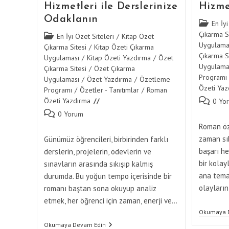
Hizmetleri ile Derslerinize
Hizmet
Odaklanın
Post
En İyi
category:
Çıkarma Si
Post
En İyi Özet Siteleri
/
Kitap Özet
Uygulama
category:
Çıkarma Sitesi
/
Kitap Özeti Çıkarma
Çıkarma Si
Uygulaması
/
Kitap Özeti Yazdırma
/
Özet
Uygulama
Çıkarma Sitesi
/
Özet Çıkarma
Programı
Uygulaması
/
Özet Yazdırma
/
Özetleme
Özeti Yaz
Programı
/
Özetler - Tanıtımlar
/
Roman
Özeti Yazdırma
Post
0 Yo
comments
Post
0 Yorum
comments:
Roman öze
zaman sı
Günümüz öğrencileri, birbirinden farklı
başarı he
derslerin, projelerin, ödevlerin ve
bir kolay
sınavların arasında sıkışıp kalmış
ana temal
durumda. Bu yoğun tempo içerisinde bir
olayların
romanı baştan sona okuyup analiz
etmek, her öğrenci için zaman, enerji ve…
Okumaya 
Roman
Okumaya Devam Edin