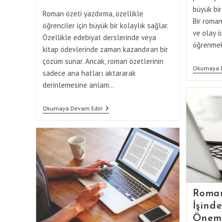
büyük bir
Roman özeti yazdırma, özellikle
Bir roman
öğrenciler için büyük bir kolaylık sağlar.
ve olay ö
Özellikle edebiyat derslerinde veya
öğrenmek
kitap ödevlerinde zaman kazandıran bir
çözüm sunar. Ancak, roman özetlerinin
Okumaya 
sadece ana hatları aktararak
derinlemesine anlam…
Öğrenciler
Okumaya Devam Edin
İçin
Roman
Özeti
Yazdırma
Rehberi
Roman
İşinde
Önem