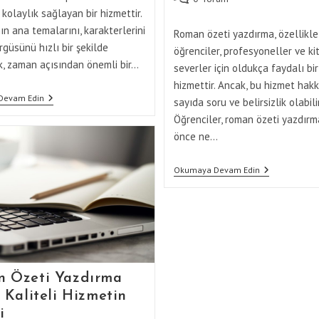
comments:
 kolaylık sağlayan bir hizmettir.
ın ana temalarını, karakterlerini
Roman özeti yazdırma, özellikle
rgüsünü hızlı bir şekilde
öğrenciler, profesyoneller ve ki
, zaman açısından önemli bir…
severler için oldukça faydalı bir
hizmettir. Ancak, bu hizmet hak
Roman
Devam Edin
sayıda soru ve belirsizlik olabilir
Özeti
Öğrenciler, roman özeti yazdır
Yazdırma
Ile
önce ne…
İlgili
İpuçları
Roman
Okumaya Devam Edin
Özeti
Yazdırma
Ile
İlgili
Sık
Sorulan
Sorular
 Özeti Yazdırma
 Kaliteli Hizmetin
i