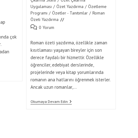
Uygulaması
/
Özet Yazdırma
/
Özetleme
Programı
/
Özetler - Tanıtımlar
/
Roman
Özeti Yazdırma
tap
Post
0 Yorum
comments:
kında çok
Roman özeti yazdırma, özellikle zaman
.
kısıtlaması yaşayan bireyler için son
madan
derece faydalı bir hizmettir. Özellikle
öğrenciler, edebiyat derslerinde,
projelerinde veya kitap yorumlarında
romanın ana hatlarını öğrenmek isterler.
Ancak uzun romanlar,…
Roman
Okumaya Devam Edin
Özeti
Yazdırma
Nedir
Ve
Kimler
Almalıdır?