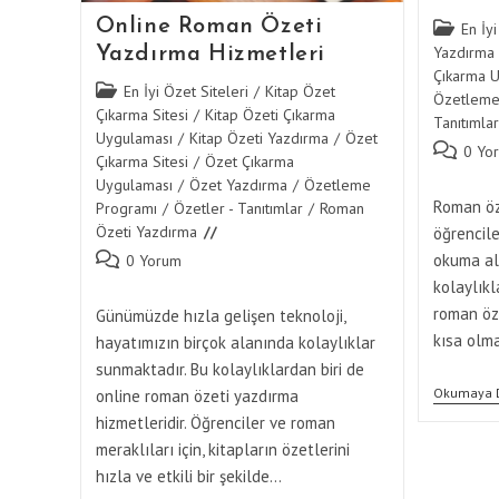
Online Roman Özeti
Post
En İyi
category:
Yazdırma
Yazdırma Hizmetleri
Çıkarma 
Post
En İyi Özet Siteleri
/
Kitap Özet
Özetleme
category:
Çıkarma Sitesi
/
Kitap Özeti Çıkarma
Tanıtımlar
Uygulaması
/
Kitap Özeti Yazdırma
/
Özet
Post
0 Yo
Çıkarma Sitesi
/
Özet Çıkarma
comments
Uygulaması
/
Özet Yazdırma
/
Özetleme
Roman öze
Programı
/
Özetler - Tanıtımlar
/
Roman
Özeti Yazdırma
öğrencil
Post
okuma alı
0 Yorum
comments:
kolaylıkla
roman öze
Günümüzde hızla gelişen teknoloji,
kısa olm
hayatımızın birçok alanında kolaylıklar
sunmaktadır. Bu kolaylıklardan biri de
Okumaya 
online roman özeti yazdırma
hizmetleridir. Öğrenciler ve roman
meraklıları için, kitapların özetlerini
hızla ve etkili bir şekilde…