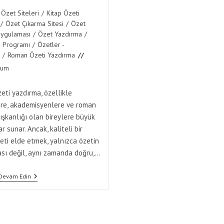
 Özet Siteleri
/
Kitap Özeti
/
Özet Çıkarma Sitesi
/
Özet
Uygulaması
/
Özet Yazdırma
/
 Programı
/
Özetler -
/
Roman Özeti Yazdırma
rum
:
ti yazdırma, özellikle
ere, akademisyenlere ve roman
şkanlığı olan bireylere büyük
r sunar. Ancak, kaliteli bir
ti elde etmek, yalnızca özetin
ası değil, aynı zamanda doğru,…
Roman
Devam Edin
Özeti
Yazdırma
İşinde
Kaliteli
Hizmetin