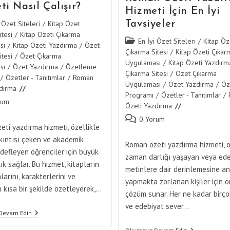
i Nasıl Çalışır?
Hizmeti İçin En İyi
Tavsiyeler
 Özet Siteleri
/
Kitap Özet
tesi
/
Kitap Özeti Çıkarma
Post
En İyi Özet Siteleri
/
Kitap Öz
sı
/
Kitap Özeti Yazdırma
/
Özet
category:
Çıkarma Sitesi
/
Kitap Özeti Çıkar
tesi
/
Özet Çıkarma
Uygulaması
/
Kitap Özeti Yazdırm
sı
/
Özet Yazdırma
/
Özetleme
Çıkarma Sitesi
/
Özet Çıkarma
/
Özetler - Tanıtımlar
/
Roman
Uygulaması
/
Özet Yazdırma
/
Öz
dırma
Programı
/
Özetler - Tanıtımlar
/
rum
Özeti Yazdırma
:
Post
0 Yorum
ti yazdırma hizmeti, özellikle
comments:
kıntısı çeken ve akademik
Roman özeti yazdırma hizmeti, ö
defleyen öğrenciler için büyük
zaman darlığı yaşayan veya ede
lık sağlar. Bu hizmet, kitapların
metinlere dair derinlemesine an
arını, karakterlerini ve
yapmakta zorlanan kişiler için ö
ı kısa bir şekilde özetleyerek,…
çözüm sunar. Her ne kadar birço
ve edebiyat sever…
Roman
Devam Edin
Özeti
Yazdırma