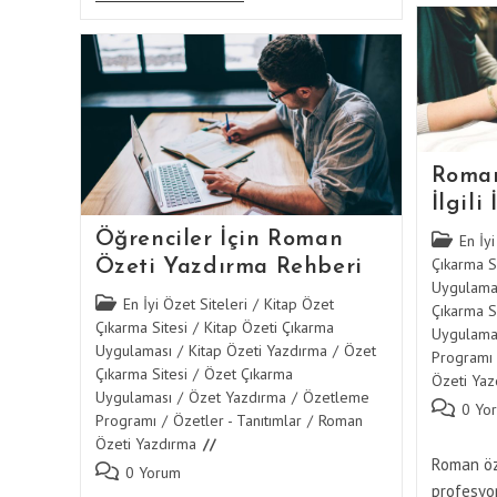
Özeti
Yazdırma
Hizmetleri
Ile
Derslerinize
Odaklanın
Roman
İlgili
Öğrenciler İçin Roman
Post
En İyi
category:
Çıkarma Si
Özeti Yazdırma Rehberi
Uygulama
Post
En İyi Özet Siteleri
/
Kitap Özet
Çıkarma Si
category:
Çıkarma Sitesi
/
Kitap Özeti Çıkarma
Uygulama
Uygulaması
/
Kitap Özeti Yazdırma
/
Özet
Programı
Çıkarma Sitesi
/
Özet Çıkarma
Özeti Yaz
Uygulaması
/
Özet Yazdırma
/
Özetleme
Post
0 Yo
Programı
/
Özetler - Tanıtımlar
/
Roman
comments
Özeti Yazdırma
Roman öze
Post
0 Yorum
profesyon
comments: