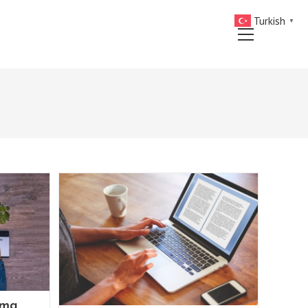
Turkish
▼
Main
Menu
rma