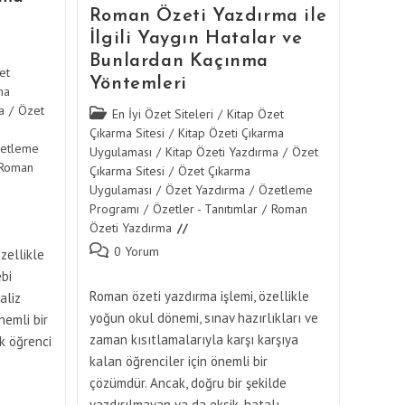
Roman Özeti Yazdırma ile
İlgili Yaygın Hatalar ve
Bunlardan Kaçınma
et
Yöntemleri
ma
a
/
Özet
Post
En İyi Özet Siteleri
/
Kitap Özet
category:
Çıkarma Sitesi
/
Kitap Özeti Çıkarma
etleme
Uygulaması
/
Kitap Özeti Yazdırma
/
Özet
Roman
Çıkarma Sitesi
/
Özet Çıkarma
Uygulaması
/
Özet Yazdırma
/
Özetleme
Programı
/
Özetler - Tanıtımlar
/
Roman
Özeti Yazdırma
Post
0 Yorum
zellikle
comments:
bi
Roman özeti yazdırma işlemi, özellikle
aliz
yoğun okul dönemi, sınav hazırlıkları ve
nemli bir
zaman kısıtlamalarıyla karşı karşıya
k öğrenci
kalan öğrenciler için önemli bir
çözümdür. Ancak, doğru bir şekilde
yazdırılmayan ya da eksik, hatalı…