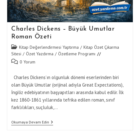
Charles Dickens – Büyük Umutlar
Roman Özeti
Post
Kitap Değerlendirmesi Yaptırma
/
Kitap Özet Çıkarma
category:
Sitesi
/
Özet Yazdırma
/
Özetleme Programı
Post
0 Yorum
comments:
Charles Dickens’ın olgunluk dönemi eserlerinden biri
olan Büyük Umutlar (orijinal adıyla Great Expectations),
İngiliz edebiyatının başyapıtları arasında kabul edilir. İlk
kez 1860-1861 yıllarında tefrika edilen roman, sınıf
farklılıkları, suçluluk,…
Charles
Okumaya Devam Edin
Dickens
–
Büyük