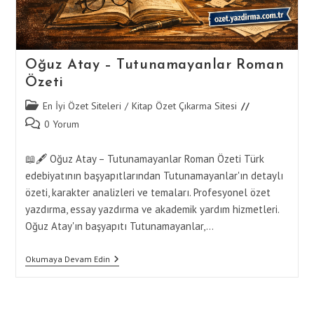
Oğuz Atay – Tutunamayanlar Roman
Özeti
Post
En İyi Özet Siteleri
/
Kitap Özet Çıkarma Sitesi
category:
Post
0 Yorum
comments:
📖🖋️ Oğuz Atay – Tutunamayanlar Roman Özeti Türk
edebiyatının başyapıtlarından Tutunamayanlar'ın detaylı
özeti, karakter analizleri ve temaları. Profesyonel özet
yazdırma, essay yazdırma ve akademik yardım hizmetleri.
Oğuz Atay'ın başyapıtı Tutunamayanlar,…
Oğuz
Okumaya Devam Edin
Atay
–
Tutunamayanlar
Roman