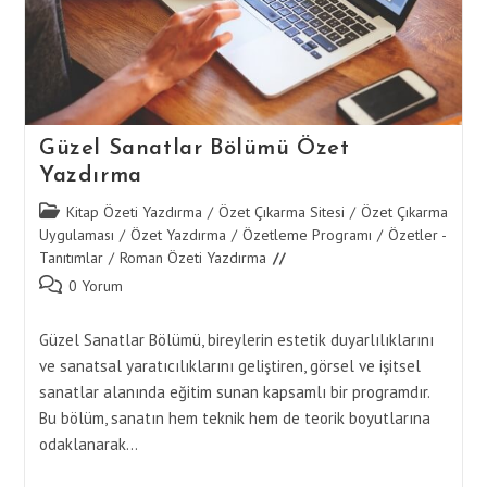
Güzel Sanatlar Bölümü Özet
Yazdırma
Post
Kitap Özeti Yazdırma
/
Özet Çıkarma Sitesi
/
Özet Çıkarma
category:
Uygulaması
/
Özet Yazdırma
/
Özetleme Programı
/
Özetler -
Tanıtımlar
/
Roman Özeti Yazdırma
Post
0 Yorum
comments:
Güzel Sanatlar Bölümü, bireylerin estetik duyarlılıklarını
ve sanatsal yaratıcılıklarını geliştiren, görsel ve işitsel
sanatlar alanında eğitim sunan kapsamlı bir programdır.
Bu bölüm, sanatın hem teknik hem de teorik boyutlarına
odaklanarak…