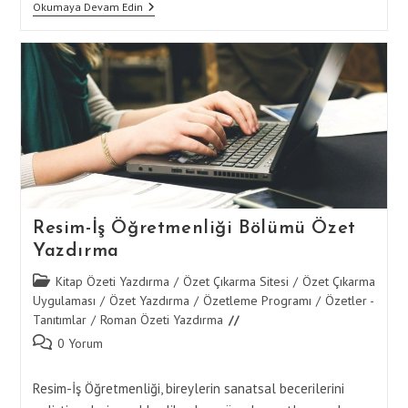
Güzel
Okumaya Devam Edin
Sanatlar
Bölümü
Özet
Yazdırma
Resim-İş Öğretmenliği Bölümü Özet
Yazdırma
Post
Kitap Özeti Yazdırma
/
Özet Çıkarma Sitesi
/
Özet Çıkarma
category:
Uygulaması
/
Özet Yazdırma
/
Özetleme Programı
/
Özetler -
Tanıtımlar
/
Roman Özeti Yazdırma
Post
0 Yorum
comments:
Resim-İş Öğretmenliği, bireylerin sanatsal becerilerini