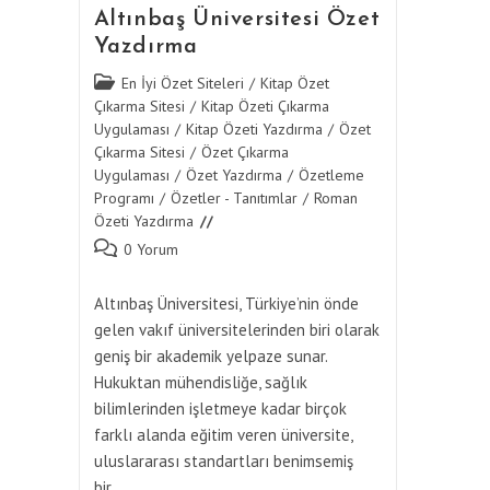
Altınbaş Üniversitesi Özet
Yazdırma
Post
En İyi Özet Siteleri
/
Kitap Özet
category:
Çıkarma Sitesi
/
Kitap Özeti Çıkarma
Uygulaması
/
Kitap Özeti Yazdırma
/
Özet
Çıkarma Sitesi
/
Özet Çıkarma
Uygulaması
/
Özet Yazdırma
/
Özetleme
Programı
/
Özetler - Tanıtımlar
/
Roman
Özeti Yazdırma
Post
0 Yorum
comments:
Altınbaş Üniversitesi, Türkiye’nin önde
gelen vakıf üniversitelerinden biri olarak
geniş bir akademik yelpaze sunar.
Hukuktan mühendisliğe, sağlık
bilimlerinden işletmeye kadar birçok
farklı alanda eğitim veren üniversite,
uluslararası standartları benimsemiş
bir…