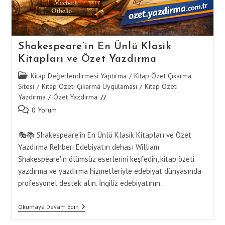
Shakespeare’in En Ünlü Klasik
Kitapları ve Özet Yazdırma
Post
Kitap Değerlendirmesi Yaptırma
/
Kitap Özet Çıkarma
category:
Sitesi
/
Kitap Özeti Çıkarma Uygulaması
/
Kitap Özeti
Yazdırma
/
Özet Yazdırma
Post
0 Yorum
comments:
🎭📚 Shakespeare'in En Ünlü Klasik Kitapları ve Özet
Yazdırma Rehberi Edebiyatın dehası William
Shakespeare'in ölümsüz eserlerini keşfedin, kitap özeti
yazdırma ve yazdırma hizmetleriyle edebiyat dünyasında
profesyonel destek alın. İngiliz edebiyatının…
Shakespeare’in
Okumaya Devam Edin
En
Ünlü