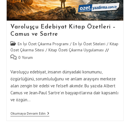
Varoluşçu Edebiyat Kitap Özetleri –
Camus ve Sartre
Post
En İyi Özet Çıkarma Programı
/
En İyi Özet Siteleri
/
Kitap
category:
Özet Çıkarma Sitesi
/
Kitap Özeti Çıkarma Uygulaması
Post
0 Yorum
comments:
Varoluşçu edebiyat, insanın dünyadaki konumunu,
özgürlüğünü, sorumluluğunu ve anlam arayışını merkeze
alan zengin bir edebi ve felsefi akımdır. Bu yazıda Albert
Camus ve Jean‑Paul Sartre’ın başyapıtlarına dair kapsamlı
ve özgün…
Varoluşçu
Okumaya Devam Edin
Edebiyat
Kitap
Özetleri