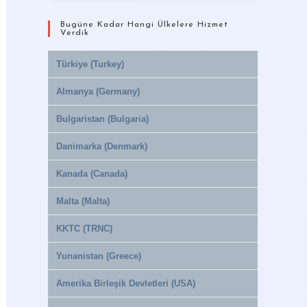
Bugüne Kadar Hangi Ülkelere Hizmet
Verdik
Türkiye (Turkey)
Almanya (Germany)
Bulgaristan (Bulgaria)
Danimarka (Denmark)
Kanada (Canada)
Malta (Malta)
KKTC (TRNC)
Yunanistan (Greece)
Amerika Birleşik Devletleri (USA)