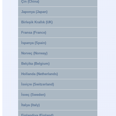
Çin (China)
Japonya (Japan)
Birleşik Krallık (UK)
Fransa (France)
İspanya (Spain)
Norveç (Norway)
Belçika (Belgium)
Hollanda (Netherlands)
İsviçre (Switzerland)
İsveç (Sweden)
İtalya (Italy)
Finlandiya (Finland)