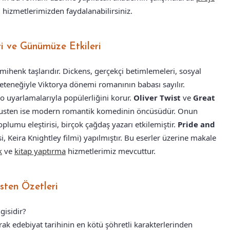
) hizmetlerimizden faydalanabilirsiniz.
ri ve Günümüze Etkileri
mihenk taşlarıdır. Dickens, gerçekçi betimlemeleri, sosyal
eteneğiyle Viktorya dönemi romanının babası sayılır.
o uyarlamalarıyla popülerliğini korur.
Oliver Twist
ve
Great
 Austen ise modern romantik komedinin öncüsüdür. Onun
toplumu eleştirisi, birçok çağdaş yazarı etkilemiştir.
Pride and
si, Keira Knightley filmi) yapılmıştır. Bu eserler üzerine makale
k
ve
kitap yaptırma
hizmetlerimiz mevcuttur.
usten Özetleri
gisidir?
rak edebiyat tarihinin en kötü şöhretli karakterlerinden