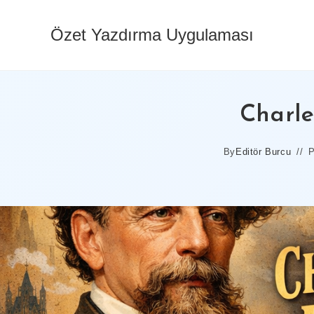
Skip
to
Özet Yazdırma Uygulaması
content
Charle
By
Editör Burcu
P