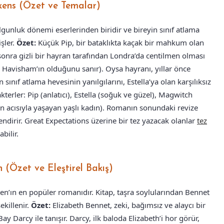
ckens (Özet ve Temalar)
gunluk dönemi eserlerinden biridir ve bireyin sınıf atlama
işler.
Özet:
Küçük Pip, bir bataklıkta kaçak bir mahkum olan
 sonra gizli bir hayran tarafından Londra’da centilmen olması
n Havisham’ın olduğunu sanır). Oysa hayranı, yıllar önce
ınıf atlama hevesinin yanılgılarını, Estella’ya olan karşılıksız
kterler: Pip (anlatıcı), Estella (soğuk ve güzel), Magwitch
acısıyla yaşayan yaşlı kadın). Romanın sonundaki revize
ndirir. Great Expectations üzerine bir tez yazacak olanlar
tez
bilir.
 (Özet ve Eleştirel Bakış)
en’ın en popüler romanıdır. Kitap, taşra soylularından Bennet
ekillenir.
Özet:
Elizabeth Bennet, zeki, bağımsız ve alaycı bir
Bay Darcy ile tanışır. Darcy, ilk baloda Elizabeth’i hor görür,