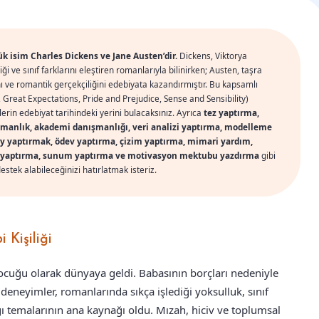
yük isim Charles Dickens ve Jane Austen’dir.
Dickens, Viktorya
ği ve sınıf farklarını eleştiren romanlarıyla bilinirken; Austen, taşra
ını ve romantik gerçekçiliğini edebiyata kazandırmıştır. Bu kapsamlı
, Great Expectations, Pride and Prejudice, Sense and Sensibility)
rlerin edebiyat tarihindeki yerini bulacaksınız. Ayrıca
tez yaptırma,
ışmanlık, akademi danışmanlığı, veri analizi yaptırma, modelleme
ay yaptırmak, ödev yaptırma, çizim yaptırma, mimari yardım,
tap yaptırma, sunum yaptırma ve motivasyon mektubu yazdırma
gibi
stek alabileceğinizi hatırlatmak isteriz.
 Kişiliği
çocuğu olarak dünyaya geldi. Babasının borçları nedeniyle
deneyimler, romanlarında sıkça işlediği yoksulluk, sınıf
ığı temalarının ana kaynağı oldu. Mızah, hiciv ve toplumsal