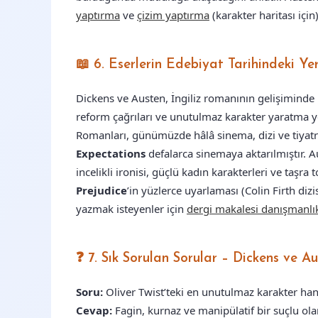
yaptırma
ve
çizim yaptırma
(karakter haritası için
📖 6. Eserlerin Edebiyat Tarihindeki Ye
Dickens ve Austen, İngiliz romanının gelişiminde 
reform çağrıları ve unutulmaz karakter yaratma y
Romanları, günümüzde hâlâ sinema, dizi ve tiyatr
Expectations
defalarca sinemaya aktarılmıştır.
incelikli ironisi, güçlü kadın karakterleri ve taşra 
Prejudice
’in yüzlerce uyarlaması (Colin Firth dizi
yazmak isteyenler için
dergi makalesi danışmanlı
❓ 7. Sık Sorulan Sorular – Dickens ve A
Soru:
Oliver Twist’teki en unutulmaz karakter han
Cevap:
Fagin, kurnaz ve manipülatif bir suçlu ola