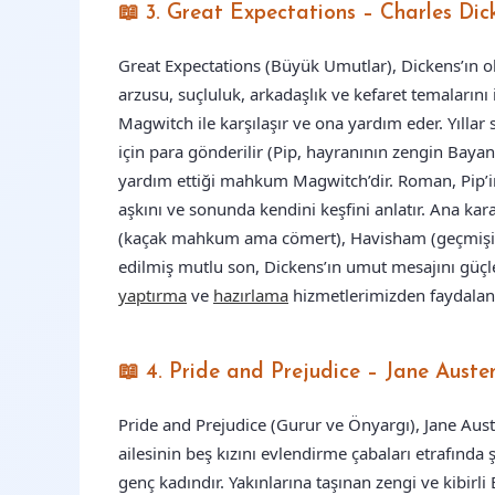
📖 3. Great Expectations – Charles Di
Great Expectations (Büyük Umutlar), Dickens’ın ol
arzusu, suçluluk, arkadaşlık ve kefaret temalarını 
Magwitch ile karşılaşır ve ona yardım eder. Yıllar
için para gönderilir (Pip, hayranının zengin Baya
yardım ettiği mahkum Magwitch’dir. Roman, Pip’in s
aşkını ve sonunda kendini keşfini anlatır. Ana kara
(kaçak mahkum ama cömert), Havisham (geçmişin 
edilmiş mutlu son, Dickens’ın umut mesajını güçle
yaptırma
ve
hazırlama
hizmetlerimizden faydalana
📖 4. Pride and Prejudice – Jane Austen
Pride and Prejudice (Gurur ve Önyargı), Jane Aust
ailesinin beş kızını evlendirme çabaları etrafında ş
genç kadındır. Yakınlarına taşınan zengi ve kibirli 