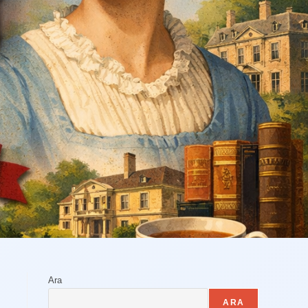
Ara
ARA