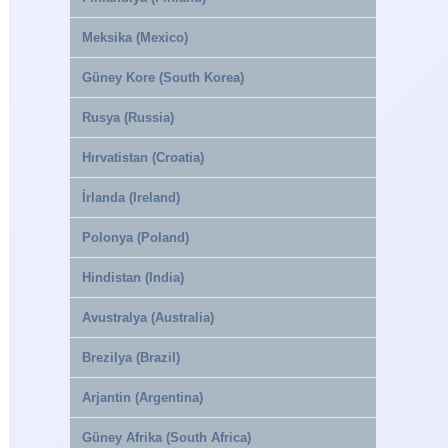
Meksika (Mexico)
Güney Kore (South Korea)
Rusya (Russia)
Hırvatistan (Croatia)
İrlanda (Ireland)
Polonya (Poland)
Hindistan (India)
Avustralya (Australia)
Brezilya (Brazil)
Arjantin (Argentina)
Güney Afrika (South Africa)