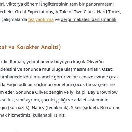
erleri, Viktorya dönemi İngiltere’sinin tam bir panoramasını
erfield, Great Expectations, A Tale of Two Cities, Hard Times,
k çalışmalarda
tez yaptırma
ve
dergi makalesi danışmanlık
zet ve Karakter Analizi)
biridir. Roman, yetimhanede büyüyen küçük Oliver’ın
adelesini ve sonunda mutluluğa ulaşmasını anlatır.
Özet:
etimhanede kötü muamele görür ve bir cenaze evinde çırak
da Fagin adlı bir suçlunun yönettiği çocuk hırsız çetesine
rdım eder. Sonunda Oliver, zengin ve iyi kalpli Bay Brownlow
sulluk, sınıf ayrımı, çocuk işçiliği ve adalet sisteminin
gin (kurnazlık), Nancy (fedakarlık), Sikes (şiddet). Bu roman
rmak
hizmetimizi kullanabilirsiniz.