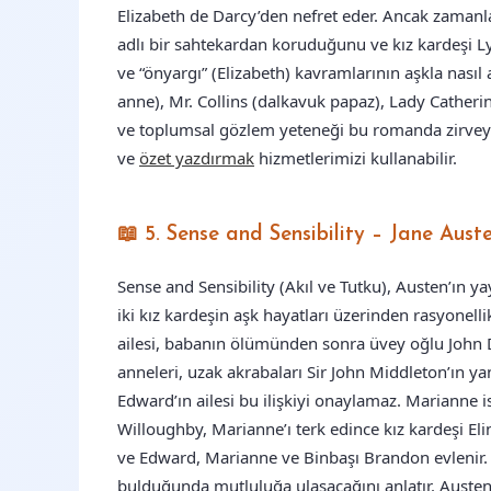
Elizabeth de Darcy’den nefret eder. Ancak zamanla
adlı bir sahtekardan koruduğunu ve kız kardeşi L
ve “önyargı” (Elizabeth) kavramlarının aşkla nasıl aş
anne), Mr. Collins (dalkavuk papaz), Lady Catherine
ve toplumsal gözlem yeteneği bu romanda zirvey
ve
özet yazdırmak
hizmetlerimizi kullanabilir.
📖 5. Sense and Sensibility – Jane Au
Sense and Sensibility (Akıl ve Tutku), Austen’ın ya
iki kız kardeşin aşk hayatları üzerinden rasyonellik
ailesi, babanın ölümünden sonra üvey oğlu John 
anneleri, uzak akrabaları Sir John Middleton’ın yan
Edward’ın ailesi bu ilişkiyi onaylamaz. Marianne 
Willoughby, Marianne’ı terk edince kız kardeşi El
ve Edward, Marianne ve Binbaşı Brandon evlenir. 
bulduğunda mutluluğa ulaşacağını anlatır. Auste