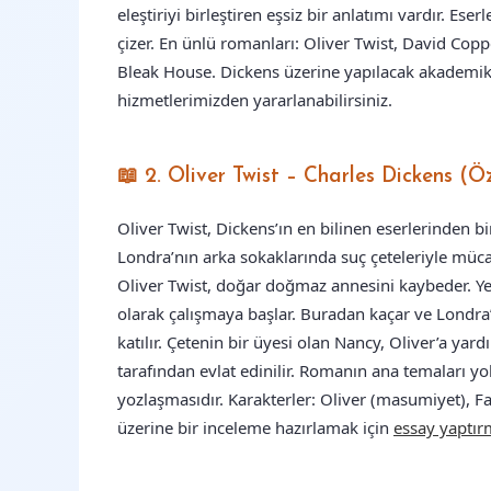
eleştiriyi birleştiren eşsiz bir anlatımı vardır. Es
çizer. En ünlü romanları: Oliver Twist, David Copp
Bleak House. Dickens üzerine yapılacak akademi
hizmetlerimizden yararlanabilirsiniz.
📖 2. Oliver Twist – Charles Dickens (Ö
Oliver Twist, Dickens’ın en bilinen eserlerinden 
Londra’nın arka sokaklarında suç çeteleriyle müc
Oliver Twist, doğar doğmaz annesini kaybeder. Y
olarak çalışmaya başlar. Buradan kaçar ve Londra’
katılır. Çetenin bir üyesi olan Nancy, Oliver’a ya
tarafından evlat edinilir. Romanın ana temaları yok
yozlaşmasıdır. Karakterler: Oliver (masumiyet), Fa
üzerine bir inceleme hazırlamak için
essay yaptı