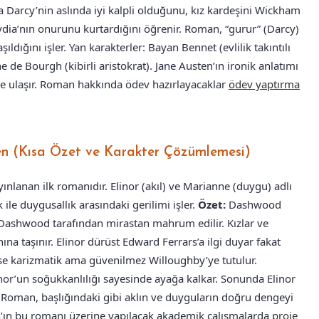
 Darcy’nin aslında iyi kalpli olduğunu, kız kardeşini Wickham
ydia’nın onurunu kurtardığını öğrenir. Roman, “gurur” (Darcy)
ıldığını işler. Yan karakterler: Bayan Bennet (evlilik takıntılı
 de Bourgh (kibirli aristokrat). Jane Austen’ın ironik anlatımı
e ulaşır. Roman hakkında ödev hazırlayacaklar
ödev yaptırma
sten (Kısa Özet ve Karakter Çözümlemesi)
yınlanan ilk romanıdır. Elinor (akıl) ve Marianne (duygu) adlı
 ile duygusallık arasındaki gerilimi işler.
Özet:
Dashwood
Dashwood tarafından mirastan mahrum edilir. Kızlar ve
ına taşınır. Elinor dürüst Edward Ferrars’a ilgi duyar fakat
ise karizmatik ama güvenilmez Willoughby’ye tutulur.
inor’un soğukkanlılığı sayesinde ayağa kalkar. Sonunda Elinor
Roman, başlığındaki gibi aklın ve duyguların doğru dengeyi
n’ın bu romanı üzerine yapılacak akademik çalışmalarda
proje