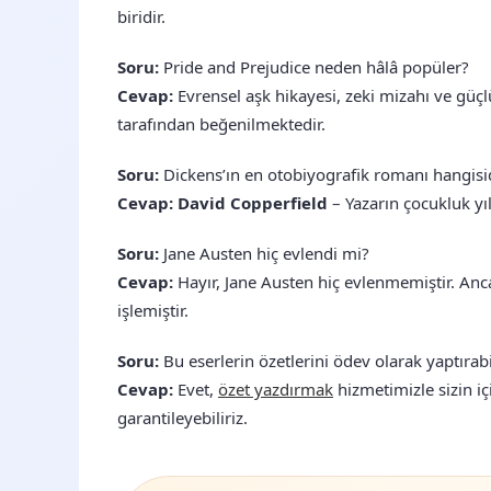
biridir.
Soru:
Pride and Prejudice neden hâlâ popüler?
Cevap:
Evrensel aşk hikayesi, zeki mizahı ve güç
tarafından beğenilmektedir.
Soru:
Dickens’ın en otobiyografik romanı hangisi
Cevap:
David Copperfield
– Yazarın çocukluk yıl
Soru:
Jane Austen hiç evlendi mi?
Cevap:
Hayır, Jane Austen hiç evlenmemiştir. Anc
işlemiştir.
Soru:
Bu eserlerin özetlerini ödev olarak yaptırab
Cevap:
Evet,
özet yazdırmak
hizmetimizle sizin içi
garantileyebiliriz.