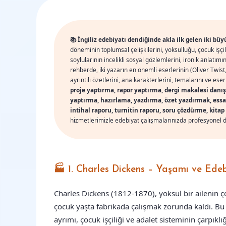
📚 İngiliz edebiyatı dendiğinde akla ilk gelen iki bü
döneminin toplumsal çelişkilerini, yoksulluğu, çocuk işçili
soylularının incelikli sosyal gözlemlerini, ironik anlatım
rehberde, iki yazarın en önemli eserlerinin (Oliver Twist
ayrıntılı özetlerini, ana karakterlerini, temalarını ve ese
proje yaptırma, rapor yaptırma, dergi makalesi dan
yaptırma, hazırlama, yazdırma, özet yazdırmak, ess
intihal raporu, turnitin raporu, soru çözdürme, ki
hizmetlerimizle edebiyat çalışmalarınızda profesyonel de
🏭 1. Charles Dickens – Yaşamı ve Edebi
Charles Dickens (1812-1870), yoksul bir ailenin 
çocuk yaşta fabrikada çalışmak zorunda kaldı. Bu 
ayrımı, çocuk işçiliği ve adalet sisteminin çarpıkl