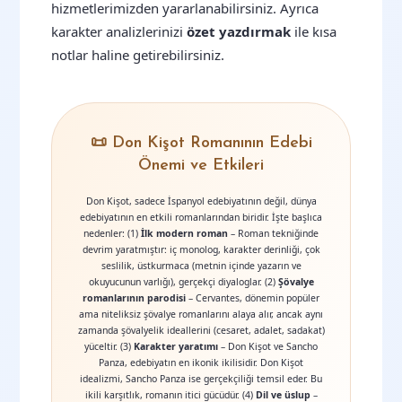
hizmetlerimizden yararlanabilirsiniz. Ayrıca
karakter analizlerinizi
özet yazdırmak
ile kısa
notlar haline getirebilirsiniz.
📜 Don Kişot Romanının Edebi
Önemi ve Etkileri
Don Kişot, sadece İspanyol edebiyatının değil, dünya
edebiyatının en etkili romanlarından biridir. İşte başlıca
nedenler: (1)
İlk modern roman
– Roman tekniğinde
devrim yaratmıştır: iç monolog, karakter derinliği, çok
seslilik, üstkurmaca (metnin içinde yazarın ve
okuyucunun varlığı), gerçekçi diyaloglar. (2)
Şövalye
romanlarının parodisi
– Cervantes, dönemin popüler
ama niteliksiz şövalye romanlarını alaya alır, ancak aynı
zamanda şövalyelik ideallerini (cesaret, adalet, sadakat)
yüceltir. (3)
Karakter yaratımı
– Don Kişot ve Sancho
Panza, edebiyatın en ikonik ikilisidir. Don Kişot
idealizmi, Sancho Panza ise gerçekçiliği temsil eder. Bu
ikili karşıtlık, romanın itici gücüdür. (4)
Dil ve üslup
–