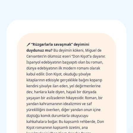
🗡️ “Rüzgarlarla savaşmak” deyimini
duydunuz mu?
Bu deyimin kökeni, Miguel de
Cervantes’in ölümsüz eseri “Don Kişot”a dayanır.
İspanyol edebiyatının başyapıtı olan bu roman,
dünya edebiyatının ilk modern romanı olarak
kabul edilir. Don Kişot, okuduğu şövalye
kitaplarının etkisiyle gerçeklikle bağını koparıp
kendini şövalye ilan eden, yel değirmenlerine
dev, hanlara kale diyen, hayali bir dünyada
yaşayan bir asilzadenin hikayesidir. Roman, bir
yandan kahramanının idealizmini ve saf
yürekliliğini överken, diğer yandan onun içine
düştüğü komik durumlarla okuyucuyu
kahkahalara boğar. Bu kapsamlı rehberde, Don
Kişot romanının kapsamlı özetini, ana