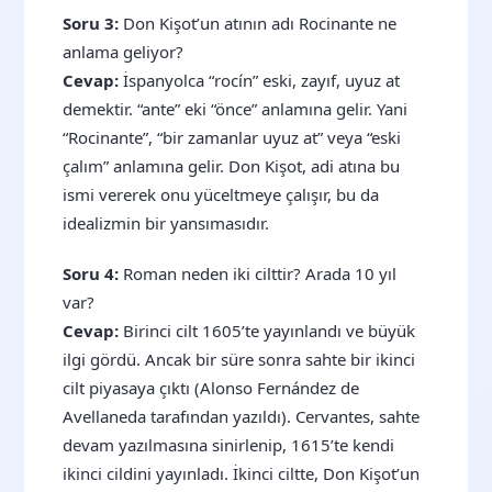
Soru 3:
Don Kişot’un atının adı Rocinante ne
anlama geliyor?
Cevap:
İspanyolca “rocín” eski, zayıf, uyuz at
demektir. “ante” eki “önce” anlamına gelir. Yani
“Rocinante”, “bir zamanlar uyuz at” veya “eski
çalım” anlamına gelir. Don Kişot, adi atına bu
ismi vererek onu yüceltmeye çalışır, bu da
idealizmin bir yansımasıdır.
Soru 4:
Roman neden iki cilttir? Arada 10 yıl
var?
Cevap:
Birinci cilt 1605’te yayınlandı ve büyük
ilgi gördü. Ancak bir süre sonra sahte bir ikinci
cilt piyasaya çıktı (Alonso Fernández de
Avellaneda tarafından yazıldı). Cervantes, sahte
devam yazılmasına sinirlenip, 1615’te kendi
ikinci cildini yayınladı. İkinci ciltte, Don Kişot’un