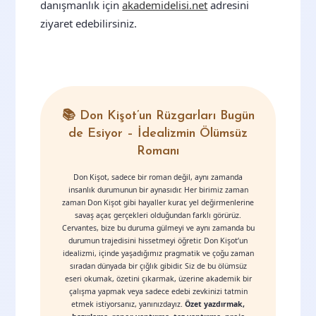
danışmanlık için
akademidelisi.net
adresini
ziyaret edebilirsiniz.
📚 Don Kişot’un Rüzgarları Bugün
de Esiyor – İdealizmin Ölümsüz
Romanı
Don Kişot, sadece bir roman değil, aynı zamanda
insanlık durumunun bir aynasıdır. Her birimiz zaman
zaman Don Kişot gibi hayaller kurar, yel değirmenlerine
savaş açar, gerçekleri olduğundan farklı görürüz.
Cervantes, bize bu duruma gülmeyi ve aynı zamanda bu
durumun trajedisini hissetmeyi öğretir. Don Kişot’un
idealizmi, içinde yaşadığımız pragmatik ve çoğu zaman
sıradan dünyada bir çığlık gibidir. Siz de bu ölümsüz
eseri okumak, özetini çıkarmak, üzerine akademik bir
çalışma yapmak veya sadece edebi zevkinizi tatmin
etmek istiyorsanız, yanınızdayız.
Özet yazdırmak,