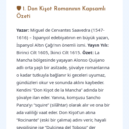
🛡️ 1. Don Kişot Romanının Kapsamlı
Özeti
Yazar:
Miguel de Cervantes Saavedra (1547-
1616) – İspanyol edebiyatının en büyük yazarı,
İspanyol Altın Çağı’nın önemli ismi.
Yayın Yılı:
Birinci Cilt 1605, İkinci Cilt 1615.
Özet:
La
Mancha bölgesinde yaşayan Alonso Quijano
adlı orta yaşlı bir asilzade, şövalye romanlarına
o kadar tutkuyla bağlanır ki geceleri uyumaz,
gündüzleri okur ve sonunda aklını kaybeder.
Kendini “Don Kişot de la Mancha” adında bir
şövalye ilan eder. Yanına, komşusu Sancho
Panza’yı “squire” (silâhtar) olarak alır ve ona bir
ada valiliği vaat eder. Don Kişot’un atına
“Rocinante” (eski bir çalıma) adını verir, hayali
sevgilisine ise “Dulcinea del Toboso” der