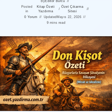
By
Editör Burcu
Posted
Kitap Özeti
Özet Çıkarma
/
in
Yazdırma
Sitesi
0 Yorum
Updated
Mayıs 22, 2026
9 mins read