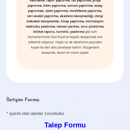
hazırlama, rapor yaptırma, tez yaptırma, proje
yaptırma, ödev yaptırma, sunum yaptırma, essay
yaptırmak, çizim yaptırma, modelleme yaptırma,
veri analizi yaptırma, akademi danışmanlığı, dergi
makalesi danışmanlık, kitap yaptırma, motivasyon
mektubu yazdırma, mimari yardım, soru çözdürme,
intihal raporu, turnitin, yazdırma
gibi tüm
hizmetlerimizle Don Kişot’un büyülü dünyasında size
rehberlik ediyoruz. Haydi siz de idealizmin peşinden
koşan bu deli dolu şövalyeye katılın. Rüzgarlarla
savaşmak, bazen en insani şeydir.
İletişim Formu
*
işareti olan alanlar zorunludur
Talep Formu