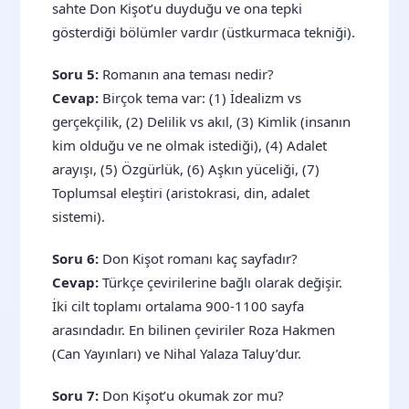
sahte Don Kişot’u duyduğu ve ona tepki
gösterdiği bölümler vardır (üstkurmaca tekniği).
Soru 5:
Romanın ana teması nedir?
Cevap:
Birçok tema var: (1) İdealizm vs
gerçekçilik, (2) Delilik vs akıl, (3) Kimlik (insanın
kim olduğu ve ne olmak istediği), (4) Adalet
arayışı, (5) Özgürlük, (6) Aşkın yüceliği, (7)
Toplumsal eleştiri (aristokrasi, din, adalet
sistemi).
Soru 6:
Don Kişot romanı kaç sayfadır?
Cevap:
Türkçe çevirilerine bağlı olarak değişir.
İki cilt toplamı ortalama 900-1100 sayfa
arasındadır. En bilinen çeviriler Roza Hakmen
(Can Yayınları) ve Nihal Yalaza Taluy’dur.
Soru 7:
Don Kişot’u okumak zor mu?