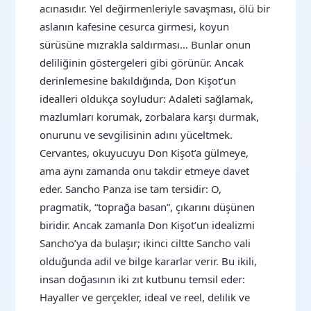
acınasıdır. Yel değirmenleriyle savaşması, ölü bir
aslanın kafesine cesurca girmesi, koyun
sürüsüne mızrakla saldırması… Bunlar onun
deliliğinin göstergeleri gibi görünür. Ancak
derinlemesine bakıldığında, Don Kişot’un
idealleri oldukça soyludur: Adaleti sağlamak,
mazlumları korumak, zorbalara karşı durmak,
onurunu ve sevgilisinin adını yüceltmek.
Cervantes, okuyucuyu Don Kişot’a gülmeye,
ama aynı zamanda onu takdir etmeye davet
eder. Sancho Panza ise tam tersidir: O,
pragmatik, “toprağa basan”, çıkarını düşünen
biridir. Ancak zamanla Don Kişot’un idealizmi
Sancho’ya da bulaşır; ikinci ciltte Sancho vali
olduğunda adil ve bilge kararlar verir. Bu ikili,
insan doğasının iki zıt kutbunu temsil eder:
Hayaller ve gerçekler, ideal ve reel, delilik ve