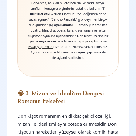
Cervantes, halk dilini, atasözlerini ve farklı sosyal
sınıfların konuşma biçimlerini ustalıkla kullanır. (5)
Kültürel etki
– “Don Kişotluk”, “yel değirmenlerine
savaş açmak”, “Sancho Panzalık” gibi deyimler birçok
dile girmiştir. (6)
Uyarlamalar
– Roman, yüzlerce kez
tiyatro, film, dizi, opera, bale, çizgi roman ve hatta
bilgisayar oyununa uyarlanmıştır. Don Kişot üzerine bir
proje veya essay
hazırlamak için
proje yaptırma
ve
essay yaptırmak
hizmetlerimizden yararlanabilirsiniz.
Ayrıca romanın edebi analizini
rapor yaptırma
ile
detaylandırabilirsiniz.
😂 3. Mizah ve İdealizm Dengesi –
Romanın Felsefesi
Don Kişot romanının en dikkat çekici özelliği,
mizah ile idealizmi aynı potada eritmesidir. Don
Kişot’un hareketleri yüzeysel olarak komik, hatta