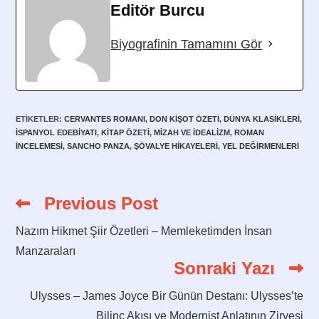
Editör Burcu
Biyografinin Tamamını Gör
ETIKETLER
:
CERVANTES ROMANI
,
DON KIŞOT ÖZETI
,
DÜNYA KLASIKLERI
,
İSPANYOL EDEBIYATI
,
KITAP ÖZETI
,
MIZAH VE IDEALIZM
,
ROMAN
INCELEMESI
,
SANCHO PANZA
,
ŞÖVALYE HIKAYELERI
,
YEL DEĞIRMENLERI
Previous Post
Read
more
articles
Nazım Hikmet Şiir Özetleri – Memleketimden İnsan
Manzaraları
Sonraki Yazı
Ulysses – James Joyce Bir Günün Destanı: Ulysses’te
Bilinç Akışı ve Modernist Anlatının Zirvesi