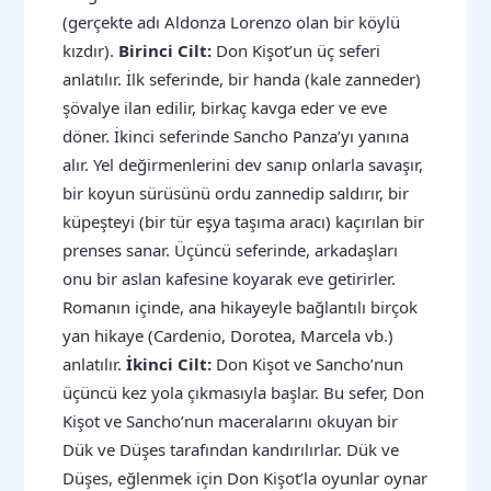
(gerçekte adı Aldonza Lorenzo olan bir köylü
kızdır).
Birinci Cilt:
Don Kişot’un üç seferi
anlatılır. İlk seferinde, bir handa (kale zanneder)
şövalye ilan edilir, birkaç kavga eder ve eve
döner. İkinci seferinde Sancho Panza’yı yanına
alır. Yel değirmenlerini dev sanıp onlarla savaşır,
bir koyun sürüsünü ordu zannedip saldırır, bir
küpeşteyi (bir tür eşya taşıma aracı) kaçırılan bir
prenses sanar. Üçüncü seferinde, arkadaşları
onu bir aslan kafesine koyarak eve getirirler.
Romanın içinde, ana hikayeyle bağlantılı birçok
yan hikaye (Cardenio, Dorotea, Marcela vb.)
anlatılır.
İkinci Cilt:
Don Kişot ve Sancho’nun
üçüncü kez yola çıkmasıyla başlar. Bu sefer, Don
Kişot ve Sancho’nun maceralarını okuyan bir
Dük ve Düşes tarafından kandırılırlar. Dük ve
Düşes, eğlenmek için Don Kişot’la oyunlar oynar