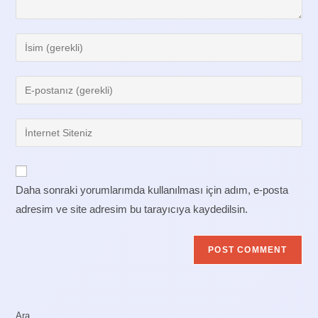
Enter
your
name
Enter
or
your
username
email
Enter
to
address
your
comment
to
website
comment
URL
Daha sonraki yorumlarımda kullanılması için adım, e-posta
(optional)
adresim ve site adresim bu tarayıcıya kaydedilsin.
Ara