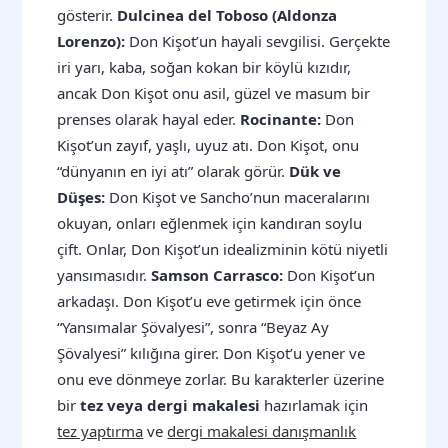
gösterir.
Dulcinea del Toboso (Aldonza
Lorenzo):
Don Kişot’un hayali sevgilisi. Gerçekte
iri yarı, kaba, soğan kokan bir köylü kızıdır,
ancak Don Kişot onu asil, güzel ve masum bir
prenses olarak hayal eder.
Rocinante:
Don
Kişot’un zayıf, yaşlı, uyuz atı. Don Kişot, onu
“dünyanın en iyi atı” olarak görür.
Dük ve
Düşes:
Don Kişot ve Sancho’nun maceralarını
okuyan, onları eğlenmek için kandıran soylu
çift. Onlar, Don Kişot’un idealizminin kötü niyetli
yansımasıdır.
Samson Carrasco:
Don Kişot’un
arkadaşı. Don Kişot’u eve getirmek için önce
“Yansımalar Şövalyesi”, sonra “Beyaz Ay
Şövalyesi” kılığına girer. Don Kişot’u yener ve
onu eve dönmeye zorlar. Bu karakterler üzerine
bir
tez veya dergi makalesi
hazırlamak için
tez yaptırma
ve
dergi makalesi danışmanlık