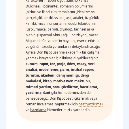
karakterlerini (Don Kişot, Sancho Panza,
Dulcinea, Rocinante), romanın bölümlerini
(birinci ve ikinci cilt), temalarını (idealizm vs
gerçekçilik, delilik vs akıl, aşk, adalet, özgürlük,
kimlik), mizahi unsurlarını, edebi tekniklerini
(üstkurmaca, parodi, diyalog), tarihsel arka
planını (İspanyol Altın Çağı, Engizisyon), yazar
Miguel de Cervantes’in hayatını, eserin etkisini
ve günümüzdeki yorumlarını detaylandıracağız.
Ayrıca Don Kişot üzerine akademik bir çalışma
yapmak isteyenler için ihtiyaç duyabileceğiniz
sunum, rapor, tez, proje, ödev, essay, veri
analizi, modelleme, çizim, intihal raporu,
turnitin, akademi danışmanlığı, dergi
makalesi, kitap, motivasyon mektubu,
mimari yardım, soru çözdürme, hazırlama,
yazdırma, özet
gibi hizmetlerimizden de
bahsedeceğiz. Don Kişot özeti çıkarmak veya
roman incelemesi yaptırmak için
özet yazdırmak
ve
hazırlama
hizmetlerimizi ziyaret edin.