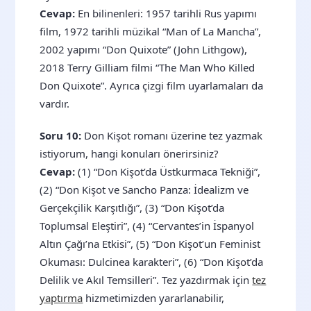
Cevap:
En bilinenleri: 1957 tarihli Rus yapımı
film, 1972 tarihli müzikal “Man of La Mancha”,
2002 yapımı “Don Quixote” (John Lithgow),
2018 Terry Gilliam filmi “The Man Who Killed
Don Quixote”. Ayrıca çizgi film uyarlamaları da
vardır.
Soru 10:
Don Kişot romanı üzerine tez yazmak
istiyorum, hangi konuları önerirsiniz?
Cevap:
(1) “Don Kişot’da Üstkurmaca Tekniği”,
(2) “Don Kişot ve Sancho Panza: İdealizm ve
Gerçekçilik Karşıtlığı”, (3) “Don Kişot’da
Toplumsal Eleştiri”, (4) “Cervantes’in İspanyol
Altın Çağı’na Etkisi”, (5) “Don Kişot’un Feminist
Okuması: Dulcinea karakteri”, (6) “Don Kişot’da
Delilik ve Akıl Temsilleri”. Tez yazdırmak için
tez
yaptırma
hizmetimizden yararlanabilir,