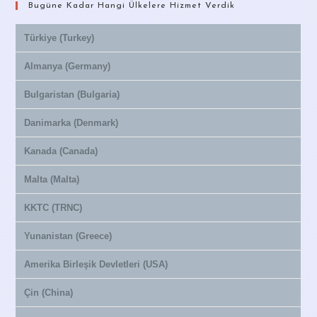
Bugüne Kadar Hangi Ülkelere Hizmet Verdik
Türkiye (Turkey)
Almanya (Germany)
Bulgaristan (Bulgaria)
Danimarka (Denmark)
Kanada (Canada)
Malta (Malta)
KKTC (TRNC)
Yunanistan (Greece)
Amerika Birleşik Devletleri (USA)
Çin (China)