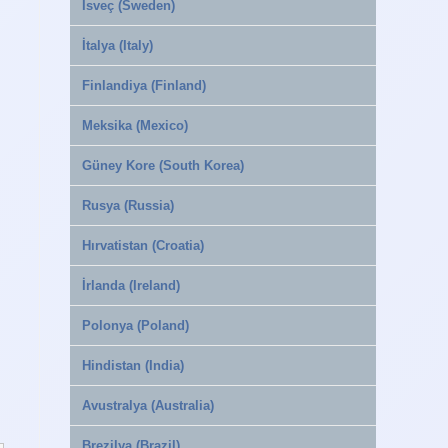
İsveç (Sweden)
İtalya (Italy)
Finlandiya (Finland)
Meksika (Mexico)
Güney Kore (South Korea)
Rusya (Russia)
Hırvatistan (Croatia)
İrlanda (Ireland)
Polonya (Poland)
Hindistan (India)
Avustralya (Australia)
Brezilya (Brazil)