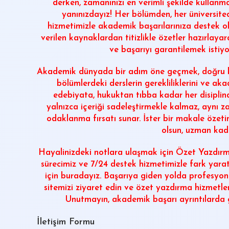
derken, zamanınızı en verimli şekilde kullanm
yanınızdayız! Her bölümden, her üniversite
hizmetimizle akademik başarılarınıza destek o
verilen kaynaklardan titizlikle özetler hazırlaya
ve başarıyı garantilemek istiy
Akademik dünyada bir adım öne geçmek, doğru ka
bölümlerdeki derslerin gerekliliklerini ve a
edebiyata, hukuktan tıbba kadar her disiplinde
yalnızca içeriği sadeleştirmekle kalmaz, aynı za
odaklanma fırsatı sunar. İster bir makale özetine
olsun, uzman kad
Hayalinizdeki notlara ulaşmak için
Özet Yazdır
sürecimiz ve 7/24 destek hizmetimizle fark yara
için buradayız. Başarıya giden yolda profesyon
sitemizi ziyaret edin ve özet yazdırma hizmetle
Unutmayın, akademik başarı ayrıntılarda gizl
İletişim Formu