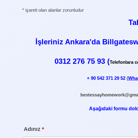
*
işareti olan alanlar zorunludur
Ta
İşleriniz Ankara'da Billgatesw
0312 276 75 93 (
Telefonlara c
+ 90
542 371 29 52
(
What
bestessayhomework@gma
Aşağıdaki formu doldur
Adınız
*