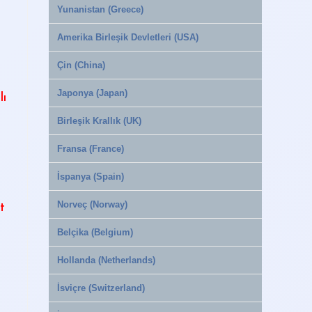
Yunanistan (Greece)
Amerika Birleşik Devletleri (USA)
k
Çin (China)
Japonya (Japan)
lı
Birleşik Krallık (UK)
Fransa (France)
İspanya (Spain)
Norveç (Norway)
t
k
Belçika (Belgium)
Hollanda (Netherlands)
İsviçre (Switzerland)