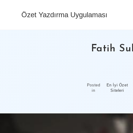
Skip
to
Özet Yazdırma Uygulaması
content
Fatih Su
Posted
En İyi Özet
in
Siteleri