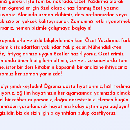
anız gerekir. İşte tam bu noktada,
Özet Yazdırma
olarak
den öğrenciler için özel olarak hazırlanmış özet yazma
luyoruz. Alanında uzman ekibimiz, ders notlarınızdan veya
rak size en yüksek kaliteyi sunar. Zamanınızı etkili yönetme
orsanız, hemen bizimle çalışmaya başlayın!
ynaklarla ve özlü bilgilerle mümkün!
Özet Yazdırma
, fark
kademik standartları yakından takip eder. Mühendislikten
, ihtiyaçlarınıza uygun özetler hazırlıyoruz. Özetlerimiz
manda önemli bilgilerin altını çizer ve size sınavlarda tam
, ister bir ders kitabının kapsamlı bir analizine ihtiyacınız
romuz her zaman yanınızda!
ma
‘yı şimdi keşfedin! Öğrenci dostu fiyatlarımız, hızlı teslima
tıyoruz. Eğitim hayatınızın her aşamasında yanınızda olma
el bir rehber arıyorsanız, doğru adrestesiniz. Hemen bugün
rimizden yararlanarak hayatınızı kolaylaştırmaya başlayın!
idir, biz de sizin için o ayrıntıları bulup özetliyoruz!