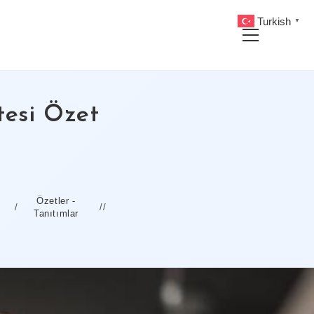
Turkish
▼
Main
Menu
tesi Özet
Özetler -
/
Tanıtımlar