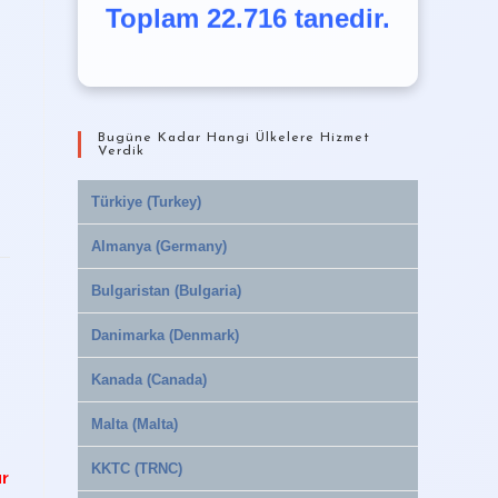
Toplam 22.716 tanedir.
Bugüne Kadar Hangi Ülkelere Hizmet
Verdik
Türkiye (Turkey)
Almanya (Germany)
Bulgaristan (Bulgaria)
Danimarka (Denmark)
Kanada (Canada)
Malta (Malta)
KKTC (TRNC)
ar