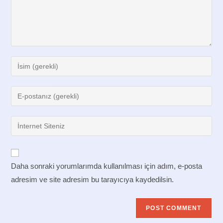
Enter
your
name
Enter
or
your
username
email
Enter
to
address
your
comment
to
website
comment
URL
Daha sonraki yorumlarımda kullanılması için adım, e-posta
(optional)
adresim ve site adresim bu tarayıcıya kaydedilsin.