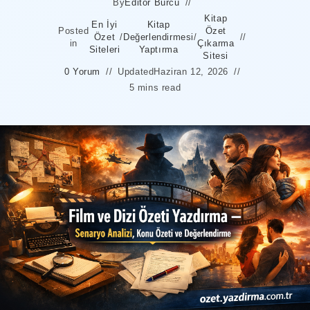
By
Editör Burcu
Kitap
En İyi
Kitap
Posted
Özet
Özet
/
Değerlendirmesi
/
in
Çıkarma
Siteleri
Yaptırma
Sitesi
0 Yorum
Updated
Haziran 12, 2026
5 mins read