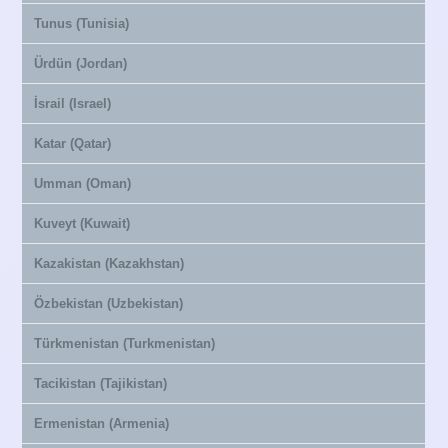
Tunus (Tunisia)
Ürdün (Jordan)
İsrail (Israel)
Katar (Qatar)
Umman (Oman)
Kuveyt (Kuwait)
Kazakistan (Kazakhstan)
Özbekistan (Uzbekistan)
Türkmenistan (Turkmenistan)
Tacikistan (Tajikistan)
Ermenistan (Armenia)