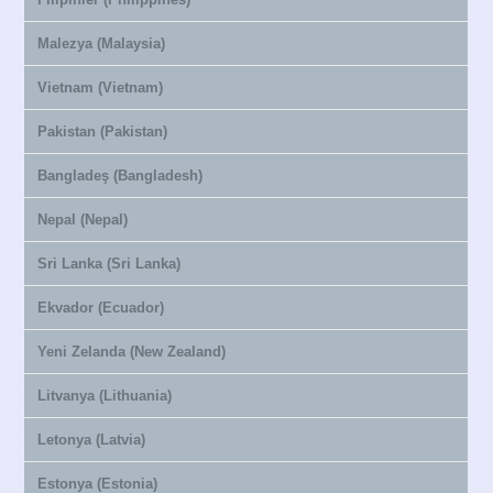
Malezya (Malaysia)
Vietnam (Vietnam)
Pakistan (Pakistan)
Bangladeş (Bangladesh)
Nepal (Nepal)
Sri Lanka (Sri Lanka)
Ekvador (Ecuador)
Yeni Zelanda (New Zealand)
Litvanya (Lithuania)
Letonya (Latvia)
Estonya (Estonia)