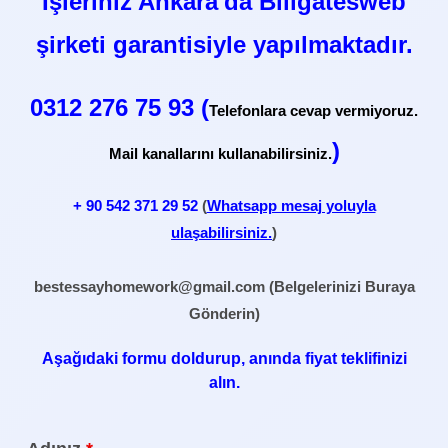
İşleriniz Ankara'da Billgatesweb
şirketi garantisiyle yapılmaktadır.
0312 276 75 93 (
Telefonlara cevap vermiyoruz.
)
Mail kanallarını kullanabilirsiniz.
+ 90
542 371 29 52
(
Whatsapp mesaj yoluyla
ulaşabilirsiniz.
)
bestessayhomework@gmail.com
(Belgelerinizi Buraya
Gönderin)
Aşağıdaki formu doldurup, anında fiyat teklifinizi
alın.