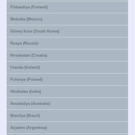
Finlandiya (Finland)
Meksika (Mexico)
Güney Kore (South Korea)
Rusya (Russia)
Hırvatistan (Croatia)
İrlanda (Ireland)
Polonya (Poland)
Hindistan (India)
Avustralya (Australia)
Brezilya (Brazil)
Arjantin (Argentina)