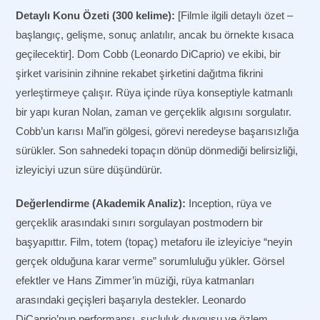
Detaylı Konu Özeti (300 kelime):
[Filmle ilgili detaylı özet –
başlangıç, gelişme, sonuç anlatılır, ancak bu örnekte kısaca
geçilecektir]. Dom Cobb (Leonardo DiCaprio) ve ekibi, bir
şirket varisinin zihnine rekabet şirketini dağıtma fikrini
yerleştirmeye çalışır. Rüya içinde rüya konseptiyle katmanlı
bir yapı kuran Nolan, zaman ve gerçeklik algısını sorgulatır.
Cobb’un karısı Mal’in gölgesi, görevi neredeyse başarısızlığa
sürükler. Son sahnedeki topaçın dönüp dönmediği belirsizliği,
izleyiciyi uzun süre düşündürür.
Değerlendirme (Akademik Analiz):
Inception, rüya ve
gerçeklik arasındaki sınırı sorgulayan postmodern bir
başyapıttır. Film, totem (topaç) metaforu ile izleyiciye “neyin
gerçek olduğuna karar verme” sorumluluğu yükler. Görsel
efektler ve Hans Zimmer’in müziği, rüya katmanları
arasındaki geçişleri başarıyla destekler. Leonardo
DiCaprio’nun performansı, suçluluk duygusu ve özlem