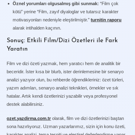
Öznel yorumları olgusalmış gibi sunmak:
“Film çok
kötü” yerine “Film, zayıf diyaloglar ve tutarsız karakter
motivasyonları nedeniyle eleştirilmiştir.”
turnitin raporu
alarak intihalden kaçının.
Sonuç: Etkili Film/Dizi Özetleri ile Fark
Yaratın
Film ve dizi özeti yazmak, hem yaratıcı hem de analitik bir
beceridir. İster kısa bir blurb, ister derinlemesine bir senaryo
analizi yazıyor olun, bu rehberde öğrendikleriniz: özet türleri,
yazım adımları, senaryo analizi teknikleri, örnekler ve sık
hatalar. Artık kendi özetlerinizi yazabilir veya profesyonel
destek alabilirsiniz.
ozet.yazdirma.com.tr
olarak, film ve dizi özetlerinizi baştan
sona hazırlıyoruz. Uzman yazarlarımız, sizin için konu özeti,
karakter analizi, tema tespiti ve eleştirel değerlendirme yapar.