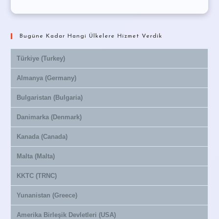
Bugüne Kadar Hangi Ülkelere Hizmet Verdik
Türkiye (Turkey)
Almanya (Germany)
Bulgaristan (Bulgaria)
Danimarka (Denmark)
Kanada (Canada)
Malta (Malta)
KKTC (TRNC)
Yunanistan (Greece)
Amerika Birleşik Devletleri (USA)