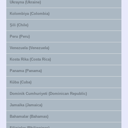
Ukrayna (Ukraine)
Kolombiya (Colombia)
Şili (Chile)
Peru (Peru)
Venezuela (Venezuela)
Kosta Rika (Costa Rica)
Panama (Panama)
Küba (Cuba)
Dominik Cumhuriyeti (Dominican Republic)
Jamaika (Jamaica)
Bahamalar (Bahamas)
Filipinler (Philippines)