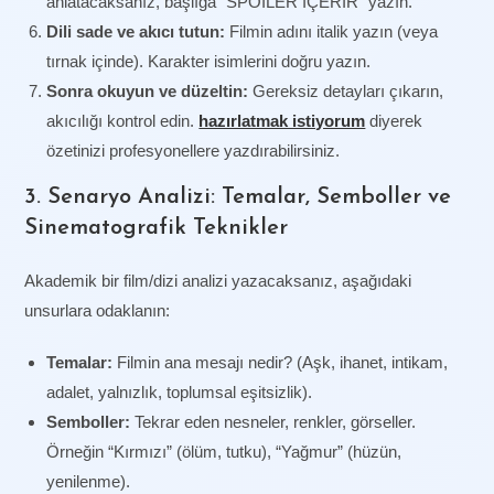
anlatacaksanız, başlığa “SPOILER İÇERİR” yazın.
Dili sade ve akıcı tutun:
Filmin adını italik yazın (veya
tırnak içinde). Karakter isimlerini doğru yazın.
Sonra okuyun ve düzeltin:
Gereksiz detayları çıkarın,
akıcılığı kontrol edin.
hazırlatmak istiyorum
diyerek
özetinizi profesyonellere yazdırabilirsiniz.
3. Senaryo Analizi: Temalar, Semboller ve
Sinematografik Teknikler
Akademik bir film/dizi analizi yazacaksanız, aşağıdaki
unsurlara odaklanın:
Temalar:
Filmin ana mesajı nedir? (Aşk, ihanet, intikam,
adalet, yalnızlık, toplumsal eşitsizlik).
Semboller:
Tekrar eden nesneler, renkler, görseller.
Örneğin “Kırmızı” (ölüm, tutku), “Yağmur” (hüzün,
yenilenme).