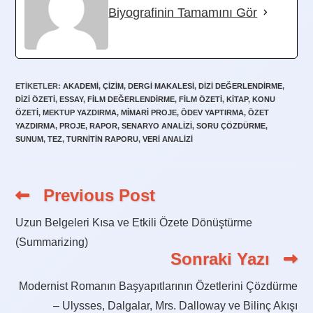
Biyografinin Tamamını Gör
ETIKETLER
:
AKADEMI
,
ÇIZIM
,
DERGI MAKALESI
,
DIZI DEĞERLENDIRME
,
DIZI ÖZETI
,
ESSAY
,
FILM DEĞERLENDIRME
,
FILM ÖZETI
,
KITAP
,
KONU
ÖZETI
,
MEKTUP YAZDIRMA
,
MIMARI PROJE
,
ÖDEV YAPTIRMA
,
ÖZET
YAZDIRMA
,
PROJE
,
RAPOR
,
SENARYO ANALIZI
,
SORU ÇÖZDÜRME
,
SUNUM
,
TEZ
,
TURNITIN RAPORU
,
VERI ANALIZI
Previous Post
Read
more
articles
Uzun Belgeleri Kısa ve Etkili Özete Dönüştürme
(Summarizing)
Sonraki Yazı
Modernist Romanın Başyapıtlarının Özetlerini Çözdürme
– Ulysses, Dalgalar, Mrs. Dalloway ve Bilinç Akışı