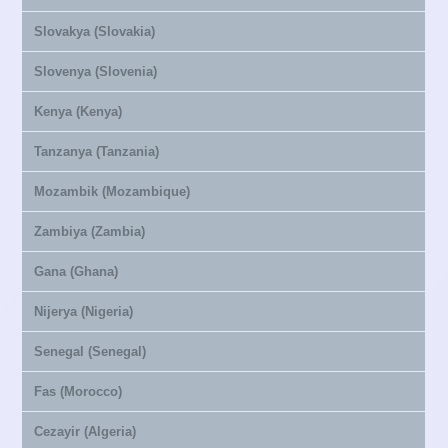
Slovakya (Slovakia)
Slovenya (Slovenia)
Kenya (Kenya)
Tanzanya (Tanzania)
Mozambik (Mozambique)
Zambiya (Zambia)
Gana (Ghana)
Nijerya (Nigeria)
Senegal (Senegal)
Fas (Morocco)
Cezayir (Algeria)