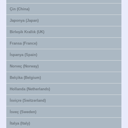
Çin (China)
Japonya (Japan)
Birleşik Krallık (UK)
Fransa (France)
İspanya (Spain)
Norveç (Norway)
Belçika (Belgium)
Hollanda (Netherlands)
İsviçre (Switzerland)
İsveç (Sweden)
İtalya (Italy)