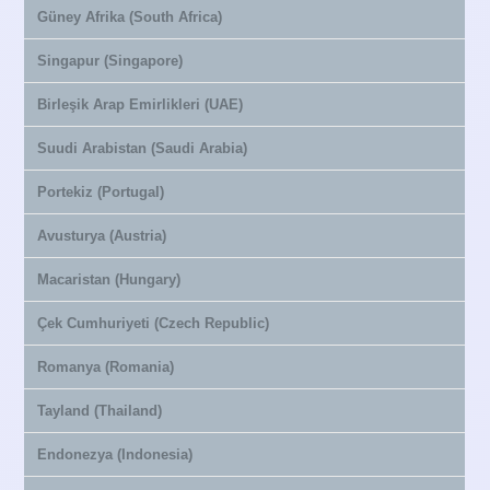
Güney Afrika (South Africa)
Singapur (Singapore)
Birleşik Arap Emirlikleri (UAE)
Suudi Arabistan (Saudi Arabia)
Portekiz (Portugal)
Avusturya (Austria)
Macaristan (Hungary)
Çek Cumhuriyeti (Czech Republic)
Romanya (Romania)
Tayland (Thailand)
Endonezya (Indonesia)