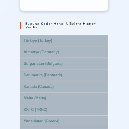
Bugüne Kadar Hangi Ülkelere Hizmet
Verdik
Türkiye (Turkey)
Almanya (Germany)
Bulgaristan (Bulgaria)
Danimarka (Denmark)
Kanada (Canada)
Malta (Malta)
KKTC (TRNC)
Yunanistan (Greece)