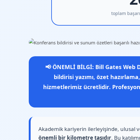
toplam başarıl
📢 ÖNEMLİ BİLGİ:
Bill Gates Web 
bildirisi yazımı, özet hazırla
hizmetlerimiz ücretlidir
. Profesyon
Akademik kariyerin ilerleyişinde, ulusal 
önemli bir kilometre taşıdır
. Bu katılım