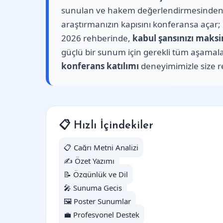
sunulan ve hakem değerlendirmesinden geçe
araştırmanızın kapısını konferansa açar; 
2026 rehberinde,
kabul şansınızı maksim
güçlü bir sunum için gerekli tüm aşamala
konferans katılımı
deneyimimizle size r
📋 Hızlı İçindekiler
📋 Çağrı Metni Analizi
✍️ Özet Yazımı
📝 Özgünlük ve Dil
🎤 Sunuma Geçiş
🖼️ Poster Sunumlar
💼 Profesyonel Destek