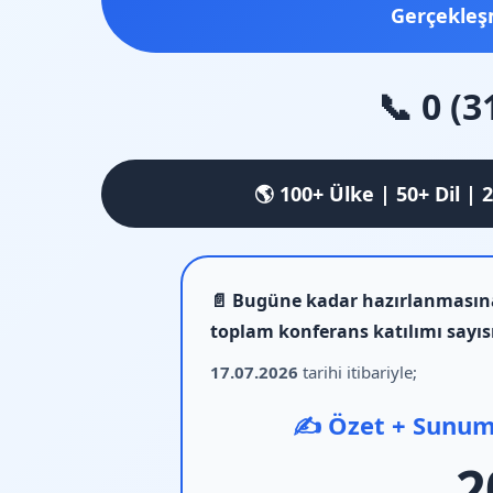
Gerçekleş
📞 0 (3
🌎 100+ Ülke | 50+ Dil | 
📄 Bugüne kadar hazırlanmasına 
toplam konferans katılımı sayıs
17.07.2026
tarihi itibariyle;
✍️ Özet + Sunum
2