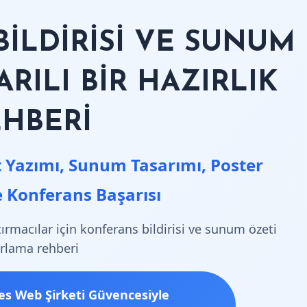
BİLDİRİSİ VE SUNUM
ARILI BİR HAZIRLIK
EHBERİ
 Yazımı, Sunum Tasarımı, Poster
 Konferans Başarısı
ırmacılar için konferans bildirisi ve sunum özeti
ırlama rehberi
ates Web Şirketi Güvencesiyle