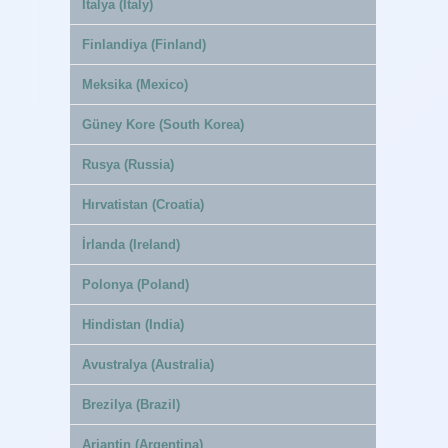
İtalya (Italy)
Finlandiya (Finland)
Meksika (Mexico)
Güney Kore (South Korea)
Rusya (Russia)
Hırvatistan (Croatia)
İrlanda (Ireland)
Polonya (Poland)
Hindistan (India)
Avustralya (Australia)
Brezilya (Brazil)
Arjantin (Argentina)