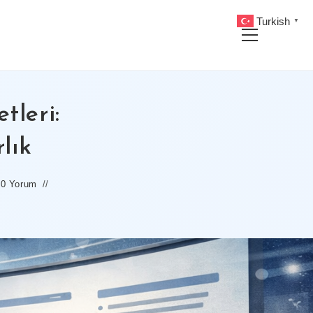
Turkish
▼
Main
Menu
tleri:
lık
0 Yorum