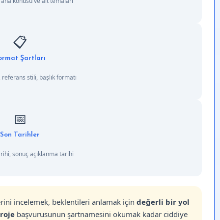
 ana konusu ve alt temaları
📋
ormat Şartları
 referans stili, başlık formatı
📅
Son Tarihler
ihi, sonuç açıklanma tarihi
erini incelemek, beklentileri anlamak için
değerli bir yol
roje
başvurusunun şartnamesini okumak kadar ciddiye