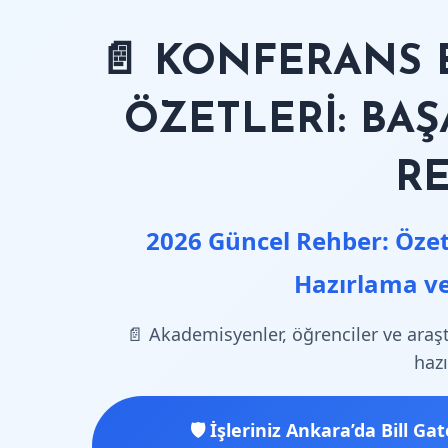
📄 KONFERANS 
ÖZETLERİ: BAŞ
R
2026 Güncel Rehber: Özet
Hazırlama ve
📄 Akademisyenler, öğrenciler ve araşt
haz
🛡️ İşleriniz Ankara’da Bill G