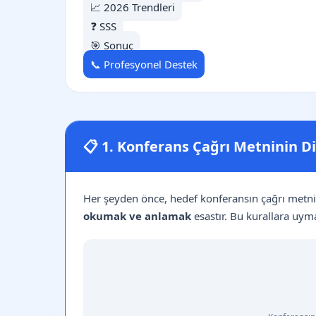
📈 2026 Trendleri
❓ SSS
🎯 Sonuç
📞 Profesyonel Destek
📋 1. Konferans Çağrı Metninin Di
Her şeyden önce, hedef konferansın çağrı metnin
okumak ve anlamak
esastır. Bu kurallara uym