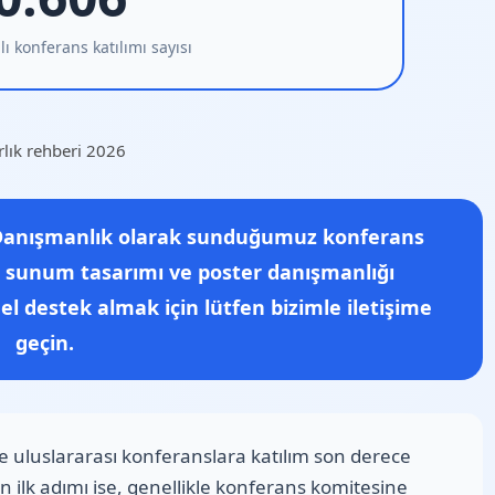
ı konferans katılımı sayısı
Danışmanlık
olarak sunduğumuz
konferans
ma, sunum tasarımı ve poster danışmanlığı
el destek almak için lütfen bizimle iletişime
geçin.
ve uluslararası konferanslara katılım son derece
ın ilk adımı ise, genellikle konferans komitesine