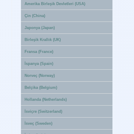
Amerika Birleşik Devletleri (USA)
Çin (China)
Japonya (Japan)
Birleşik Krallık (UK)
Fransa (France)
İspanya (Spain)
Norveç (Norway)
Belçika (Belgium)
Hollanda (Netherlands)
İsviçre (Switzerland)
İsveç (Sweden)