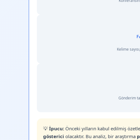
Konferansın
F
Kelime sayısı,
Gönderim tar
💡
İpucu:
Önceki yılların kabul edilmiş özetl
gösterici
olacaktır. Bu analiz, bir araştırma
p