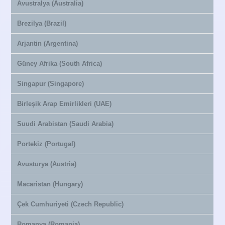
Avustralya (Australia)
Brezilya (Brazil)
Arjantin (Argentina)
Güney Afrika (South Africa)
Singapur (Singapore)
Birleşik Arap Emirlikleri (UAE)
Suudi Arabistan (Saudi Arabia)
Portekiz (Portugal)
Avusturya (Austria)
Macaristan (Hungary)
Çek Cumhuriyeti (Czech Republic)
Romanya (Romania)