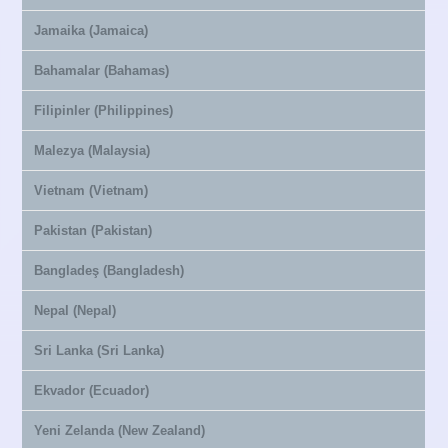
Jamaika (Jamaica)
Bahamalar (Bahamas)
Filipinler (Philippines)
Malezya (Malaysia)
Vietnam (Vietnam)
Pakistan (Pakistan)
Bangladeş (Bangladesh)
Nepal (Nepal)
Sri Lanka (Sri Lanka)
Ekvador (Ecuador)
Yeni Zelanda (New Zealand)