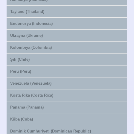
Tayland (Thailand)
Endonezya (Indonesia)
Ukrayna (Ukraine)
Kolombiya (Colombia)
Şili (Chile)
Peru (Peru)
Venezuela (Venezuela)
Kosta Rika (Costa Rica)
Panama (Panama)
Küba (Cuba)
Dominik Cumhuriyeti (Dominican Republic)