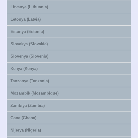
Litvanya (Lithuania)
Letonya (Latvia)
Estonya (Estonia)
Slovakya (Slovakia)
Slovenya (Slovenia)
Kenya (Kenya)
Tanzanya (Tanzania)
Mozambik (Mozambique)
Zambiya (Zambia)
Gana (Ghana)
Nijerya (Nigeria)