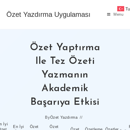
Skip
Tu
to
Özet Yazdırma Uygulaması
Menu
content
Özet Yaptırma
Ile Tez Özeti
Yazmanın
Akademik
Başarıya Etkisi
By
Özet Yazdırma
n İyi
En İyi
Özet
Özet
Özet
Özet
Özetleme
Özetler -