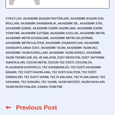
ETIKETLER
:
AKADEMIK BAŞARI FAKTÖRLERI
,
AKADEMIK BAŞARI IÇIN
IPUÇLARI
,
AKADEMIK DANIŞMANLIK
,
AKADEMIK DIL
,
AKADEMIK ETIK
,
AKADEMIK IÇERIK
,
AKADEMIK IÇERIK HAZIRLAMA
,
AKADEMIK IÇERIK
YÖNETIMI
,
AKADEMIK İLETIŞIM
,
AKADEMIK KOÇLUK
,
AKADEMIK METIN
,
AKADEMIK METIN DÜZENLEME
,
AKADEMIK METIN GELIŞTIRME
,
AKADEMIK METIN KALITESI
,
AKADEMIK STANDARTLAR
,
AKADEMIK
STANDARTLARDA ÖZET
,
AKADEMIK YAZIM
,
AKADEMIK YAZIM DILI
,
AKADEMIK YAZIM KURALLARI
,
AKADEMIK YAZIM SÜRECI
,
AKADEMIK
YAZIM TEKNIKLERI
,
DIL VE ANLATIM
,
ÖZET REVIZYON
,
ÖZET YAPTIRMA
AVANTAJLARI
,
ÖZGÜN METIN
,
ÖZGÜN TEZ ÖZETI
,
ÖZGÜNLÜK
,
PLAGIARIZM KONTROLÜ
,
TEZ DANIŞMANLIĞI
,
TEZ ÖZETI AKADEMIK
BAŞARI
,
TEZ ÖZETI HAZIRLAMA
,
TEZ ÖZETI KALITESI
,
TEZ ÖZETI
ÖRNEKLERI
,
TEZ ÖZETI YAPIMI
,
TEZ PLANLAMA
,
TEZ PLANLAMASI
,
TEZ
SAVUNMA
,
TEZ SUNUMU
,
TEZ YAZIMI
,
YAZIM DESTEĞI
,
YAZIM HATALARI
,
YAZIM REVIZYONLARI
,
ZAMAN YÖNETIMI
Previous Post
Read
more