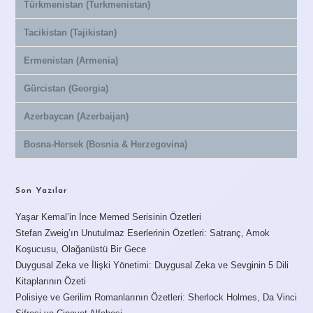
Türkmenistan (Turkmenistan)
Tacikistan (Tajikistan)
Ermenistan (Armenia)
Gürcistan (Georgia)
Azerbaycan (Azerbaijan)
Bosna-Hersek (Bosnia & Herzegovina)
Son Yazılar
Yaşar Kemal’in İnce Memed Serisinin Özetleri
Stefan Zweig’ın Unutulmaz Eserlerinin Özetleri: Satranç, Amok
Koşucusu, Olağanüstü Bir Gece
Duygusal Zeka ve İlişki Yönetimi: Duygusal Zeka ve Sevginin 5 Dili
Kitaplarının Özeti
Polisiye ve Gerilim Romanlarının Özetleri: Sherlock Holmes, Da Vinci