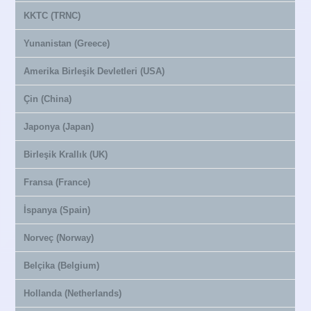
KKTC (TRNC)
Yunanistan (Greece)
Amerika Birleşik Devletleri (USA)
Çin (China)
Japonya (Japan)
Birleşik Krallık (UK)
Fransa (France)
İspanya (Spain)
Norveç (Norway)
Belçika (Belgium)
Hollanda (Netherlands)