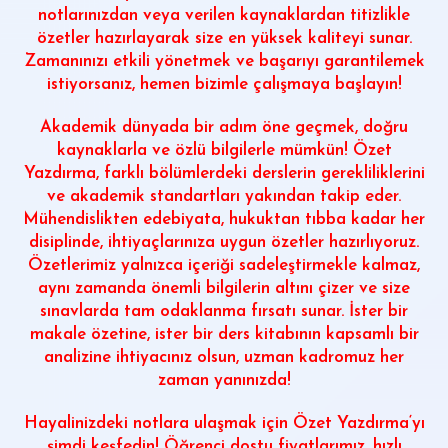
notlarınızdan veya verilen kaynaklardan titizlikle
özetler hazırlayarak size en yüksek kaliteyi sunar.
Zamanınızı etkili yönetmek ve başarıyı garantilemek
istiyorsanız, hemen bizimle çalışmaya başlayın!
Akademik dünyada bir adım öne geçmek, doğru
kaynaklarla ve özlü bilgilerle mümkün!
Özet
Yazdırma
, farklı bölümlerdeki derslerin gerekliliklerini
ve akademik standartları yakından takip eder.
Mühendislikten edebiyata, hukuktan tıbba kadar her
disiplinde, ihtiyaçlarınıza uygun özetler hazırlıyoruz.
Özetlerimiz yalnızca içeriği sadeleştirmekle kalmaz,
aynı zamanda önemli bilgilerin altını çizer ve size
sınavlarda tam odaklanma fırsatı sunar. İster bir
makale özetine, ister bir ders kitabının kapsamlı bir
analizine ihtiyacınız olsun, uzman kadromuz her
zaman yanınızda!
Hayalinizdeki notlara ulaşmak için
Özet Yazdırma
‘yı
şimdi keşfedin! Öğrenci dostu fiyatlarımız, hızlı