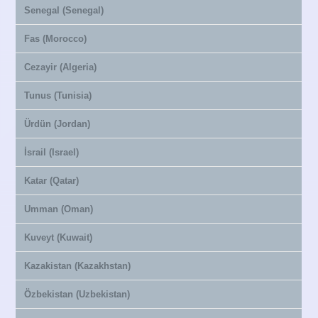
Senegal (Senegal)
Fas (Morocco)
Cezayir (Algeria)
Tunus (Tunisia)
Ürdün (Jordan)
İsrail (Israel)
Katar (Qatar)
Umman (Oman)
Kuveyt (Kuwait)
Kazakistan (Kazakhstan)
Özbekistan (Uzbekistan)