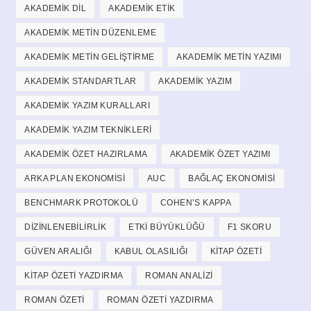
AKADEMIK DIL
AKADEMIK ETIK
AKADEMIK METIN DÜZENLEME
AKADEMIK METIN GELIŞTIRME
AKADEMIK METIN YAZIMI
AKADEMIK STANDARTLAR
AKADEMIK YAZIM
AKADEMIK YAZIM KURALLARI
AKADEMIK YAZIM TEKNIKLERI
AKADEMIK ÖZET HAZIRLAMA
AKADEMIK ÖZET YAZIMI
ARKA PLAN EKONOMISI
AUC
BAĞLAÇ EKONOMISI
BENCHMARK PROTOKOLÜ
COHEN’S KAPPA
DIZINLENEBILIRLIK
ETKI BÜYÜKLÜĞÜ
F1 SKORU
GÜVEN ARALIĞI
KABUL OLASILIĞI
KITAP ÖZETI
KITAP ÖZETI YAZDIRMA
ROMAN ANALIZI
ROMAN ÖZETI
ROMAN ÖZETI YAZDIRMA