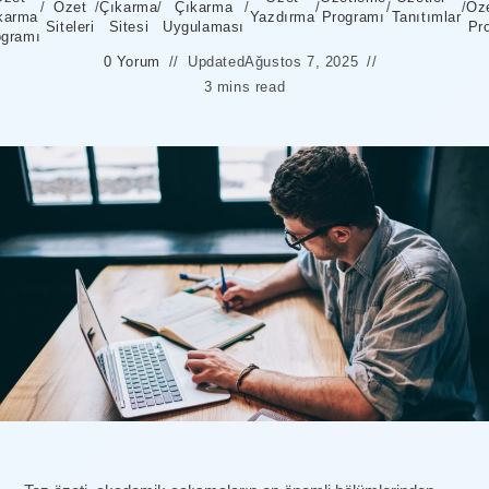
/
Özet
/
Çıkarma
/
Çıkarma
/
/
/
/
Öz
karma
Yazdırma
Programı
Tanıtımlar
Siteleri
Sitesi
Uygulaması
Pr
ogramı
0 Yorum
Updated
Ağustos 7, 2025
3 mins read