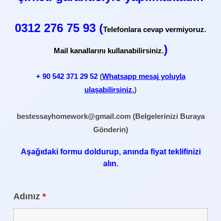
0312 276 75 93 (
Telefonlara cevap vermiyoruz.
)
Mail kanallarını kullanabilirsiniz.
+ 90
542 371 29 52
(
Whatsapp mesaj yoluyla
ulaşabilirsiniz.
)
bestessayhomework@gmail.com
(Belgelerinizi Buraya
Gönderin)
Aşağıdaki formu doldurup, anında fiyat teklifinizi
alın.
Adınız
*