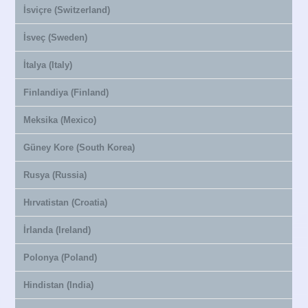
İsviçre (Switzerland)
İsveç (Sweden)
İtalya (Italy)
Finlandiya (Finland)
Meksika (Mexico)
Güney Kore (South Korea)
Rusya (Russia)
Hırvatistan (Croatia)
İrlanda (Ireland)
Polonya (Poland)
Hindistan (India)