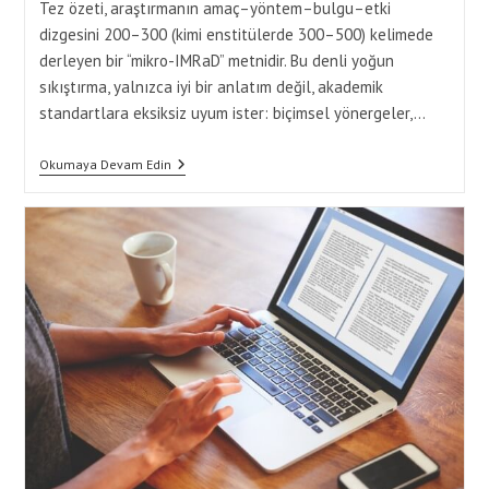
Tez özeti, araştırmanın amaç–yöntem–bulgu–etki
dizgesini 200–300 (kimi enstitülerde 300–500) kelimede
derleyen bir “mikro-IMRaD” metnidir. Bu denli yoğun
sıkıştırma, yalnızca iyi bir anlatım değil, akademik
standartlara eksiksiz uyum ister: biçimsel yönergeler,…
Özet
Okumaya Devam Edin
Yaptırma
Ile
Tez
Özeti
Yazarken
Akademik
Standartlara
Uyum