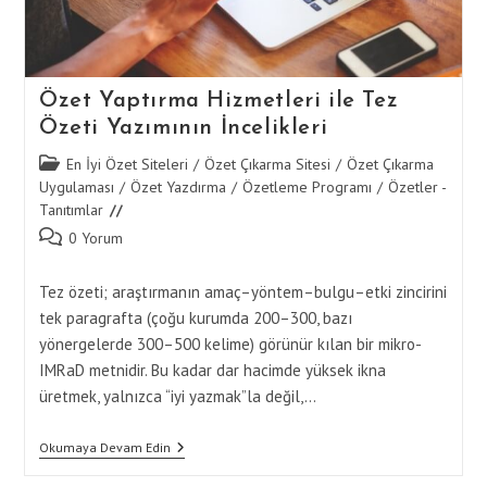
Özet Yaptırma Hizmetleri ile Tez
Özeti Yazımının İncelikleri
Post
En İyi Özet Siteleri
/
Özet Çıkarma Sitesi
/
Özet Çıkarma
category:
Uygulaması
/
Özet Yazdırma
/
Özetleme Programı
/
Özetler -
Tanıtımlar
Post
0 Yorum
comments:
Tez özeti; araştırmanın amaç–yöntem–bulgu–etki zincirini
tek paragrafta (çoğu kurumda 200–300, bazı
yönergelerde 300–500 kelime) görünür kılan bir mikro-
IMRaD metnidir. Bu kadar dar hacimde yüksek ikna
üretmek, yalnızca “iyi yazmak”la değil,…
Özet
Okumaya Devam Edin
Yaptırma
Hizmetleri