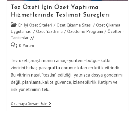
Tez Özeti İçin Özet Yaptırma
Hizmetlerinde Teslimat Süreçleri
Post
En İyi Özet Siteleri
/
Özet Çıkarma Sitesi
/
Özet Çıkarma
category:
Uygulaması
/
Özet Yazdırma
/
Özetleme Programı
/
Özetler -
Tanıtımlar
Post
0 Yorum
comments:
Tez özeti, araştırmanın amaç–yöntem–bulgu–katkı
zincirini birkaç paragrafta görünür kılan en kritik vitrindir.
Bu vitrinin nasıl “teslim” edildiği; yalnızca dosya gönderimi
değil, planlama, kalite güvence, izlenebilirlik, iletişim ve
risk yönetiminin tek…
Tez
Okumaya Devam Edin
Özeti
İçin
Özet
Yaptırma
Hizmetlerinde
Teslimat