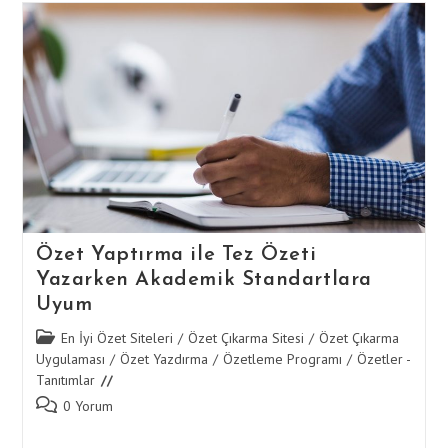
Ile
Tez
Özeti
Yazımının
İncelikleri
Özet Yaptırma ile Tez Özeti
Yazarken Akademik Standartlara
Uyum
Post
En İyi Özet Siteleri
/
Özet Çıkarma Sitesi
/
Özet Çıkarma
category:
Uygulaması
/
Özet Yazdırma
/
Özetleme Programı
/
Özetler -
Tanıtımlar
Post
0 Yorum
comments: