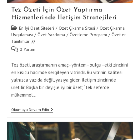
Tez Özeti İçin Özet Yaptırma
Hizmetlerinde İletişim Stratejileri
Post
En İyi Özet Siteleri
/
Özet Çıkarma Sitesi
/
Özet Çıkarma
category:
Uygulaması
/
Özet Yazdırma
/
Özetleme Programı
/
Özetler -
Tanıtımlar
Post
0 Yorum
comments:
Tez özeti, araştırmanın amaç–yöntem–bulgu–etki zincirini
en kısıtlı hacimde sergileyen vitrindir. Bu vitrinin kalitesi
yalnızca yazıda değil, yazıya giden iletişim zincirinde
üretilir. Başka bir deyişle, iyi bir özet; “tek seferde
mükemmel…
Tez
Okumaya Devam Edin
Özeti
İçin
Özet
Yaptırma
Hizmetlerinde
İletişim