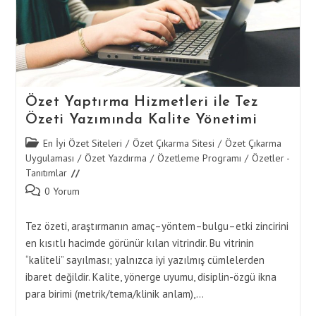
Stratejileri
Özet Yaptırma Hizmetleri ile Tez
Özeti Yazımında Kalite Yönetimi
Post
En İyi Özet Siteleri
/
Özet Çıkarma Sitesi
/
Özet Çıkarma
category:
Uygulaması
/
Özet Yazdırma
/
Özetleme Programı
/
Özetler -
Tanıtımlar
Post
0 Yorum
comments:
Tez özeti, araştırmanın amaç–yöntem–bulgu–etki zincirini
en kısıtlı hacimde görünür kılan vitrindir. Bu vitrinin
“kaliteli” sayılması; yalnızca iyi yazılmış cümlelerden
ibaret değildir. Kalite, yönerge uyumu, disiplin-özgü ikna
para birimi (metrik/tema/klinik anlam),…