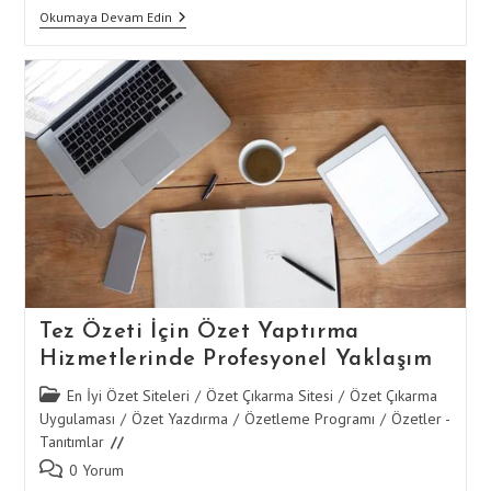
Özet
Okumaya Devam Edin
Yaptırma
Hizmetleri
Ile
Tez
Özeti
Yazımında
Kalite
Yönetimi
Tez Özeti İçin Özet Yaptırma
Hizmetlerinde Profesyonel Yaklaşım
Post
En İyi Özet Siteleri
/
Özet Çıkarma Sitesi
/
Özet Çıkarma
category:
Uygulaması
/
Özet Yazdırma
/
Özetleme Programı
/
Özetler -
Tanıtımlar
Post
0 Yorum