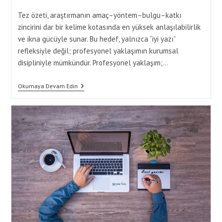
comments:
Tez özeti, araştırmanın amaç–yöntem–bulgu–katkı
zincirini dar bir kelime kotasında en yüksek anlaşılabilirlik
ve ikna gücüyle sunar. Bu hedef, yalnızca “iyi yazı”
refleksiyle değil; profesyonel yaklaşımın kurumsal
disipliniyle mümkündür. Profesyonel yaklaşım;…
Tez
Okumaya Devam Edin
Özeti
İçin
Özet
Yaptırma
Hizmetlerinde
Profesyonel
Yaklaşım