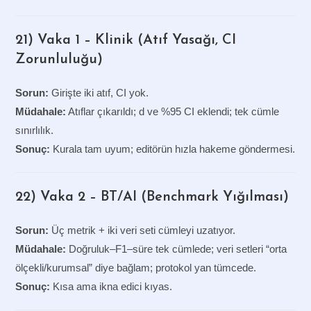
21) Vaka 1 – Klinik (Atıf Yasağı, CI
Zorunluluğu)
Sorun:
Girişte iki atıf, CI yok.
Müdahale:
Atıflar çıkarıldı; d ve %95 CI eklendi; tek cümle
sınırlılık.
Sonuç:
Kurala tam uyum; editörün hızla hakeme göndermesi.
22) Vaka 2 – BT/AI (Benchmark Yığılması)
Sorun:
Üç metrik + iki veri seti cümleyi uzatıyor.
Müdahale:
Doğruluk–F1–süre tek cümlede; veri setleri “orta
ölçekli/kurumsal” diye bağlam; protokol yan tümcede.
Sonuç:
Kısa ama ikna edici kıyas.