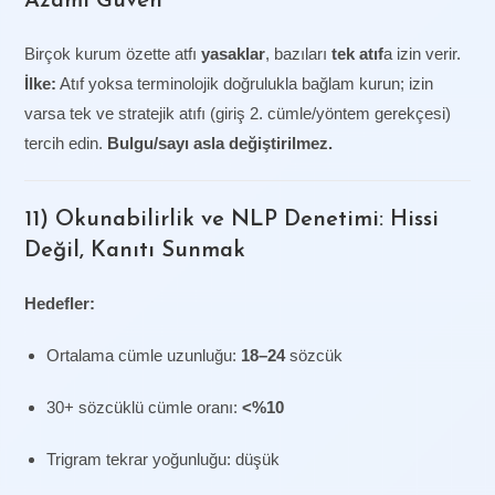
Azami Güven
Birçok kurum özette atfı
yasaklar
, bazıları
tek atıf
a izin verir.
İlke:
Atıf yoksa terminolojik doğrulukla bağlam kurun; izin
varsa tek ve stratejik atıfı (giriş 2. cümle/yöntem gerekçesi)
tercih edin.
Bulgu/sayı asla değiştirilmez.
11) Okunabilirlik ve NLP Denetimi: Hissi
Değil, Kanıtı Sunmak
Hedefler:
Ortalama cümle uzunluğu:
18–24
sözcük
30+ sözcüklü cümle oranı:
<%10
Trigram tekrar yoğunluğu: düşük