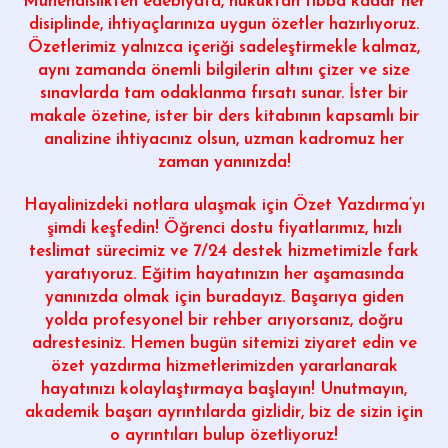
Mühendislikten edebiyata, hukuktan tıbba kadar her
disiplinde, ihtiyaçlarınıza uygun özetler hazırlıyoruz.
Özetlerimiz yalnızca içeriği sadeleştirmekle kalmaz,
aynı zamanda önemli bilgilerin altını çizer ve size
sınavlarda tam odaklanma fırsatı sunar. İster bir
makale özetine, ister bir ders kitabının kapsamlı bir
analizine ihtiyacınız olsun, uzman kadromuz her
zaman yanınızda!
Hayalinizdeki notlara ulaşmak için
Özet Yazdırma
‘yı
şimdi keşfedin! Öğrenci dostu fiyatlarımız, hızlı
teslimat sürecimiz ve 7/24 destek hizmetimizle fark
yaratıyoruz. Eğitim hayatınızın her aşamasında
yanınızda olmak için buradayız. Başarıya giden
yolda profesyonel bir rehber arıyorsanız, doğru
adrestesiniz. Hemen bugün sitemizi ziyaret edin ve
özet yazdırma hizmetlerimizden yararlanarak
hayatınızı kolaylaştırmaya başlayın! Unutmayın,
akademik başarı ayrıntılarda gizlidir, biz de sizin için
o ayrıntıları bulup özetliyoruz!