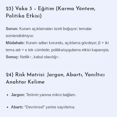
23) Vaka 3 – Eğitim (Karma Yöntem,
Politika Etkisi)
Sorun:
Kuram açıklamaları özeti boğuyor; temalar
isimlendirilmiyor.
Müdahale:
Kuram adları korundu, açıklama gövdeye; β + iki
tema adı + κ tek cümlede; politika/uygulama etkisi kapanışta.
Sonuç:
Netlik↑, kabul olasılığı↑.
24) Risk Matrisi: Jargon, Abartı, Yanıltıcı
Anahtar Kelime
Jargon:
Terimin yanına mikro bağlam.
Abartı:
“Devrimsel” yerine sayı/tema.