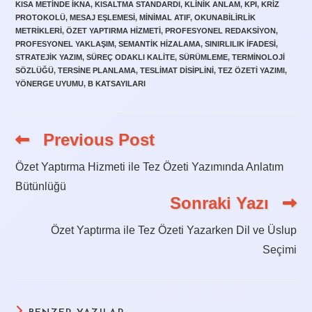
KISA METINDE IKNA
,
KISALTMA STANDARDI
,
KLINIK ANLAM
,
KPI
,
KRIZ
PROTOKOLÜ
,
MESAJ EŞLEMESI
,
MINIMAL ATIF
,
OKUNABILIRLIK
METRIKLERI
,
ÖZET YAPTIRMA HIZMETI
,
PROFESYONEL REDAKSIYON
,
PROFESYONEL YAKLAŞIM
,
SEMANTIK HIZALAMA
,
SINIRLILIK IFADESI
,
STRATEJIK YAZIM
,
SÜREÇ ODAKLI KALITE
,
SÜRÜMLEME
,
TERMINOLOJI
SÖZLÜĞÜ
,
TERSINE PLANLAMA
,
TESLIMAT DISIPLINI
,
TEZ ÖZETI YAZIMI
,
YÖNERGE UYUMU
,
Β KATSAYILARI
Previous Post
Read
more
articles
Özet Yaptırma Hizmeti ile Tez Özeti Yazımında Anlatım
Bütünlüğü
Sonraki Yazı
Özet Yaptırma ile Tez Özeti Yazarken Dil ve Üslup
Seçimi