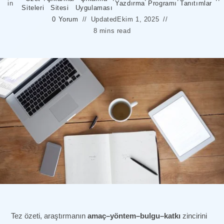
in
Yazdırma
Programı
Tanıtımlar
Siteleri
Sitesi
Uygulaması
0 Yorum
Updated
Ekim 1, 2025
8 mins read
Tez özeti, araştırmanın
amaç–yöntem–bulgu–katkı
zincirini