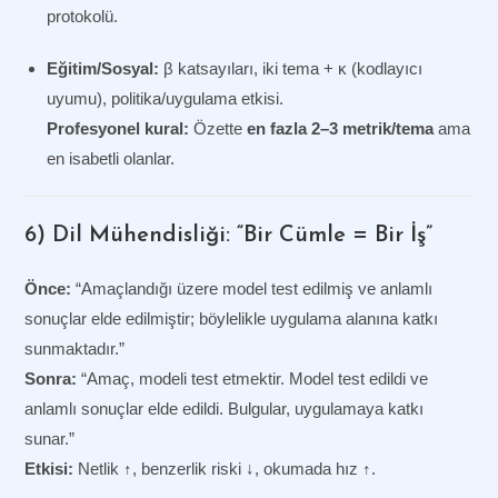
protokolü.
Eğitim/Sosyal:
β katsayıları, iki tema + κ (kodlayıcı
uyumu), politika/uygulama etkisi.
Profesyonel kural:
Özette
en fazla 2–3 metrik/tema
ama
en isabetli olanlar.
6) Dil Mühendisliği: “Bir Cümle = Bir İş”
Önce:
“Amaçlandığı üzere model test edilmiş ve anlamlı
sonuçlar elde edilmiştir; böylelikle uygulama alanına katkı
sunmaktadır.”
Sonra:
“Amaç, modeli test etmektir. Model test edildi ve
anlamlı sonuçlar elde edildi. Bulgular, uygulamaya katkı
sunar.”
Etkisi:
Netlik ↑, benzerlik riski ↓, okumada hız ↑.