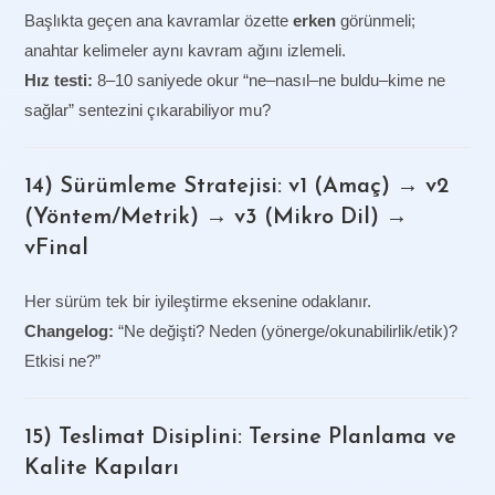
Başlıkta geçen ana kavramlar özette
erken
görünmeli;
anahtar kelimeler aynı kavram ağını izlemeli.
Hız testi:
8–10 saniyede okur “ne–nasıl–ne buldu–kime ne
sağlar” sentezini çıkarabiliyor mu?
14) Sürümleme Stratejisi: v1 (Amaç) → v2
(Yöntem/Metrik) → v3 (Mikro Dil) →
vFinal
Her sürüm tek bir iyileştirme eksenine odaklanır.
Changelog:
“Ne değişti? Neden (yönerge/okunabilirlik/etik)?
Etkisi ne?”
15) Teslimat Disiplini: Tersine Planlama ve
Kalite Kapıları