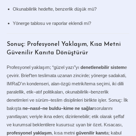
Okunabilirlik hedefte, benzerlik düşük mü?
Yönerge tablosu ve raporlar eklendi mi?
Sonuç: Profesyonel Yaklaşım, Kısa Metni
Güvenilir Kanıta Dönüştürür
Profesyonel yaklaşım; “güzel yazı”yı
denetlenebilir sistem
e
çevirir. Brief’ten teslimata uzanan zincirde; yönerge sadakati,
IMRaD’ın kondenseri, alan-özgü metrik/tema seçimi, iki dilli
paralellik, etik–atıf politikaları, okunabilirlik–benzerlik
denetimleri ve sürüm–teslim disiplinleri birlikte işler. Sonuç: İlk
bakışta
ne–nasıl–ne buldu–kime ne sağlar
sorularını
yanıtlayan; veriyle ikna eden; dizinlenebilir; etik olarak şeffaf
ve kurumsal beklentilere kusursuz uyan bir özet. Kısacası,
profesyonel yaklaşım
, kısa metni
güvenilir kanıt
a; kabul