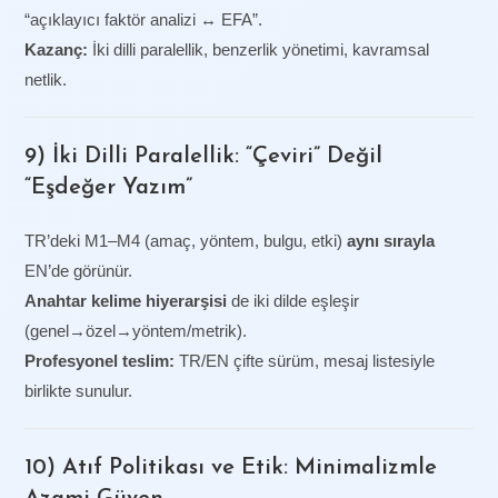
“açıklayıcı faktör analizi ↔ EFA”.
Kazanç:
İki dilli paralellik, benzerlik yönetimi, kavramsal
netlik.
9) İki Dilli Paralellik: “Çeviri” Değil
“Eşdeğer Yazım”
TR’deki M1–M4 (amaç, yöntem, bulgu, etki)
aynı sırayla
EN’de görünür.
Anahtar kelime hiyerarşisi
de iki dilde eşleşir
(genel→özel→yöntem/metrik).
Profesyonel teslim:
TR/EN çifte sürüm, mesaj listesiyle
birlikte sunulur.
10) Atıf Politikası ve Etik: Minimalizmle