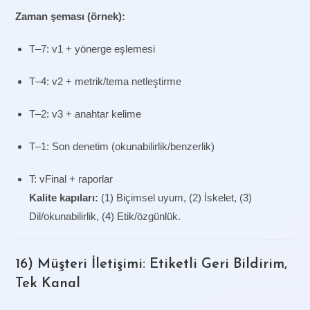
Zaman şeması (örnek):
T–7: v1 + yönerge eşlemesi
T–4: v2 + metrik/tema netleştirme
T–2: v3 + anahtar kelime
T–1: Son denetim (okunabilirlik/benzerlik)
T: vFinal + raporlar
Kalite kapıları:
(1) Biçimsel uyum, (2) İskelet, (3)
Dil/okunabilirlik, (4) Etik/özgünlük.
16) Müşteri İletişimi: Etiketli Geri Bildirim,
Tek Kanal