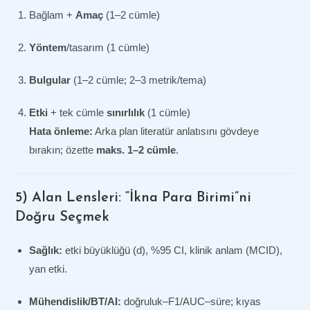
Bağlam +
Amaç
(1–2 cümle)
Yöntem
/tasarım (1 cümle)
Bulgular
(1–2 cümle; 2–3 metrik/tema)
Etki
+ tek cümle
sınırlılık
(1 cümle)
Hata önleme:
Arka plan literatür anlatısını gövdeye
bırakın; özette
maks. 1–2 cümle
.
5) Alan Lensleri: “İkna Para Birimi”ni
Doğru Seçmek
Sağlık:
etki büyüklüğü (d), %95 CI, klinik anlam (MCID),
yan etki.
Mühendislik/BT/AI:
doğruluk–F1/AUC–süre; kıyas