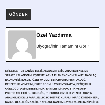
Özet Yazdırma
Biyografinin Tamamını Gör
ETIKETLER
:
10 SANIYE TESTI
,
AKADEMIK ETIK
,
ANAHTAR KELIME
STRATEJISI
,
ANONIMLEŞTIRME
,
ARKA PLAN EKONOMISI
,
AUC
,
BAĞLAÇ
EKONOMISI
,
BAŞLIK–ÖZET UYUMU
,
BENCHMARK PROTOKOLÜ
,
BENZERLIK YÖNETIMI
,
BRIEF FORMU
,
COHEN’S KAPPA
,
DEĞIŞIKLIK
GÜNLÜĞÜ
,
DIZINLENEBILIRLIK
,
ERIŞILEBILIR PDF
,
ETIK VE ATIF
POLITIKASI
,
ETKI BÜYÜKLÜĞÜ
,
F1 SKORU
,
GIZLILIK VE NDA
,
GÜVEN
ARALIĞI
,
IKI DILLI PARALELLIK
,
IKI METRIK KURALI
,
IMRAD KONDENSERI
,
KABUL OLASILIĞI
,
KALITE KAPILARI
,
KANITA DAYALI YALINLIK
,
KIP RITMI
,