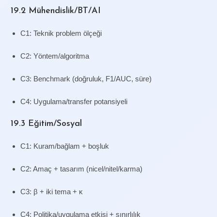
19.2 Mühendislik/BT/AI
C1: Teknik problem ölçeği
C2: Yöntem/algoritma
C3: Benchmark (doğruluk, F1/AUC, süre)
C4: Uygulama/transfer potansiyeli
19.3 Eğitim/Sosyal
C1: Kuram/bağlam + boşluk
C2: Amaç + tasarım (nicel/nitel/karma)
C3: β + iki tema + κ
C4: Politika/uygulama etkisi + sınırlılık