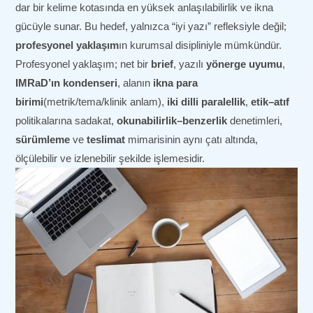
dar bir kelime kotasında en yüksek anlaşılabilirlik ve ikna
gücüyle sunar. Bu hedef, yalnızca “iyi yazı” refleksiyle değil;
profesyonel yaklaşım
ın kurumsal disipliniyle mümkündür.
Profesyonel yaklaşım; net bir
brief
, yazılı
yönerge uyumu
,
IMRaD’ın kondenseri
, alanın
ikna para
birimi
(metrik/tema/klinik anlam),
iki dilli paralellik
,
etik–atıf
politikalarına sadakat,
okunabilirlik–benzerlik
denetimleri,
sürümleme
ve
teslimat
mimarisinin aynı çatı altında,
ölçülebilir ve izlenebilir şekilde işlemesidir.