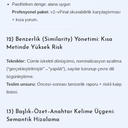
Pasif/etken denge: alana uygun
Profesyonel paket:
v1–vFinal okunabilirlik karşılaştırması
+ kısa yorum.
12) Benzerlik (Similarity) Yönetimi: Kısa
Metinde Yüksek Risk
Teknikler:
Cümle iskeleti dönüşümü, nominalizasyon azaltma
(“gerçekleştirilmiştir”→“yapıldı”), sayılar korunup çevre dili
özgünleştirme.
Teslim unsuru:
Öncesi–sonrası benzerlik raporu + riskli kalıp
listesi.
13) Başlık–Özet–Anahtar Kelime Üçgeni:
Semantik Hizalama