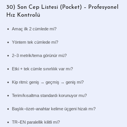
30) Son Cep Listesi (Pocket) – Profesyonel
Hız Kontrolü
Amaç ilk 2 cümlede mi?
Yöntem tek cümlede mi?
2–3 metrik/tema görünür mü?
Etki + tek cümle sınırlılık var mı?
Kip ritmi: geniş → geçmiş → geniş mi?
Terim/kısaltma standardı korunuyor mu?
Başlık–özet–anahtar kelime üçgeni hizalı mı?
TR–EN paralellik kilitli mi?