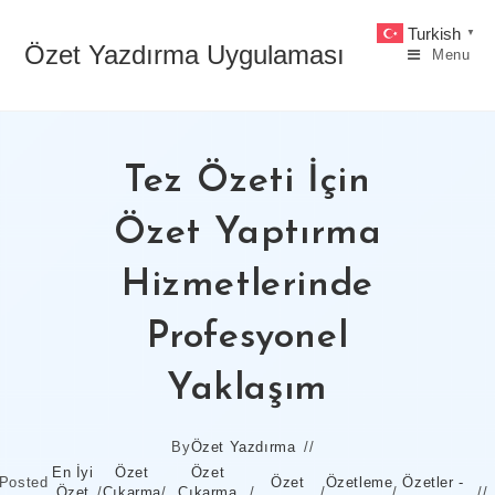
Skip
Turkish
▼
to
Özet Yazdırma Uygulaması
Menu
content
Tez Özeti İçin
Özet Yaptırma
Hizmetlerinde
Profesyonel
Yaklaşım
By
Özet Yazdırma
En İyi
Özet
Özet
Posted
Özet
Özetleme
Özetler -
Özet
/
Çıkarma
/
Çıkarma
/
/
/