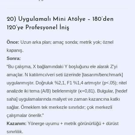
20) Uygulamalı Mini Atölye – 180’den
120’ye Profesyonel İniş
Önce:
Uzun arka plan; amaç sonda; metrik yok; öznel
kapanış.
Sonra:
“Bu çalışma, X bağlamındaki Y boşluğunu ele alarak Z’yi
amaçlar. N katılımcı/veri seti üzerinde [tasarım/benchmark]
uygulanmıştır. Doğruluk %2,1, F1 %1,4 artmıştır (p<.05); nitel
analizde iki tema (A/B) belirlenmiştir (κ=0,81). Bulgular, [hedef
saha] uygulamalarında maliyet ve zaman kazancına katkı
sağlar. Örneklem tek merkezle sınırlıdır; çok merkezli
çalışmalar önerilir.”
Kazanım:
Yönerge uyumu + metrik görünürlüğü + dürüst
sınırlılık.