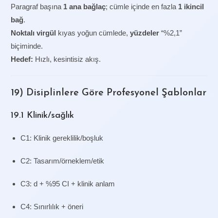
Paragraf başına
1 ana bağlaç
; cümle içinde en fazla
1 ikincil
bağ
.
Noktalı virgül
kıyas yoğun cümlede,
yüzdeler
“%2,1”
biçiminde.
Hedef:
Hızlı, kesintisiz akış.
19) Disiplinlere Göre Profesyonel Şablonlar
19.1 Klinik/sağlık
C1: Klinik gereklilik/boşluk
C2: Tasarım/örneklem/etik
C3: d + %95 CI + klinik anlam
C4: Sınırlılık + öneri