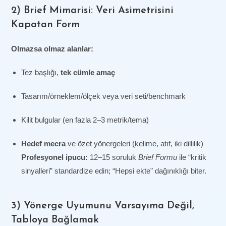
2) Brief Mimarisi: Veri Asimetrisini
Kapatan Form
Olmazsa olmaz alanlar:
Tez başlığı,
tek cümle amaç
Tasarım/örneklem/ölçek veya veri seti/benchmark
Kilit bulgular (en fazla 2–3 metrik/tema)
Hedef mecra
ve özet yönergeleri (kelime, atıf, iki dillilik)
Profesyonel ipucu:
12–15 soruluk
Brief Formu
ile “kritik
sinyalleri” standardize edin; “Hepsi ekte” dağınıklığı biter.
3) Yönerge Uyumunu Varsayıma Değil,
Tabloya Bağlamak