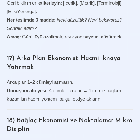
Geri bildirimleri
etiketleyin
: [İçerik], [Metrik], [Terminoloji],
[Etik/Yönerge].
Her teslimde 3 madde:
Neyi düzelttik? Neyi bekliyoruz?
Sonraki adım?
Amaç:
Gürültüyü azaltmak, revizyon sayısını düşürmek.
17) Arka Plan Ekonomisi: Hacmi İknaya
Yatırmak
Arka plan
1–2 cümle
yi aşmasın.
Dönüşüm atölyesi:
4 cümle literatür → 1 cümle bağlam;
kazanılan hacmi yöntem–bulgu–etkiye aktarın.
18) Bağlaç Ekonomisi ve Noktalama: Mikro
Disiplin