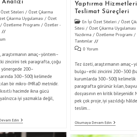
 Analizi
Yaptırma Hizmetler
Teslimat Süreçleri
 Özet Siteleri
/
Özet Çıkarma
zet Çıkarma Uygulaması
/
Özet
Post
En İyi Özet Siteleri
/
Özet Çı
/
Özetleme Programı
/
Özetler -
category:
Sitesi
/
Özet Çıkarma Uygulaması
Yazdırma
/
Özetleme Programı
/
rum
Tanıtımlar
:
Post
0 Yorum
i, araştırmanın amaç–yöntem–
comments:
i zincirini tek paragrafta, çoğu
Tez özeti, araştırmanın amaç–
 yönergede 200–
bulgu–etki zincirini 200–300 (b
larında 300–500) kelimede
kurumlarda 300–500) kelimelik
ılan bir mikro-IMRaD metnidir.
paragrafta görünür kılan, başvu
kısıtlı hacimde ikna gücü
dosyasının en kritik bileşenidir. 
yalnızca iyi yazmakla değil,
pek çok proje, iyi yazıldığı hâld
teslim…
Tez
Devam Edin
Tez
Okumaya Devam Edin
Özeti
Özeti
Yazarken
İçin
Özet