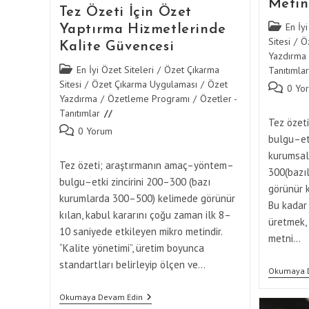
Metin
Tez Özeti İçin Özet
Post
En İyi
Yaptırma Hizmetlerinde
category:
Sitesi
/
Ö
Kalite Güvencesi
Yazdırma
Post
En İyi Özet Siteleri
/
Özet Çıkarma
Tanıtımlar
category:
Sitesi
/
Özet Çıkarma Uygulaması
/
Özet
Post
0 Yo
Yazdırma
/
Özetleme Programı
/
Özetler -
comments
Tanıtımlar
Tez özet
Post
0 Yorum
bulgu–etk
comments:
kurumsal
Tez özeti; araştırmanın amaç–yöntem–
300(bazı
bulgu–etki zincirini 200–300 (bazı
görünür k
kurumlarda 300–500) kelimede görünür
Bu kadar 
kılan, kabul kararını çoğu zaman ilk 8–
üretmek, 
10 saniyede etkileyen mikro metindir.
metni…
“Kalite yönetimi”, üretim boyunca
standartları belirleyip ölçen ve…
Okumaya 
Tez
Okumaya Devam Edin
Özeti