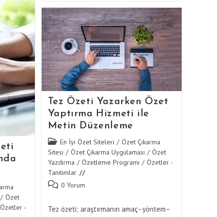
Ile
Tez
e
Özeti
Yazarken
Anlatımda
Doğruluk
Tez Özeti Yazarken Özet
Yaptırma Hizmeti ile
Metin Düzenleme
Post
En İyi Özet Siteleri
/
Özet Çıkarma
eti
category:
Sitesi
/
Özet Çıkarma Uygulaması
/
Özet
ında
Yazdırma
/
Özetleme Programı
/
Özetler -
Tanıtımlar
Post
0 Yorum
karma
comments:
/
Özet
Özetler -
Tez özeti; araştırmanın amaç–yöntem–