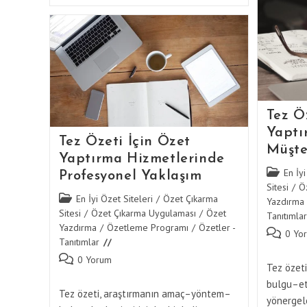
İçin
Özet
Yaptırma
Hizmetlerinde
Kalite
Güvencesi
Tez Ö
Yaptı
Tez Özeti İçin Özet
Müşte
Yaptırma Hizmetlerinde
Post
En İyi
Profesyonel Yaklaşım
category:
Sitesi
/
Ö
Post
En İyi Özet Siteleri
/
Özet Çıkarma
Yazdırma
category:
Sitesi
/
Özet Çıkarma Uygulaması
/
Özet
Tanıtımlar
Yazdırma
/
Özetleme Programı
/
Özetler -
Post
0 Yo
Tanıtımlar
comments
Post
0 Yorum
Tez özet
comments:
bulgu–etk
Tez özeti, araştırmanın amaç–yöntem–
yönergel