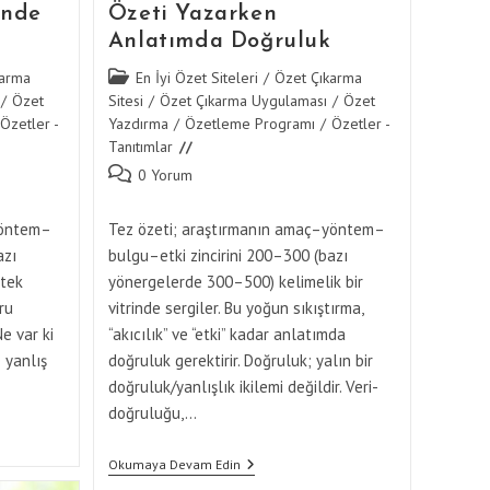
inde
Özeti Yazarken
Anlatımda Doğruluk
Post
karma
En İyi Özet Siteleri
/
Özet Çıkarma
category:
/
Özet
Sitesi
/
Özet Çıkarma Uygulaması
/
Özet
Özetler -
Yazdırma
/
Özetleme Programı
/
Özetler -
Tanıtımlar
Post
0 Yorum
comments:
yöntem–
Tez özeti; araştırmanın amaç–yöntem–
azı
bulgu–etki zincirini 200–300 (bazı
 tek
yönergelerde 300–500) kelimelik bir
ru
vitrinde sergiler. Bu yoğun sıkıştırma,
Ne var ki
“akıcılık” ve “etki” kadar anlatımda
e yanlış
doğruluk gerektirir. Doğruluk; yalın bir
doğruluk/yanlışlık ikilemi değildir. Veri-
doğruluğu,…
Özet
Okumaya Devam Edin
Yaptırma