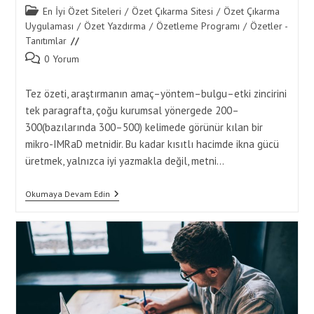
Post
En İyi Özet Siteleri
/
Özet Çıkarma Sitesi
/
Özet Çıkarma
category:
Uygulaması
/
Özet Yazdırma
/
Özetleme Programı
/
Özetler -
Tanıtımlar
Post
0 Yorum
comments:
Tez özeti, araştırmanın amaç–yöntem–bulgu–etki zincirini
tek paragrafta, çoğu kurumsal yönergede 200–
300(bazılarında 300–500) kelimede görünür kılan bir
mikro-IMRaD metnidir. Bu kadar kısıtlı hacimde ikna gücü
üretmek, yalnızca iyi yazmakla değil, metni…
Tez
Okumaya Devam Edin
Özeti
Yazarken
Özet
Yaptırma
Hizmeti
Ile
Metin
Analizi