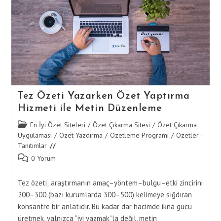
Zaman
Yönetimi
Tez Özeti Yazarken Özet Yaptırma
Hizmeti ile Metin Düzenleme
Post
En İyi Özet Siteleri
/
Özet Çıkarma Sitesi
/
Özet Çıkarma
category:
Uygulaması
/
Özet Yazdırma
/
Özetleme Programı
/
Özetler -
Tanıtımlar
Post
0 Yorum
comments:
Tez özeti; araştırmanın amaç–yöntem–bulgu–etki zincirini
200–300 (bazı kurumlarda 300–500) kelimeye sığdıran
konsantre bir anlatıdır. Bu kadar dar hacimde ikna gücü
üretmek, yalnızca “iyi yazmak”la değil, metin