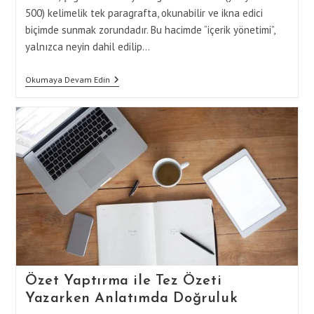
500) kelimelik tek paragrafta, okunabilir ve ikna edici
biçimde sunmak zorundadır. Bu hacimde “içerik yönetimi”,
yalnızca neyin dahil edilip…
Özet
Okumaya Devam Edin
Yaptırma
Hizmeti
Ile
Tez
Özeti
Yazımında
İçerik
Yönetimi
Özet Yaptırma ile Tez Özeti
Yazarken Anlatımda Doğruluk