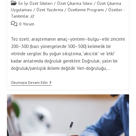
Post
En İyi Özet Siteleri
/
Özet Çıkarma Sitesi
/
Özet Çıkarma
category:
Uygulaması
/
Özet Yazdırma
/
Özetleme Programı
/
Özetler -
Tanıtımlar
Post
0 Yorum
comments:
Tez özeti; araştırmanın amaç–yöntem–bulgu–etki zincirini
200–300 (bazı yönergelerde 300–500) kelimelik bir
vitrinde sergiler. Bu yoğun sıkıştırma, “akıcılık” ve “etki”
kadar anlatımda doğruluk gerektirir. Doğruluk; yalın bir
doğruluk/yanlışlık ikilemi değildir. Veri-doğruluğu,…
Özet
Okumaya Devam Edin
Yaptırma
Ile
Tez
Özeti
Yazarken
Anlatımda
Doğruluk