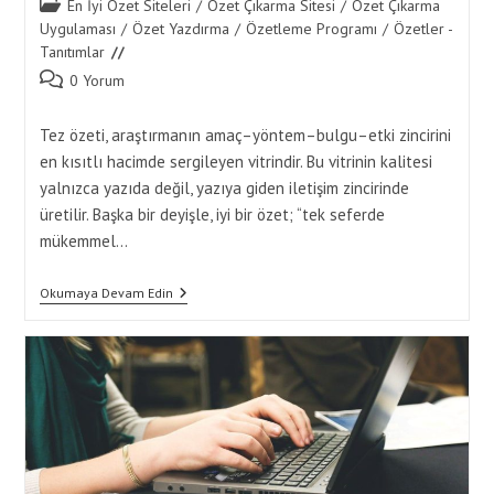
Post
En İyi Özet Siteleri
/
Özet Çıkarma Sitesi
/
Özet Çıkarma
category:
Uygulaması
/
Özet Yazdırma
/
Özetleme Programı
/
Özetler -
Tanıtımlar
Post
0 Yorum
comments:
Tez özeti, araştırmanın amaç–yöntem–bulgu–etki zincirini
en kısıtlı hacimde sergileyen vitrindir. Bu vitrinin kalitesi
yalnızca yazıda değil, yazıya giden iletişim zincirinde
üretilir. Başka bir deyişle, iyi bir özet; “tek seferde
mükemmel…
Tez
Okumaya Devam Edin
Özeti
İçin
Özet
Yaptırma
Hizmetlerinde
İletişim
Stratejileri