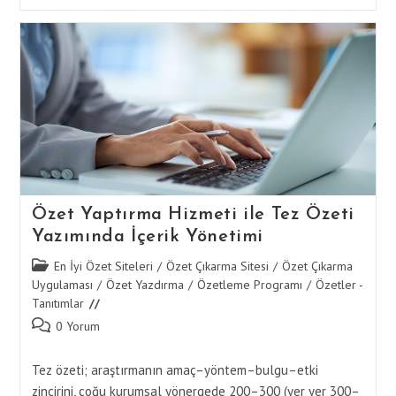
Özeti
İçin
Özet
Yaptırma
Hizmetlerinde
Teslimat
Süreçleri
Özet Yaptırma Hizmeti ile Tez Özeti
Yazımında İçerik Yönetimi
Post
En İyi Özet Siteleri
/
Özet Çıkarma Sitesi
/
Özet Çıkarma
category:
Uygulaması
/
Özet Yazdırma
/
Özetleme Programı
/
Özetler -
Tanıtımlar
Post
0 Yorum
comments:
Tez özeti; araştırmanın amaç–yöntem–bulgu–etki
zincirini, çoğu kurumsal yönergede 200–300 (yer yer 300–