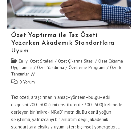
Özet Yaptırma ile Tez Özeti
Yazarken Akademik Standartlara
Uyum
Post
En İyi Özet Siteleri
/
Özet Çıkarma Sitesi
/
Özet Çıkarma
category:
Uygulaması
/
Özet Yazdırma
/
Özetleme Programı
/
Özetler -
Tanıtımlar
Post
0 Yorum
comments:
Tez özeti, araştırmanın amaç–yöntem–bulgu–etki
dizgesini 200–300 (kimi enstitülerde 300–500) kelimede
derleyen bir “mikro-IMRaD” metnidir. Bu denli yoğun
sıkıştırma, yalnızca iyi bir anlatım değil, akademik
standartlara eksiksiz uyum ister: biçimsel yönergeler,…