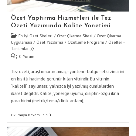
Özet Yaptırma Hizmetleri ile Tez
Özeti Yazımında Kalite Yönetimi
Post
En İyi Özet Siteleri
/
Özet Çıkarma Sitesi
/
Özet Çıkarma
category:
Uygulaması
/
Özet Yazdırma
/
Özetleme Programı
/
Özetler -
Tanıtımlar
Post
0 Yorum
comments:
Tez özeti, araştırmanın amaç–yöntem–bulgu–etki zincirini
en kısıtlı hacimde görünür kılan vitrindir. Bu vitrinin
“kaliteli” sayılması; yalnızca iyi yazılmış cümlelerden
ibaret değildir. Kalite, yönerge uyumu, disiplin-özgü ikna
para birimi (metrik/tema/klinik anlam),…
Özet
Okumaya Devam Edin
Yaptırma
Hizmetleri
Ile
Tez