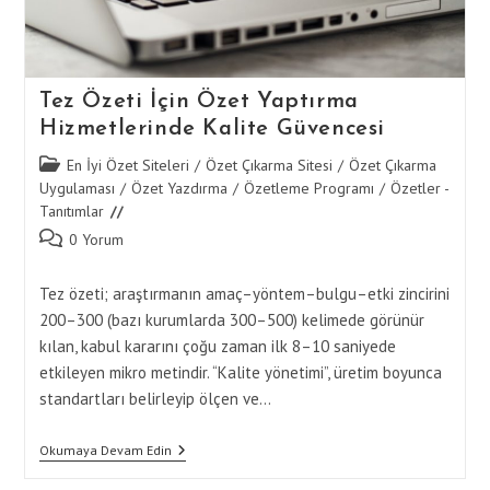
Tez Özeti İçin Özet Yaptırma
Hizmetlerinde Kalite Güvencesi
Post
En İyi Özet Siteleri
/
Özet Çıkarma Sitesi
/
Özet Çıkarma
category:
Uygulaması
/
Özet Yazdırma
/
Özetleme Programı
/
Özetler -
Tanıtımlar
Post
0 Yorum
comments:
Tez özeti; araştırmanın amaç–yöntem–bulgu–etki zincirini
200–300 (bazı kurumlarda 300–500) kelimede görünür
kılan, kabul kararını çoğu zaman ilk 8–10 saniyede
etkileyen mikro metindir. “Kalite yönetimi”, üretim boyunca
standartları belirleyip ölçen ve…
Tez
Okumaya Devam Edin
Özeti
İçin