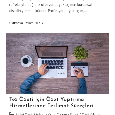
refleksiyle değil; profesyonel yaklaşımın kurumsal
disipliniyle mümkündür. Profesyonel yaklaşım;…
Tez
Okumaya Devam Edin
Özeti
İçin
Özet
Yaptırma
Hizmetlerinde
Profesyonel
Yaklaşım
Tez Özeti İçin Özet Yaptırma
Hizmetlerinde Teslimat Süreçleri
Post
En İyi Özet Siteleri
/
Özet Çıkarma Sitesi
/
Özet Çıkarma