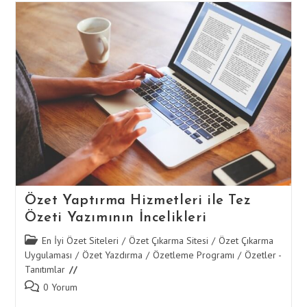
Özet
Yaptırma
Hizmetlerinde
Kalite
Güvencesi
Özet Yaptırma Hizmetleri ile Tez
Özeti Yazımının İncelikleri
Post
En İyi Özet Siteleri
/
Özet Çıkarma Sitesi
/
Özet Çıkarma
category:
Uygulaması
/
Özet Yazdırma
/
Özetleme Programı
/
Özetler -
Tanıtımlar
Post
0 Yorum
comments: