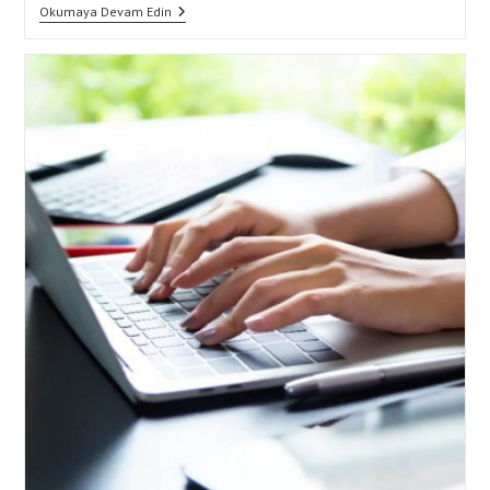
Özet
Okumaya Devam Edin
Yaptırma
Ile
Tez
Özeti
Yazarken
Akademik
Standartlara
Uyum