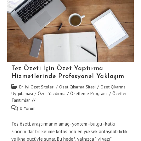
Özeti
Yazımında
Kalite
Yönetimi
Tez Özeti İçin Özet Yaptırma
Hizmetlerinde Profesyonel Yaklaşım
Post
En İyi Özet Siteleri
/
Özet Çıkarma Sitesi
/
Özet Çıkarma
category:
Uygulaması
/
Özet Yazdırma
/
Özetleme Programı
/
Özetler -
Tanıtımlar
Post
0 Yorum
comments:
Tez özeti, araştırmanın amaç–yöntem–bulgu–katkı
zincirini dar bir kelime kotasında en yüksek anlaşılabilirlik
ve ikna gücüyle sunar. Bu hedef, yalnızca “iyi yazı”