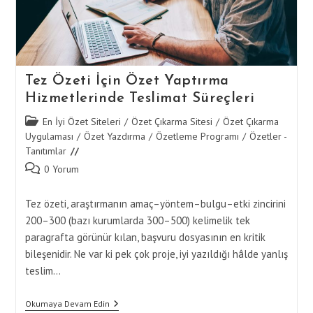
Tez Özeti İçin Özet Yaptırma
Hizmetlerinde Teslimat Süreçleri
Post
En İyi Özet Siteleri
/
Özet Çıkarma Sitesi
/
Özet Çıkarma
category:
Uygulaması
/
Özet Yazdırma
/
Özetleme Programı
/
Özetler -
Tanıtımlar
Post
0 Yorum
comments:
Tez özeti, araştırmanın amaç–yöntem–bulgu–etki zincirini
200–300 (bazı kurumlarda 300–500) kelimelik tek
paragrafta görünür kılan, başvuru dosyasının en kritik
bileşenidir. Ne var ki pek çok proje, iyi yazıldığı hâlde yanlış
teslim…
Tez
Okumaya Devam Edin