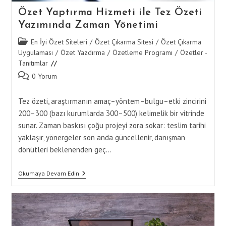
Özet Yaptırma Hizmeti ile Tez Özeti
Yazımında Zaman Yönetimi
Post
En İyi Özet Siteleri
/
Özet Çıkarma Sitesi
/
Özet Çıkarma
category:
Uygulaması
/
Özet Yazdırma
/
Özetleme Programı
/
Özetler -
Tanıtımlar
Post
0 Yorum
comments:
Tez özeti, araştırmanın amaç–yöntem–bulgu–etki zincirini
200–300 (bazı kurumlarda 300–500) kelimelik bir vitrinde
sunar. Zaman baskısı çoğu projeyi zora sokar: teslim tarihi
yaklaşır, yönergeler son anda güncellenir, danışman
dönütleri beklenenden geç…
Özet
Okumaya Devam Edin
Yaptırma
Hizmeti
Ile
Tez
Özeti
Yazımında