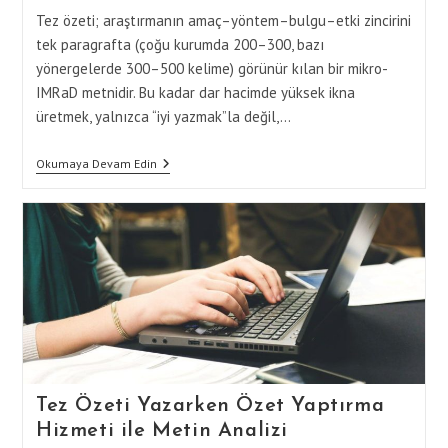
Tez özeti; araştırmanın amaç–yöntem–bulgu–etki zincirini
tek paragrafta (çoğu kurumda 200–300, bazı
yönergelerde 300–500 kelime) görünür kılan bir mikro-
IMRaD metnidir. Bu kadar dar hacimde yüksek ikna
üretmek, yalnızca “iyi yazmak”la değil,…
Özet
Okumaya Devam Edin
Yaptırma
Hizmetleri
Ile
Tez
Özeti
Yazımının
İncelikleri
Tez Özeti Yazarken Özet Yaptırma
Hizmeti ile Metin Analizi