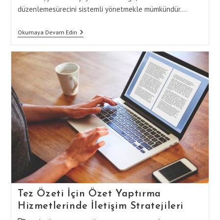
düzenlemesürecini sistemli yönetmekle mümkündür.…
Tez
Okumaya Devam Edin
Özeti
Yazarken
Özet
Yaptırma
Hizmeti
Ile
Metin
Düzenleme
Tez Özeti İçin Özet Yaptırma
Hizmetlerinde İletişim Stratejileri