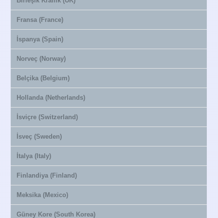
Birleşik Krallık (UK)
Fransa (France)
İspanya (Spain)
Norveç (Norway)
Belçika (Belgium)
Hollanda (Netherlands)
İsviçre (Switzerland)
İsveç (Sweden)
İtalya (Italy)
Finlandiya (Finland)
Meksika (Mexico)
Güney Kore (South Korea)