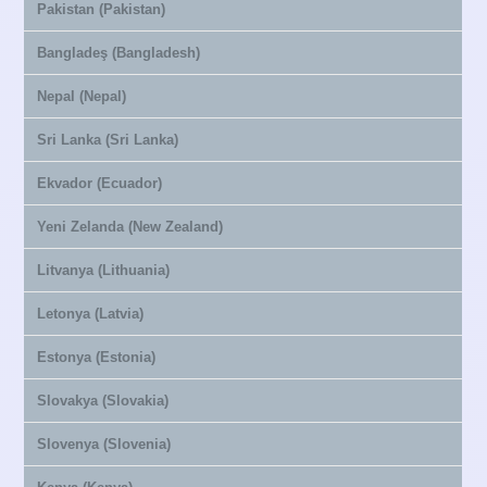
Pakistan (Pakistan)
Bangladeş (Bangladesh)
Nepal (Nepal)
Sri Lanka (Sri Lanka)
Ekvador (Ecuador)
Yeni Zelanda (New Zealand)
Litvanya (Lithuania)
Letonya (Latvia)
Estonya (Estonia)
Slovakya (Slovakia)
Slovenya (Slovenia)