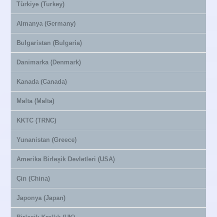
Türkiye (Turkey)
Almanya (Germany)
Bulgaristan (Bulgaria)
Danimarka (Denmark)
Kanada (Canada)
Malta (Malta)
KKTC (TRNC)
Yunanistan (Greece)
Amerika Birleşik Devletleri (USA)
Çin (China)
Japonya (Japan)