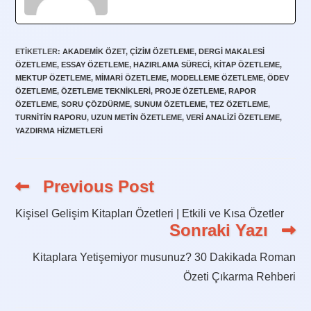
ETIKETLER
:
AKADEMIK ÖZET
,
ÇIZIM ÖZETLEME
,
DERGI MAKALESI
ÖZETLEME
,
ESSAY ÖZETLEME
,
HAZIRLAMA SÜRECI
,
KITAP ÖZETLEME
,
MEKTUP ÖZETLEME
,
MIMARI ÖZETLEME
,
MODELLEME ÖZETLEME
,
ÖDEV
ÖZETLEME
,
ÖZETLEME TEKNIKLERI
,
PROJE ÖZETLEME
,
RAPOR
ÖZETLEME
,
SORU ÇÖZDÜRME
,
SUNUM ÖZETLEME
,
TEZ ÖZETLEME
,
TURNITIN RAPORU
,
UZUN METIN ÖZETLEME
,
VERI ANALIZI ÖZETLEME
,
YAZDIRMA HIZMETLERI
Previous Post
Read
more
articles
Kişisel Gelişim Kitapları Özetleri | Etkili ve Kısa Özetler
Sonraki Yazı
Kitaplara Yetişemiyor musunuz? 30 Dakikada Roman
Özeti Çıkarma Rehberi