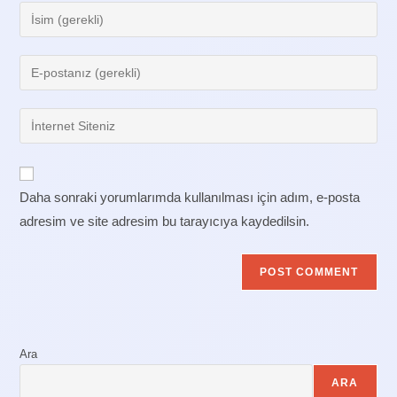
Enter
your
name
Enter
or
your
username
email
Enter
to
address
your
comment
to
website
comment
URL
Daha sonraki yorumlarımda kullanılması için adım, e-posta
(optional)
adresim ve site adresim bu tarayıcıya kaydedilsin.
Ara
ARA