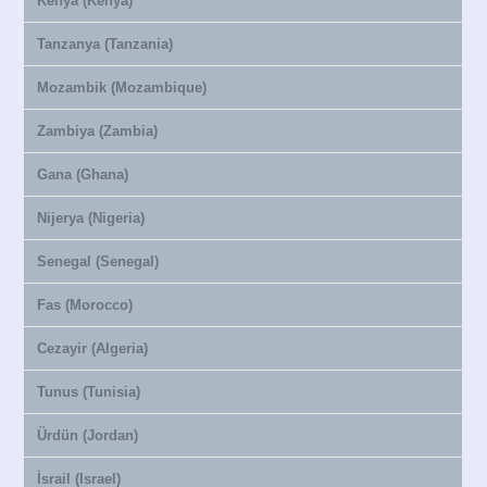
Kenya (Kenya)
Tanzanya (Tanzania)
Mozambik (Mozambique)
Zambiya (Zambia)
Gana (Ghana)
Nijerya (Nigeria)
Senegal (Senegal)
Fas (Morocco)
Cezayir (Algeria)
Tunus (Tunisia)
Ürdün (Jordan)
İsrail (Israel)