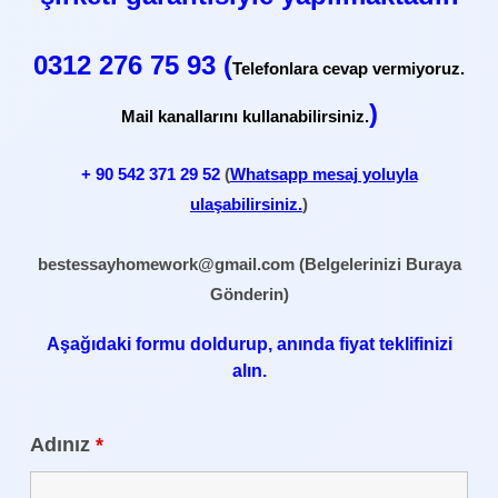
0312 276 75 93 (
Telefonlara cevap vermiyoruz.
)
Mail kanallarını kullanabilirsiniz.
+ 90
542 371 29 52
(
Whatsapp mesaj yoluyla
ulaşabilirsiniz.
)
bestessayhomework@gmail.com
(Belgelerinizi Buraya
Gönderin)
Aşağıdaki formu doldurup, anında fiyat teklifinizi
alın.
Adınız
*