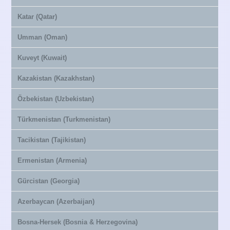
Katar (Qatar)
Umman (Oman)
Kuveyt (Kuwait)
Kazakistan (Kazakhstan)
Özbekistan (Uzbekistan)
Türkmenistan (Turkmenistan)
Tacikistan (Tajikistan)
Ermenistan (Armenia)
Gürcistan (Georgia)
Azerbaycan (Azerbaijan)
Bosna-Hersek (Bosnia & Herzegovina)