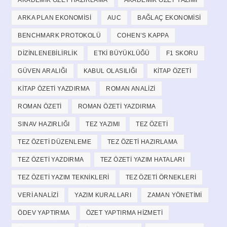
AKADEMIK ÖZET HAZIRLAMA
AKADEMIK ÖZET YAZIMI
ARKA PLAN EKONOMISI
AUC
BAĞLAÇ EKONOMISI
BENCHMARK PROTOKOLÜ
COHEN’S KAPPA
DIZINLENEBILIRLIK
ETKI BÜYÜKLÜĞÜ
F1 SKORU
GÜVEN ARALIĞI
KABUL OLASILIĞI
KITAP ÖZETI
KITAP ÖZETI YAZDIRMA
ROMAN ANALIZI
ROMAN ÖZETI
ROMAN ÖZETI YAZDIRMA
SINAV HAZIRLIĞI
TEZ YAZIMI
TEZ ÖZETI
TEZ ÖZETI DÜZENLEME
TEZ ÖZETI HAZIRLAMA
TEZ ÖZETI YAZDIRMA
TEZ ÖZETI YAZIM HATALARI
TEZ ÖZETI YAZIM TEKNIKLERI
TEZ ÖZETI ÖRNEKLERI
VERI ANALIZI
YAZIM KURALLARI
ZAMAN YÖNETIMI
ÖDEV YAPTIRMA
ÖZET YAPTIRMA HIZMETI