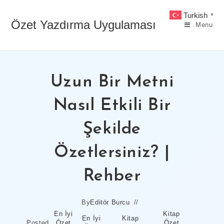
Skip
Turkish
▼
to
Özet Yazdırma Uygulaması
Menu
content
Uzun Bir Metni
Nasıl Etkili Bir
Şekilde
Özetlersiniz? |
Rehber
By
Editör Burcu
En İyi
Kitap
En İyi
Kitap
Posted
Özet
Özet