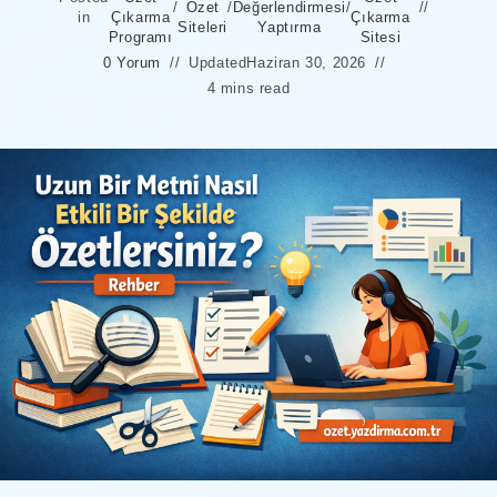
/
Özet
/
Değerlendirmesi
/
in
Çıkarma
Çıkarma
Siteleri
Yaptırma
Programı
Sitesi
0 Yorum
Updated
Haziran 30, 2026
4 mins read