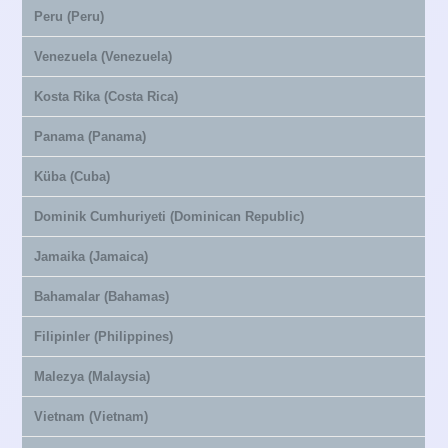
Peru (Peru)
Venezuela (Venezuela)
Kosta Rika (Costa Rica)
Panama (Panama)
Küba (Cuba)
Dominik Cumhuriyeti (Dominican Republic)
Jamaika (Jamaica)
Bahamalar (Bahamas)
Filipinler (Philippines)
Malezya (Malaysia)
Vietnam (Vietnam)