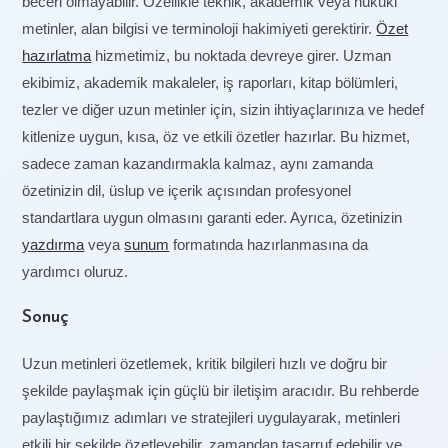
beceri olmayabilir. Özellikle teknik, akademik veya hukuki
metinler, alan bilgisi ve terminoloji hakimiyeti gerektirir.
Özet
hazırlatma
hizmetimiz, bu noktada devreye girer. Uzman
ekibimiz, akademik makaleler, iş raporları, kitap bölümleri,
tezler ve diğer uzun metinler için, sizin ihtiyaçlarınıza ve hedef
kitlenize uygun, kısa, öz ve etkili özetler hazırlar. Bu hizmet,
sadece zaman kazandırmakla kalmaz, aynı zamanda
özetinizin dil, üslup ve içerik açısından profesyonel
standartlara uygun olmasını garanti eder. Ayrıca, özetinizin
yazdırma
veya
sunum
formatında hazırlanmasına da
yardımcı oluruz.
Sonuç
Uzun metinleri özetlemek, kritik bilgileri hızlı ve doğru bir
şekilde paylaşmak için güçlü bir iletişim aracıdır. Bu rehberde
paylaştığımız adımları ve stratejileri uygulayarak, metinleri
etkili bir şekilde özetleyebilir, zamandan tasarruf edebilir ve