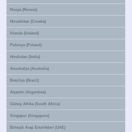
Rusya (Russia)
Hırvatistan (Croatia)
İrlanda (Ireland)
Polonya (Poland)
Hindistan (India)
Avustralya (Australia)
Brezilya (Brazil)
Arjantin (Argentina)
Güney Afrika (South Africa)
Singapur (Singapore)
Birleşik Arap Emirlikleri (UAE)