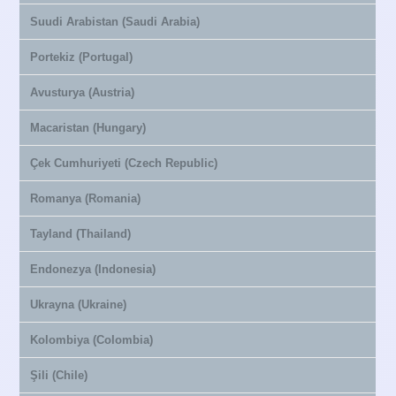
Suudi Arabistan (Saudi Arabia)
Portekiz (Portugal)
Avusturya (Austria)
Macaristan (Hungary)
Çek Cumhuriyeti (Czech Republic)
Romanya (Romania)
Tayland (Thailand)
Endonezya (Indonesia)
Ukrayna (Ukraine)
Kolombiya (Colombia)
Şili (Chile)