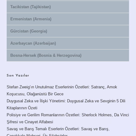
Tacikistan (Tajikistan)
Ermenistan (Armenia)
Gürcistan (Georgia)
Azerbaycan (Azerbaijan)
Bosna-Hersek (Bosnia & Herzegovina)
Son Yazılar
Stefan Zweig’ın Unutulmaz Eserlerinin Özetleri: Satranç, Amok
Koşucusu, Olağanüstü Bir Gece
Duygusal Zeka ve İlişki Yönetimi: Duygusal Zeka ve Sevginin 5 Dili
Kitaplarının Özeti
Polisiye ve Gerilim Romanlarının Özetleri: Sherlock Holmes, Da Vinci
Şifresi ve Cinayet Alfabesi
Savaş ve Barış Temalı Eserlerin Özetleri: Savaş ve Barış,
Çanakkale Mahşeri, Üç Silahşörler