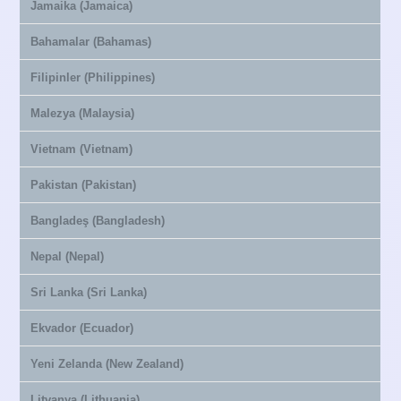
Jamaika (Jamaica)
Bahamalar (Bahamas)
Filipinler (Philippines)
Malezya (Malaysia)
Vietnam (Vietnam)
Pakistan (Pakistan)
Bangladeş (Bangladesh)
Nepal (Nepal)
Sri Lanka (Sri Lanka)
Ekvador (Ecuador)
Yeni Zelanda (New Zealand)
Litvanya (Lithuania)