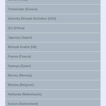
Yunanistan (Greece)
Amerika Birleşik Devletleri (USA)
Çin (China)
Japonya (Japan)
Birleşik Krallık (UK)
Fransa (France)
İspanya (Spain)
Norveç (Norway)
Belçika (Belgium)
Hollanda (Netherlands)
İsviçre (Switzerland)