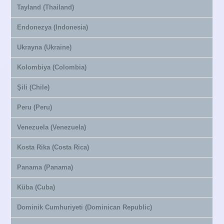
Tayland (Thailand)
Endonezya (Indonesia)
Ukrayna (Ukraine)
Kolombiya (Colombia)
Şili (Chile)
Peru (Peru)
Venezuela (Venezuela)
Kosta Rika (Costa Rica)
Panama (Panama)
Küba (Cuba)
Dominik Cumhuriyeti (Dominican Republic)