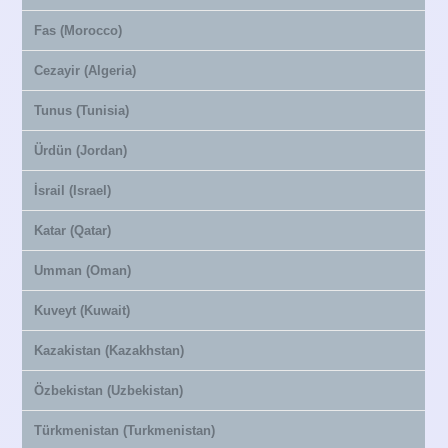
Fas (Morocco)
Cezayir (Algeria)
Tunus (Tunisia)
Ürdün (Jordan)
İsrail (Israel)
Katar (Qatar)
Umman (Oman)
Kuveyt (Kuwait)
Kazakistan (Kazakhstan)
Özbekistan (Uzbekistan)
Türkmenistan (Turkmenistan)