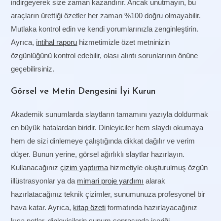
indirgeyerek size zaman kazandırır. Ancak unutmayın, bu
araçların ürettiği özetler her zaman %100 doğru olmayabilir.
Mutlaka kontrol edin ve kendi yorumlarınızla zenginleştirin.
Ayrıca,
intihal raporu
hizmetimizle özet metninizin
özgünlüğünü kontrol edebilir, olası alıntı sorunlarının önüne
geçebilirsiniz.
Görsel ve Metin Dengesini İyi Kurun
Akademik sunumlarda slaytların tamamını yazıyla doldurmak
en büyük hatalardan biridir. Dinleyiciler hem slaydı okumaya
hem de sizi dinlemeye çalıştığında dikkat dağılır ve verim
düşer. Bunun yerine, görsel ağırlıklı slaytlar hazırlayın.
Kullanacağınız
çizim yaptırma
hizmetiyle oluşturulmuş özgün
illüstrasyonlar ya da
mimari proje yardımı
alarak
hazırlatacağınız teknik çizimler, sunumunuza profesyonel bir
hava katar. Ayrıca,
kitap özeti
formatında hazırlayacağınız
kısa notlar, dinleyicilerin sunum sonrasında içeriği