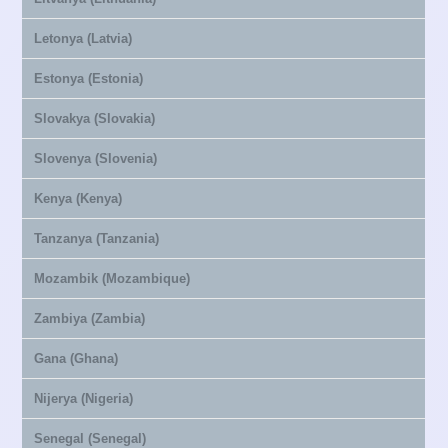
Letonya (Latvia)
Estonya (Estonia)
Slovakya (Slovakia)
Slovenya (Slovenia)
Kenya (Kenya)
Tanzanya (Tanzania)
Mozambik (Mozambique)
Zambiya (Zambia)
Gana (Ghana)
Nijerya (Nigeria)
Senegal (Senegal)