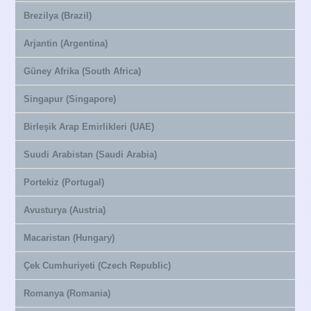
Brezilya (Brazil)
Arjantin (Argentina)
Güney Afrika (South Africa)
Singapur (Singapore)
Birleşik Arap Emirlikleri (UAE)
Suudi Arabistan (Saudi Arabia)
Portekiz (Portugal)
Avusturya (Austria)
Macaristan (Hungary)
Çek Cumhuriyeti (Czech Republic)
Romanya (Romania)