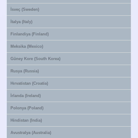
İsveç (Sweden)
İtalya (Italy)
Finlandiya (Finland)
Meksika (Mexico)
Güney Kore (South Korea)
Rusya (Russia)
Hırvatistan (Croatia)
İrlanda (Ireland)
Polonya (Poland)
Hindistan (India)
Avustralya (Australia)