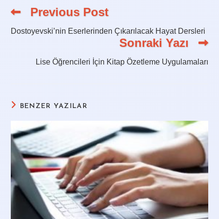
Previous Post
Read
more
articles
Dostoyevski’nin Eserlerinden Çıkarılacak Hayat Dersleri
Sonraki Yazı
Lise Öğrencileri İçin Kitap Özetleme Uygulamaları
BENZER YAZILAR