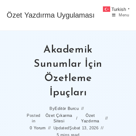
Skip
Turkish
▼
to
Özet Yazdırma Uygulaması
Menu
content
Akademik
Sunumlar İçin
Özetleme
İpuçları
By
Editör Burcu
Posted
Özet Çıkarma
Özet
/
in
Sitesi
Yazdırma
0 Yorum
Updated
Şubat 13, 2026
5 mins read