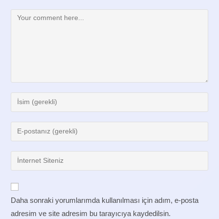
Comment
Enter
your
name
Enter
or
your
username
email
Enter
to
address
your
comment
to
website
comment
URL
Daha sonraki yorumlarımda kullanılması için adım, e-posta
(optional)
adresim ve site adresim bu tarayıcıya kaydedilsin.