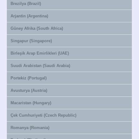
Brezilya (Brazil)
Arjantin (Argentina)
Güney Afrika (South Africa)
Singapur (Singapore)
Birleşik Arap Emirlikleri (UAE)
Suudi Arabistan (Saudi Arabia)
Portekiz (Portugal)
Avusturya (Austria)
Macaristan (Hungary)
Çek Cumhuriyeti (Czech Republic)
Romanya (Romania)