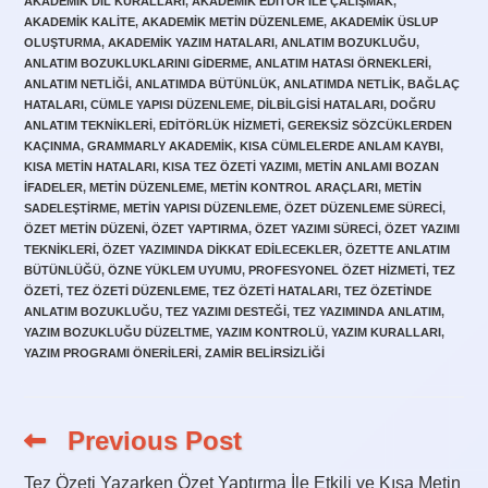
AKADEMIK DIL KURALLARI
,
AKADEMIK EDITÖR ILE ÇALIŞMAK
,
AKADEMIK KALITE
,
AKADEMIK METIN DÜZENLEME
,
AKADEMIK ÜSLUP
OLUŞTURMA
,
AKADEMIK YAZIM HATALARI
,
ANLATIM BOZUKLUĞU
,
ANLATIM BOZUKLUKLARINI GIDERME
,
ANLATIM HATASI ÖRNEKLERI
,
ANLATIM NETLIĞI
,
ANLATIMDA BÜTÜNLÜK
,
ANLATIMDA NETLIK
,
BAĞLAÇ
HATALARI
,
CÜMLE YAPISI DÜZENLEME
,
DILBILGISI HATALARI
,
DOĞRU
ANLATIM TEKNIKLERI
,
EDITÖRLÜK HIZMETI
,
GEREKSIZ SÖZCÜKLERDEN
KAÇINMA
,
GRAMMARLY AKADEMIK
,
KISA CÜMLELERDE ANLAM KAYBI
,
KISA METIN HATALARI
,
KISA TEZ ÖZETI YAZIMI
,
METIN ANLAMI BOZAN
IFADELER
,
METIN DÜZENLEME
,
METIN KONTROL ARAÇLARI
,
METIN
SADELEŞTIRME
,
METIN YAPISI DÜZENLEME
,
ÖZET DÜZENLEME SÜRECI
,
ÖZET METIN DÜZENI
,
ÖZET YAPTIRMA
,
ÖZET YAZIMI SÜRECI
,
ÖZET YAZIMI
TEKNIKLERI
,
ÖZET YAZIMINDA DIKKAT EDILECEKLER
,
ÖZETTE ANLATIM
BÜTÜNLÜĞÜ
,
ÖZNE YÜKLEM UYUMU
,
PROFESYONEL ÖZET HIZMETI
,
TEZ
ÖZETI
,
TEZ ÖZETI DÜZENLEME
,
TEZ ÖZETI HATALARI
,
TEZ ÖZETINDE
ANLATIM BOZUKLUĞU
,
TEZ YAZIMI DESTEĞI
,
TEZ YAZIMINDA ANLATIM
,
YAZIM BOZUKLUĞU DÜZELTME
,
YAZIM KONTROLÜ
,
YAZIM KURALLARI
,
YAZIM PROGRAMI ÖNERILERI
,
ZAMIR BELIRSIZLIĞI
Previous Post
Read
more
articles
Tez Özeti Yazarken Özet Yaptırma İle Etkili ve Kısa Metin