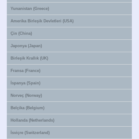
Yunanistan (Greece)
Amerika Birleşik Devletleri (USA)
Çin (China)
Japonya (Japan)
Birleşik Krallık (UK)
Fransa (France)
İspanya (Spain)
Norveç (Norway)
Belçika (Belgium)
Hollanda (Netherlands)
İsviçre (Switzerland)