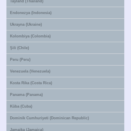
Tayland (Thailand)
Endonezya (Indonesia)
Ukrayna (Ukraine)
Kolombiya (Colombia)
Şili (Chile)
Peru (Peru)
Venezuela (Venezuela)
Kosta Rika (Costa Rica)
Panama (Panama)
Küba (Cuba)
Dominik Cumhuriyeti (Dominican Republic)
Jamaika (Jamaica)