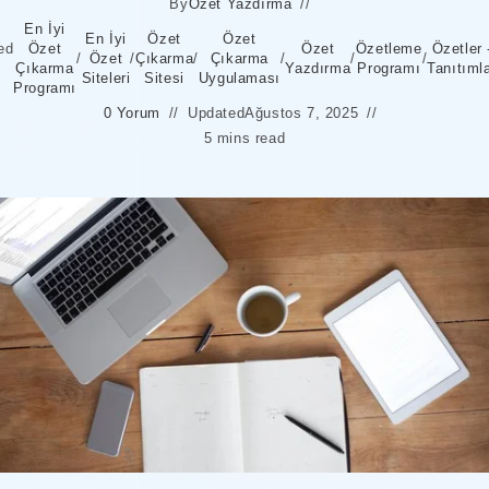
By
Özet Yazdırma
En İyi
En İyi
Özet
Özet
ed
Özet
Özet
Özetleme
Özetler 
/
Özet
/
Çıkarma
/
Çıkarma
/
/
/
Çıkarma
Yazdırma
Programı
Tanıtıml
Siteleri
Sitesi
Uygulaması
Programı
0 Yorum
Updated
Ağustos 7, 2025
5 mins read