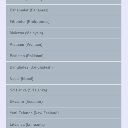
Bahamalar (Bahamas)
Filipinler (Philippines)
Malezya (Malaysia)
Vietnam (Vietnam)
Pakistan (Pakistan)
Bangladeş (Bangladesh)
Nepal (Nepal)
Sri Lanka (Sri Lanka)
Ekvador (Ecuador)
Yeni Zelanda (New Zealand)
Litvanya (Lithuania)