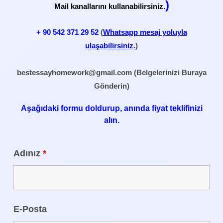
)
Mail kanallarını kullanabilirsiniz.
+ 90
542 371 29 52
(
Whatsapp mesaj yoluyla
ulaşabilirsiniz.
)
bestessayhomework@gmail.com
(Belgelerinizi Buraya
Gönderin)
Aşağıdaki formu doldurup, anında fiyat teklifinizi
alın.
Adınız
*
E-Posta