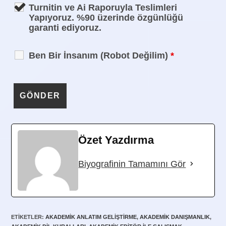
Turnitin ve Ai Raporuyla Teslimleri
Yapıyoruz. %90 üzerinde özgünlüğü
garanti ediyoruz.
Ben Bir İnsanım (Robot Değilim)
*
Özet Yazdırma
Biyografinin Tamamını Gör
ETIKETLER
:
AKADEMIK ANLATIM GELIŞTIRME
,
AKADEMIK DANIŞMANLIK
,