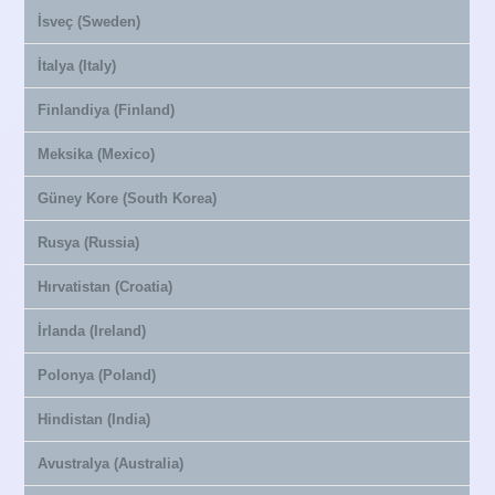
İsveç (Sweden)
İtalya (Italy)
Finlandiya (Finland)
Meksika (Mexico)
Güney Kore (South Korea)
Rusya (Russia)
Hırvatistan (Croatia)
İrlanda (Ireland)
Polonya (Poland)
Hindistan (India)
Avustralya (Australia)