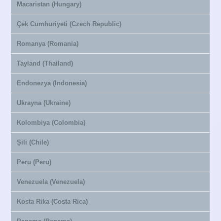
Macaristan (Hungary)
Çek Cumhuriyeti (Czech Republic)
Romanya (Romania)
Tayland (Thailand)
Endonezya (Indonesia)
Ukrayna (Ukraine)
Kolombiya (Colombia)
Şili (Chile)
Peru (Peru)
Venezuela (Venezuela)
Kosta Rika (Costa Rica)