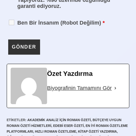
Yapıyoruz. %90 üzerinde özgünlüğü
garanti ediyoruz.
Ben Bir İnsanım (Robot Değilim)
*
Özet Yazdırma
Biyografinin Tamamını Gör
ETIKETLER
:
AKADEMIK ANALIZ IÇIN ROMAN ÖZETI
,
BÜTÇEYE UYGUN
ROMAN ÖZETI HIZMETLERI
,
EDEBI ESER ÖZETI
,
EN IYI ROMAN ÖZETLEME
PLATFORMLARI
,
HIZLI ROMAN ÖZETLEME
,
KITAP ÖZETI YAZDIRMA
,