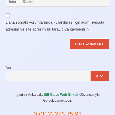
to
address
your
comment
to
website
comment
URL
Daha sonraki yorumlarımda kullanılması için adım, e-posta
(optional)
adresim ve site adresim bu tarayıcıya kaydedilsin.
Ara
ARA
İşleriniz Ankara'da
Bill Gates Web Şirketi
Güvencesiyle
Gerçekleşmektedir.
0 (312) 276 75 93