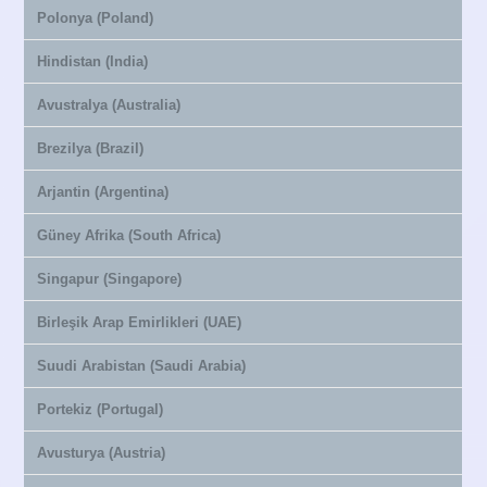
Polonya (Poland)
Hindistan (India)
Avustralya (Australia)
Brezilya (Brazil)
Arjantin (Argentina)
Güney Afrika (South Africa)
Singapur (Singapore)
Birleşik Arap Emirlikleri (UAE)
Suudi Arabistan (Saudi Arabia)
Portekiz (Portugal)
Avusturya (Austria)