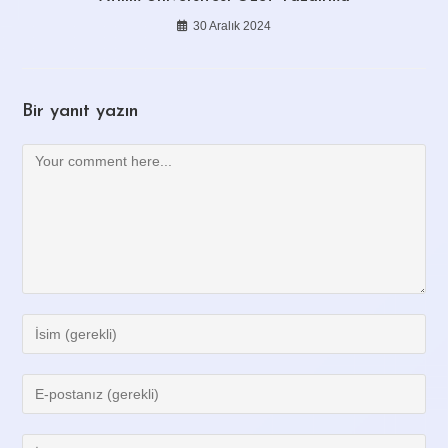
30 Aralık 2024
Bir yanıt yazın
Comment
Enter
your
name
Enter
or
your
username
email
Enter