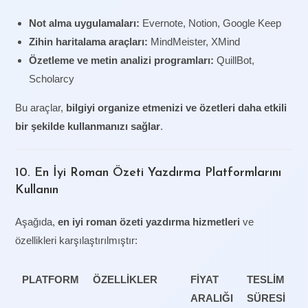
Not alma uygulamaları:
Evernote, Notion, Google Keep
Zihin haritalama araçları:
MindMeister, XMind
Özetleme ve metin analizi programları:
QuillBot,
Scholarcy
Bu araçlar,
bilgiyi organize etmenizi ve özetleri daha etkili
bir şekilde kullanmanızı sağlar
.
10. En İyi Roman Özeti Yazdırma Platformlarını
Kullanın
Aşağıda,
en iyi roman özeti yazdırma hizmetleri
ve
özellikleri karşılaştırılmıştır:
PLATFORM
ÖZELLIKLER
FIYAT
TESLIM
ARALIĞI
SÜRESI