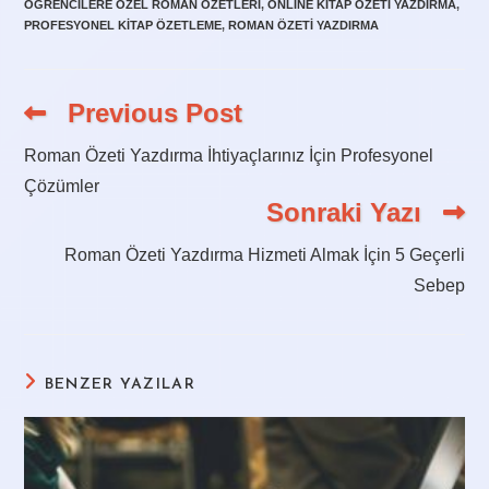
ÖĞRENCILERE ÖZEL ROMAN ÖZETLERI
,
ONLINE KITAP ÖZETI YAZDIRMA
,
PROFESYONEL KITAP ÖZETLEME
,
ROMAN ÖZETI YAZDIRMA
Previous Post
Read
more
articles
Roman Özeti Yazdırma İhtiyaçlarınız İçin Profesyonel
Çözümler
Sonraki Yazı
Roman Özeti Yazdırma Hizmeti Almak İçin 5 Geçerli
Sebep
BENZER YAZILAR