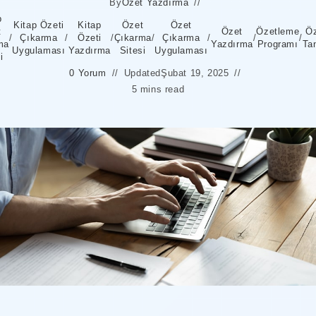
By
Özet Yazdırma
p
Kitap Özeti
Kitap
Özet
Özet
t
Özet
Özetleme
Öz
/
Çıkarma
/
Özeti
/
Çıkarma
/
Çıkarma
/
/
/
ma
Yazdırma
Programı
Tan
Uygulaması
Yazdırma
Sitesi
Uygulaması
i
0 Yorum
Updated
Şubat 19, 2025
5 mins read