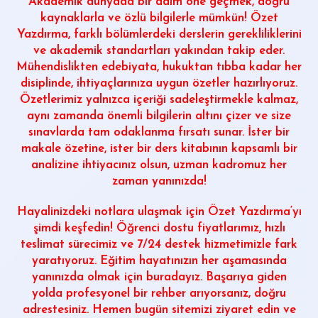
Akademik dünyada bir adım öne geçmek, doğru
kaynaklarla ve özlü bilgilerle mümkün!
Özet
Yazdırma
, farklı bölümlerdeki derslerin gerekliliklerini
ve akademik standartları yakından takip eder.
Mühendislikten edebiyata, hukuktan tıbba kadar her
disiplinde, ihtiyaçlarınıza uygun özetler hazırlıyoruz.
Özetlerimiz yalnızca içeriği sadeleştirmekle kalmaz,
aynı zamanda önemli bilgilerin altını çizer ve size
sınavlarda tam odaklanma fırsatı sunar. İster bir
makale özetine, ister bir ders kitabının kapsamlı bir
analizine ihtiyacınız olsun, uzman kadromuz her
zaman yanınızda!
Hayalinizdeki notlara ulaşmak için
Özet Yazdırma
‘yı
şimdi keşfedin! Öğrenci dostu fiyatlarımız, hızlı
teslimat sürecimiz ve 7/24 destek hizmetimizle fark
yaratıyoruz. Eğitim hayatınızın her aşamasında
yanınızda olmak için buradayız. Başarıya giden
yolda profesyonel bir rehber arıyorsanız, doğru
adrestesiniz. Hemen bugün sitemizi ziyaret edin ve