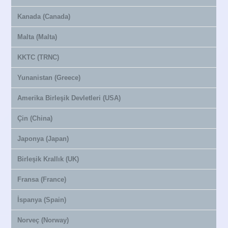
Kanada (Canada)
Malta (Malta)
KKTC (TRNC)
Yunanistan (Greece)
Amerika Birleşik Devletleri (USA)
Çin (China)
Japonya (Japan)
Birleşik Krallık (UK)
Fransa (France)
İspanya (Spain)
Norveç (Norway)