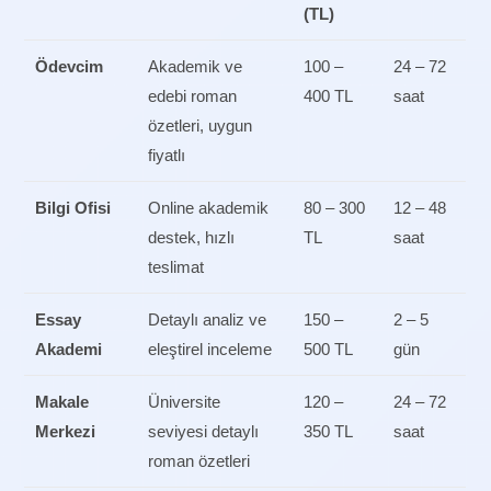
(TL)
Ödevcim
Akademik ve
100 –
24 – 72
edebi roman
400 TL
saat
özetleri, uygun
fiyatlı
Bilgi Ofisi
Online akademik
80 – 300
12 – 48
destek, hızlı
TL
saat
teslimat
Essay
Detaylı analiz ve
150 –
2 – 5
Akademi
eleştirel inceleme
500 TL
gün
Makale
Üniversite
120 –
24 – 72
Merkezi
seviyesi detaylı
350 TL
saat
roman özetleri