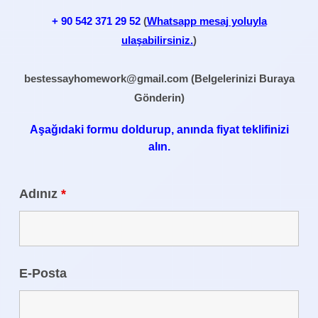
+ 90
542 371 29 52
(
Whatsapp mesaj yoluyla
ulaşabilirsiniz.
)
bestessayhomework@gmail.com
(Belgelerinizi Buraya
Gönderin)
Aşağıdaki formu doldurup, anında fiyat teklifinizi
alın.
Adınız
*
E-Posta