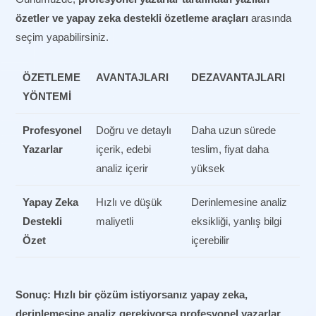
özetler ve yapay zeka destekli özetleme araçları
arasında
seçim yapabilirsiniz.
ÖZETLEME
AVANTAJLARI
DEZAVANTAJLARI
YÖNTEMI
Profesyonel
Doğru ve detaylı
Daha uzun sürede
Yazarlar
içerik, edebi
teslim, fiyat daha
analiz içerir
yüksek
Yapay Zeka
Hızlı ve düşük
Derinlemesine analiz
Destekli
maliyetli
eksikliği, yanlış bilgi
Özet
içerebilir
Sonuç:
Hızlı bir çözüm istiyorsanız yapay zeka,
derinlemesine analiz gerekiyorsa profesyonel yazarlar