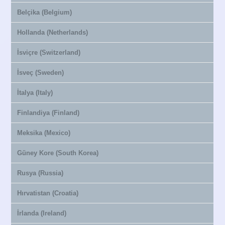
Belçika (Belgium)
Hollanda (Netherlands)
İsviçre (Switzerland)
İsveç (Sweden)
İtalya (Italy)
Finlandiya (Finland)
Meksika (Mexico)
Güney Kore (South Korea)
Rusya (Russia)
Hırvatistan (Croatia)
İrlanda (Ireland)