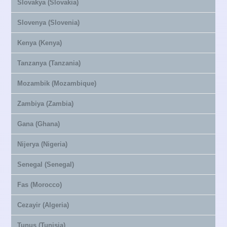
Slovakya (Slovakia)
Slovenya (Slovenia)
Kenya (Kenya)
Tanzanya (Tanzania)
Mozambik (Mozambique)
Zambiya (Zambia)
Gana (Ghana)
Nijerya (Nigeria)
Senegal (Senegal)
Fas (Morocco)
Cezayir (Algeria)
Tunus (Tunisia)