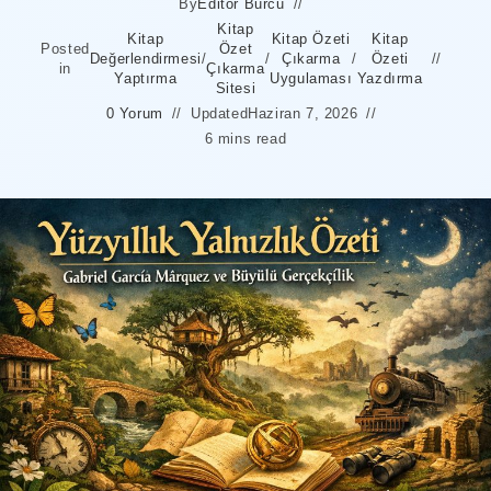
By
Editör Burcu
Kitap
Kitap
Kitap Özeti
Kitap
Posted
Özet
Değerlendirmesi
/
/
Çıkarma
/
Özeti
in
Çıkarma
Yaptırma
Uygulaması
Yazdırma
Sitesi
0 Yorum
Updated
Haziran 7, 2026
6 mins read