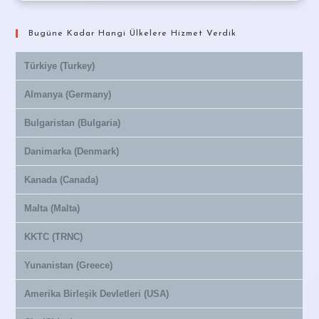
Bugüne Kadar Hangi Ülkelere Hizmet Verdik
Türkiye (Turkey)
Almanya (Germany)
Bulgaristan (Bulgaria)
Danimarka (Denmark)
Kanada (Canada)
Malta (Malta)
KKTC (TRNC)
Yunanistan (Greece)
Amerika Birleşik Devletleri (USA)