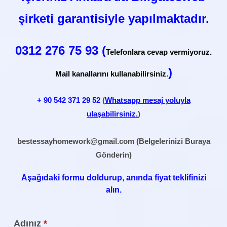
şirketi garantisiyle yapılmaktadır.
0312 276 75 93 (
Telefonlara cevap vermiyoruz.
)
Mail kanallarını kullanabilirsiniz.
+ 90
542 371 29 52
(
Whatsapp mesaj yoluyla
ulaşabilirsiniz.
)
bestessayhomework@gmail.com
(Belgelerinizi Buraya
Gönderin)
Aşağıdaki formu doldurup, anında fiyat teklifinizi
alın.
Adınız
*