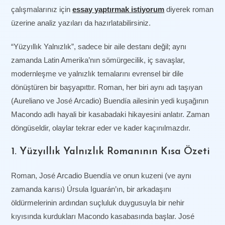
çalışmalarınız için
essay yaptırmak istiyorum
diyerek roman
üzerine analiz yazıları da hazırlatabilirsiniz.
“Yüzyıllık Yalnızlık”, sadece bir aile destanı değil; aynı
zamanda Latin Amerika’nın sömürgecilik, iç savaşlar,
modernleşme ve yalnızlık temalarını evrensel bir dile
dönüştüren bir başyapıttır. Roman, her biri aynı adı taşıyan
(Aureliano ve José Arcadio) Buendía ailesinin yedi kuşağının
Macondo adlı hayali bir kasabadaki hikayesini anlatır. Zaman
döngüseldir, olaylar tekrar eder ve kader kaçınılmazdır.
1. Yüzyıllık Yalnızlık Romanının Kısa Özeti
Roman, José Arcadio Buendía ve onun kuzeni (ve aynı
zamanda karısı) Úrsula Iguarán’ın, bir arkadaşını
öldürmelerinin ardından suçluluk duygusuyla bir nehir
kıyısında kurdukları Macondo kasabasında başlar. José