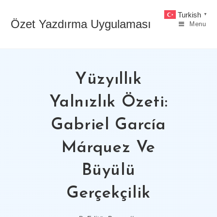
Skip
Turkish
▼
to
Özet Yazdırma Uygulaması
Menu
content
Yüzyıllık
Yalnızlık Özeti:
Gabriel García
Márquez Ve
Büyülü
Gerçekçilik