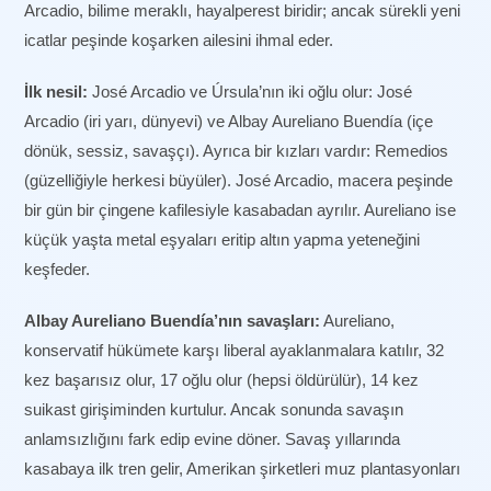
Arcadio, bilime meraklı, hayalperest biridir; ancak sürekli yeni
icatlar peşinde koşarken ailesini ihmal eder.
İlk nesil:
José Arcadio ve Úrsula’nın iki oğlu olur: José
Arcadio (iri yarı, dünyevi) ve Albay Aureliano Buendía (içe
dönük, sessiz, savaşçı). Ayrıca bir kızları vardır: Remedios
(güzelliğiyle herkesi büyüler). José Arcadio, macera peşinde
bir gün bir çingene kafilesiyle kasabadan ayrılır. Aureliano ise
küçük yaşta metal eşyaları eritip altın yapma yeteneğini
keşfeder.
Albay Aureliano Buendía’nın savaşları:
Aureliano,
konservatif hükümete karşı liberal ayaklanmalara katılır, 32
kez başarısız olur, 17 oğlu olur (hepsi öldürülür), 14 kez
suikast girişiminden kurtulur. Ancak sonunda savaşın
anlamsızlığını fark edip evine döner. Savaş yıllarında
kasabaya ilk tren gelir, Amerikan şirketleri muz plantasyonları