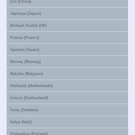
Çin (China)
Japonya (Japan)
Birleşik Krallık (UK)
Fransa (France)
İspanya (Spain)
Norveç (Norway)
Belçika (Belgium)
Hollanda (Netherlands)
İsviçre (Switzerland)
İsveç (Sweden)
İtalya (Italy)
Finlandiya (Finland)