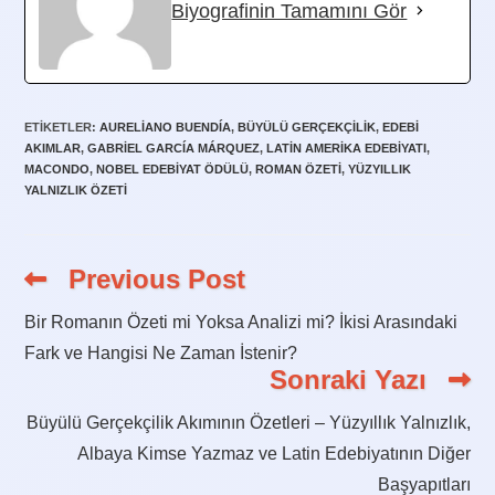
Biyografinin Tamamını Gör
ETIKETLER
:
AURELIANO BUENDÍA
,
BÜYÜLÜ GERÇEKÇILIK
,
EDEBI
AKIMLAR
,
GABRIEL GARCÍA MÁRQUEZ
,
LATIN AMERIKA EDEBIYATI
,
MACONDO
,
NOBEL EDEBIYAT ÖDÜLÜ
,
ROMAN ÖZETI
,
YÜZYILLIK
YALNIZLIK ÖZETI
Previous Post
Read
more
articles
Bir Romanın Özeti mi Yoksa Analizi mi? İkisi Arasındaki
Fark ve Hangisi Ne Zaman İstenir?
Sonraki Yazı
Büyülü Gerçekçilik Akımının Özetleri – Yüzyıllık Yalnızlık,
Albaya Kimse Yazmaz ve Latin Edebiyatının Diğer
Başyapıtları