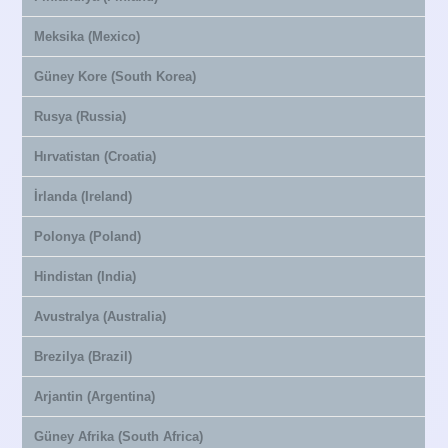
Meksika (Mexico)
Güney Kore (South Korea)
Rusya (Russia)
Hırvatistan (Croatia)
İrlanda (Ireland)
Polonya (Poland)
Hindistan (India)
Avustralya (Australia)
Brezilya (Brazil)
Arjantin (Argentina)
Güney Afrika (South Africa)