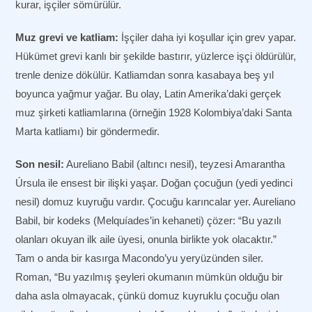
kurar, işçiler sömürülür.
Muz grevi ve katliam:
İşçiler daha iyi koşullar için grev yapar.
Hükümet grevi kanlı bir şekilde bastırır, yüzlerce işçi öldürülür,
trenle denize dökülür. Katliamdan sonra kasabaya beş yıl
boyunca yağmur yağar. Bu olay, Latin Amerika’daki gerçek
muz şirketi katliamlarına (örneğin 1928 Kolombiya’daki Santa
Marta katliamı) bir göndermedir.
Son nesil:
Aureliano Babil (altıncı nesil), teyzesi Amarantha
Úrsula ile ensest bir ilişki yaşar. Doğan çocuğun (yedi yedinci
nesil) domuz kuyruğu vardır. Çocuğu karıncalar yer. Aureliano
Babil, bir kodeks (Melquíades’in kehaneti) çözer: “Bu yazılı
olanları okuyan ilk aile üyesi, onunla birlikte yok olacaktır.”
Tam o anda bir kasırga Macondo’yu yeryüzünden siler.
Roman, “Bu yazılmış şeyleri okumanın mümkün olduğu bir
daha asla olmayacak, çünkü domuz kuyruklu çocuğu olan