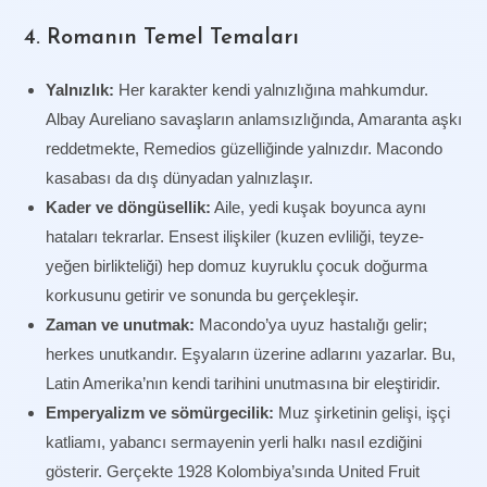
4. Romanın Temel Temaları
Yalnızlık:
Her karakter kendi yalnızlığına mahkumdur.
Albay Aureliano savaşların anlamsızlığında, Amaranta aşkı
reddetmekte, Remedios güzelliğinde yalnızdır. Macondo
kasabası da dış dünyadan yalnızlaşır.
Kader ve döngüsellik:
Aile, yedi kuşak boyunca aynı
hataları tekrarlar. Ensest ilişkiler (kuzen evliliği, teyze-
yeğen birlikteliği) hep domuz kuyruklu çocuk doğurma
korkusunu getirir ve sonunda bu gerçekleşir.
Zaman ve unutmak:
Macondo’ya uyuz hastalığı gelir;
herkes unutkandır. Eşyaların üzerine adlarını yazarlar. Bu,
Latin Amerika’nın kendi tarihini unutmasına bir eleştiridir.
Emperyalizm ve sömürgecilik:
Muz şirketinin gelişi, işçi
katliamı, yabancı sermayenin yerli halkı nasıl ezdiğini
gösterir. Gerçekte 1928 Kolombiya’sında United Fruit