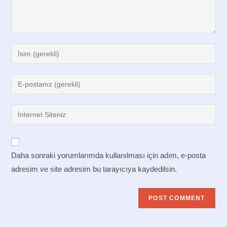
Enter
your
name
Enter
or
your
username
email
Enter
to
address
your
comment
to
website
comment
URL
Daha sonraki yorumlarımda kullanılması için adım, e-posta
(optional)
adresim ve site adresim bu tarayıcıya kaydedilsin.