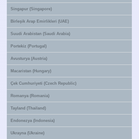
Singapur (Singapore)
Birleşik Arap Emirlikleri (UAE)
Suudi Arabistan (Saudi Arabia)
Portekiz (Portugal)
Avusturya (Austria)
Macaristan (Hungary)
Çek Cumhuriyeti (Czech Republic)
Romanya (Romania)
Tayland (Thailand)
Endonezya (Indonesia)
Ukrayna (Ukraine)