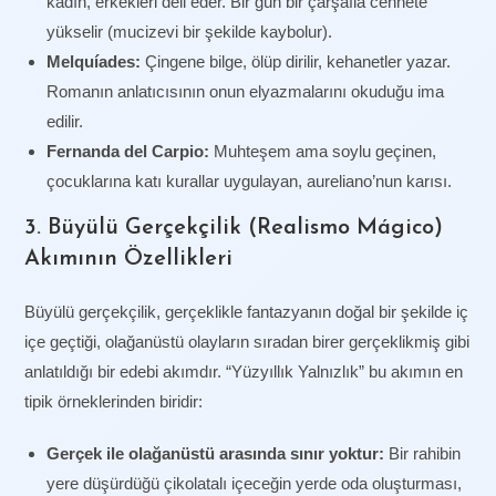
kadın, erkekleri deli eder. Bir gün bir çarşafla cennete
yükselir (mucizevi bir şekilde kaybolur).
Melquíades:
Çingene bilge, ölüp dirilir, kehanetler yazar.
Romanın anlatıcısının onun elyazmalarını okuduğu ima
edilir.
Fernanda del Carpio:
Muhteşem ama soylu geçinen,
çocuklarına katı kurallar uygulayan, aureliano’nun karısı.
3. Büyülü Gerçekçilik (Realismo Mágico)
Akımının Özellikleri
Büyülü gerçekçilik, gerçeklikle fantazyanın doğal bir şekilde iç
içe geçtiği, olağanüstü olayların sıradan birer gerçeklikmiş gibi
anlatıldığı bir edebi akımdır. “Yüzyıllık Yalnızlık” bu akımın en
tipik örneklerinden biridir:
Gerçek ile olağanüstü arasında sınır yoktur:
Bir rahibin
yere düşürdüğü çikolatalı içeceğin yerde oda oluşturması,