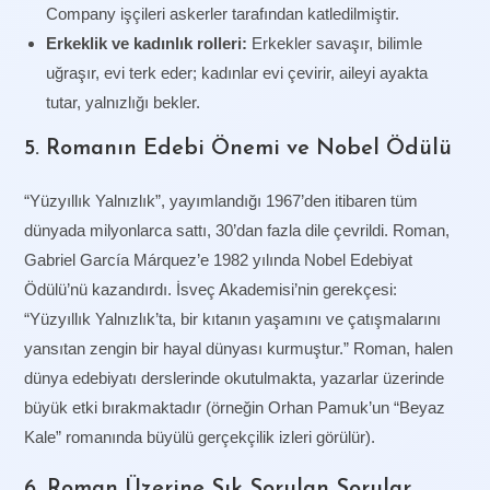
Company işçileri askerler tarafından katledilmiştir.
Erkeklik ve kadınlık rolleri:
Erkekler savaşır, bilimle
uğraşır, evi terk eder; kadınlar evi çevirir, aileyi ayakta
tutar, yalnızlığı bekler.
5. Romanın Edebi Önemi ve Nobel Ödülü
“Yüzyıllık Yalnızlık”, yayımlandığı 1967’den itibaren tüm
dünyada milyonlarca sattı, 30’dan fazla dile çevrildi. Roman,
Gabriel García Márquez’e 1982 yılında Nobel Edebiyat
Ödülü’nü kazandırdı. İsveç Akademisi’nin gerekçesi:
“Yüzyıllık Yalnızlık’ta, bir kıtanın yaşamını ve çatışmalarını
yansıtan zengin bir hayal dünyası kurmuştur.” Roman, halen
dünya edebiyatı derslerinde okutulmakta, yazarlar üzerinde
büyük etki bırakmaktadır (örneğin Orhan Pamuk’un “Beyaz
Kale” romanında büyülü gerçekçilik izleri görülür).
6. Roman Üzerine Sık Sorulan Sorular