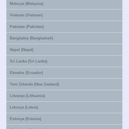
Malezya (Malaysia)
Vietnam (Vietnam)
Pakistan (Pakistan)
Bangladeş (Bangladesh)
Nepal (Nepal)
Sri Lanka (Sri Lanka)
Ekvador (Ecuador)
Yeni Zelanda (New Zealand)
Litvanya (Lithuania)
Letonya (Latvia)
Estonya (Estonia)