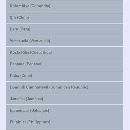
Kolombiya (Colombia)
Şili (Chile)
Peru (Peru)
Venezuela (Venezuela)
Kosta Rika (Costa Rica)
Panama (Panama)
Küba (Cuba)
Dominik Cumhuriyeti (Dominican Republic)
Jamaika (Jamaica)
Bahamalar (Bahamas)
Filipinler (Philippines)