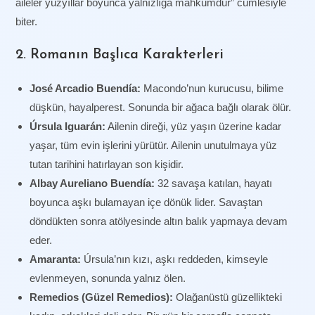
aileler yüzyıllar boyunca yalnızlığa mahkumdur” cümlesiyle
biter.
2. Romanın Başlıca Karakterleri
José Arcadio Buendía:
Macondo’nun kurucusu, bilime
düşkün, hayalperest. Sonunda bir ağaca bağlı olarak ölür.
Úrsula Iguarán:
Ailenin direği, yüz yaşın üzerine kadar
yaşar, tüm evin işlerini yürütür. Ailenin unutulmaya yüz
tutan tarihini hatırlayan son kişidir.
Albay Aureliano Buendía:
32 savaşa katılan, hayatı
boyunca aşkı bulamayan içe dönük lider. Savaştan
döndükten sonra atölyesinde altın balık yapmaya devam
eder.
Amaranta:
Úrsula’nın kızı, aşkı reddeden, kimseyle
evlenmeyen, sonunda yalnız ölen.
Remedios (Güzel Remedios):
Olağanüstü güzellikteki